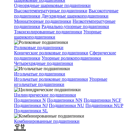
Шариковые подшипники
Однорядные шариковые подшипники
Высокотемпературные подшипники
Высокоточные
подшипники
Двухрядные шарикоподшипники
Миниатюрные подшипники
Низкотемпературные
подшипники
Радиально-упорные подшипники
Токоизолированные подшипники
Упорные
шарикоподшипники
Роликовые подшипники
Конические роликовые подшипники
Сферические
подшипники
Упорные роликоподшипники
Четырехрядные подшипники
Игольчатые подшипники
Игольчатые роликовые подшипники
Упорные
игольчатые подшипники
Цилиндрические подшипники
Подшипники N
Подшипники NN
Подшипники NCF
Подшипники NJ
Подшипники NU
Подшипники NUP
Подшипники SL
Комбинированные подшипники