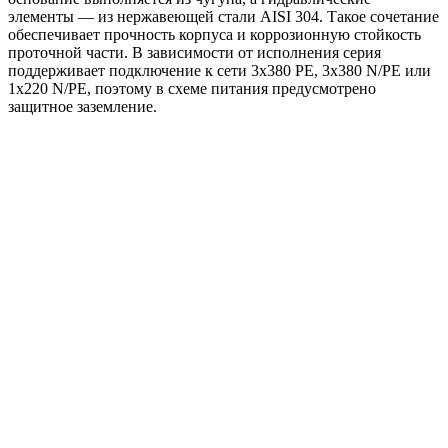
элементы — из нержавеющей стали AISI 304. Такое сочетание
обеспечивает прочность корпуса и коррозионную стойкость
проточной части. В зависимости от исполнения серия
поддерживает подключение к сети 3x380 PE, 3x380 N/PE или
1x220 N/PE, поэтому в схеме питания предусмотрено
защитное заземление.
Области применения:
жокей-насос для систем пожаротушения HC-FS;
повышение давления в инженерных системах;
поддержание давления в линиях водоснабжения и
других системах, где требуется стабильный напор.
Преимущества
Готовое решение для повышения и поддержания
давления.
Оптимальная работа в роли жокей-насоса для HC-FS.
Компактная вертикальная компоновка на общей раме.
Насос BM с высоким напором при сравнительно малой
подаче.
Чугунное основание и проточная часть из нержавеющей
стали AISI 304.