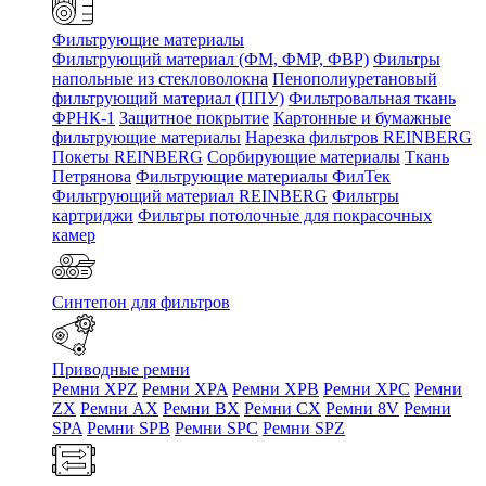
Фильтрующие материалы
Фильтрующий материал (ФМ, ФМР, ФВР)
Фильтры
напольные из стекловолокна
Пенополиуретановый
фильтрующий материал (ППУ)
Фильтровальная ткань
ФРНК-1
Защитное покрытие
Картонные и бумажные
фильтрующие материалы
Нарезка фильтров REINBERG
Покеты REINBERG
Сорбирующие материалы
Ткань
Петрянова
Фильтрующие материалы ФилТек
Фильтрующий материал REINBERG
Фильтры
картриджи
Фильтры потолочные для покрасочных
камер
Синтепон для фильтров
Приводные ремни
Ремни XPZ
Ремни XPA
Ремни XPB
Ремни XPC
Ремни
ZX
Ремни AX
Ремни BX
Ремни CX
Ремни 8V
Ремни
SPA
Ремни SPB
Ремни SPC
Ремни SPZ