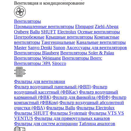
Вентиляция и кондиционирование
Вентиляторы
Промышленные вентиляторы
Ebmpapst
Ziehl-Abegg
Ostberg
Ballu
SHUFT
Electrolux
Осевые вентиляторы
Центробежные
Крышные вентиляторы
Компактные
вентиляторы
Тангенциальные
Канальные вентиляторы
Master
Sanyo Denki
Sunon
Аксессуары для вентиляторов
Вентиляторы Blauberg
Вентиляторы Soler & Palau
Вентиляторы Weiguang
Вентиляторы Вентс
Вентиляторы ЭРА
Sirocco
Фильтры для вентиляции
Фильтр воздушный панельный (ФВП)
Фильтр
воздушный кассетный (ФВКас)
Фильтр воздушный
карманный (ФВК)
Фильтр для фанкойла (ФВФ)
Фильтр
компактный (ФВКом)
Фильтр воздушный абсолютной
очистки (ФВА)
Фильтры Ballu
Фильтры Electrolux
Фильтры SHUFT
Фильтры Systemair
Фильтры VTS VS
VENTUS
Фильтры для прямоугольных каналов
Фильтры для систем аспирации
Таблица аналогов