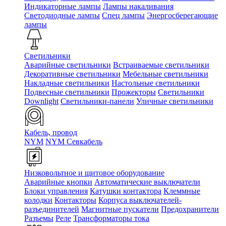
Индикаторные лампы
Лампы накаливания
Светодиодные лампы
Спец лампы
Энергосберегающие
лампы
Светильники
Аварийные светильники
Встраиваемые светильники
Декоративные светильники
Мебельные светильники
Накладные светильники
Настольные светильники
Подвесные светильники
Прожекторы
Светильники
Downlight
Светильники-панели
Уличные светильники
Кабель, провод
NYM
NYM Севкабель
Низковольтное и щитовое оборудование
Аварийные кнопки
Автоматические выключатели
Блоки управления
Катушки контактора
Клеммные
колодки
Контакторы
Корпуса выключателей-
разъединителей
Магнитные пускатели
Предохранители
Разъемы
Реле
Трансформаторы тока