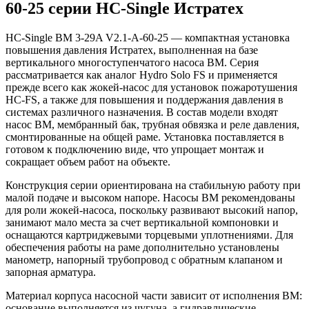
60-25 серии HC-Single Истратех
HC-Single BM 3-29A V2.1-A-60-25 — компактная установка
повышения давления Истратех, выполненная на базе
вертикального многоступенчатого насоса BM. Серия
рассматривается как аналог Hydro Solo FS и применяется
прежде всего как жокей-насос для установок пожаротушения
HC-FS, а также для повышения и поддержания давления в
системах различного назначения. В состав модели входят
насос BM, мембранный бак, трубная обвязка и реле давления,
смонтированные на общей раме. Установка поставляется в
готовом к подключению виде, что упрощает монтаж и
сокращает объем работ на объекте.
Конструкция серии ориентирована на стабильную работу при
малой подаче и высоком напоре. Насосы BM рекомендованы
для роли жокей-насоса, поскольку развивают высокий напор,
занимают мало места за счет вертикальной компоновки и
оснащаются картриджевыми торцевыми уплотнениями. Для
обеспечения работы на раме дополнительно установлены
манометр, напорный трубопровод с обратным клапаном и
запорная арматура.
Материал корпуса насосной части зависит от исполнения BM:
основание выполняется из чугуна, а гидравлические