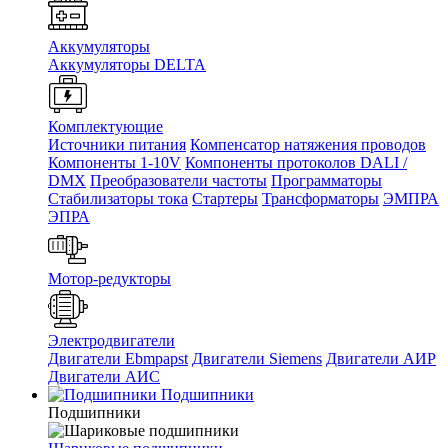
Аккумуляторы
Аккумуляторы DELTA
Комплектующие
Источники питания
Компенсатор натяжения проводов
Компоненты 1-10V
Компоненты протоколов DALI /
DMX
Преобразователи частоты
Программаторы
Стабилизаторы тока
Стартеры
Трансформаторы
ЭМПРА
ЭПРА
Мотор-редукторы
Электродвигатели
Двигатели Ebmpapst
Двигатели Siemens
Двигатели АИР
Двигатели АИС
Подшипники
Подшипники