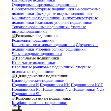
Шариковые подшипники
Однорядные шариковые подшипники
Высокотемпературные подшипники
Высокоточные
подшипники
Двухрядные шарикоподшипники
Миниатюрные подшипники
Низкотемпературные
подшипники
Радиально-упорные подшипники
Токоизолированные подшипники
Упорные
шарикоподшипники
Роликовые подшипники
Конические роликовые подшипники
Сферические
подшипники
Упорные роликоподшипники
Четырехрядные подшипники
Игольчатые подшипники
Игольчатые роликовые подшипники
Упорные
игольчатые подшипники
Цилиндрические подшипники
Подшипники N
Подшипники NN
Подшипники NCF
Подшипники NJ
Подшипники NU
Подшипники NUP
Подшипники SL
Комбинированные подшипники