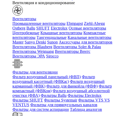
Вентиляция и кондиционирование
Вентиляторы
Промышленные вентиляторы
Ebmpapst
Ziehl-Abegg
Ostberg
Ballu
SHUFT
Electrolux
Осевые вентиляторы
Центробежные
Крышные вентиляторы
Компактные
вентиляторы
Тангенциальные
Канальные вентиляторы
Master
Sanyo Denki
Sunon
Аксессуары для вентиляторов
Вентиляторы Blauberg
Вентиляторы Soler & Palau
Вентиляторы Weiguang
Вентиляторы Вентс
Вентиляторы ЭРА
Sirocco
Фильтры для вентиляции
Фильтр воздушный панельный (ФВП)
Фильтр
воздушный кассетный (ФВКас)
Фильтр воздушный
карманный (ФВК)
Фильтр для фанкойла (ФВФ)
Фильтр
компактный (ФВКом)
Фильтр воздушный абсолютной
очистки (ФВА)
Фильтры Ballu
Фильтры Electrolux
Фильтры SHUFT
Фильтры Systemair
Фильтры VTS VS
VENTUS
Фильтры для прямоугольных каналов
Фильтры для систем аспирации
Таблица аналогов