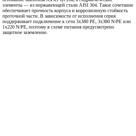
элементы — из нержавеющей стали AISI 304. Такое сочетание
обеспечивает прочность корпуса и коррозионную стойкость
проточной части. В зависимости от исполнения серия
поддерживает подключение к сети 3x380 PE, 3x380 N/PE или
1x220 N/PE, поэтому в схеме питания предусмотрено
защитное заземление.
Области применения:
жокей-насос для систем пожаротушения HC-FS;
повышение давления в инженерных системах;
поддержание давления в линиях водоснабжения и
других системах, где требуется стабильный напор.
Преимущества
Готовое решение для повышения и поддержания
давления.
Оптимальная работа в роли жокей-насоса для HC-FS.
Компактная вертикальная компоновка на общей раме.
Насос BM с высоким напором при сравнительно малой
подаче.
Чугунное основание и проточная часть из нержавеющей
стали AISI 304.