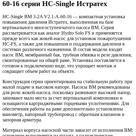
60-16 серии HC-Single Истратех
HC-Single BM 3-2A V2.1-A-60-16 — компактная установка
повышения давления Истратех, выполненная на базе
вертикального многоступенчатого насоса BM. Серия
рассматривается как аналог Hydro Solo FS и применяется
прежде всего как жокей-насос для установок пожаротушения
HC-FS, а также для повышения и поддержания давления в
системах различного назначения. В состав модели входят
насос BM, мембранный бак, трубная обвязка и реле давления,
смонтированные на общей раме. Установка поставляется в
готовом к подключению виде, что упрощает монтаж и
сокращает объем работ на объекте.
Конструкция серии ориентирована на стабильную работу при
малой подаче и высоком напоре. Насосы BM рекомендованы
для роли жокей-насоса, поскольку развивают высокий напор,
занимают мало места за счет вертикальной компоновки и
оснащаются картриджевыми торцевыми уплотнениями. Для
обеспечения работы на раме дополнительно установлены
манометр, напорный трубопровод с обратным клапаном и
запорная арматура.
Материал корпуса насосной части зависит от исполнения BM:
основание выполняется из чугуна, а гидравлические