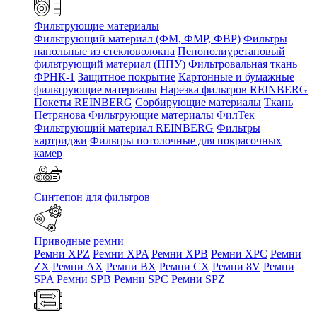
Фильтрующие материалы
Фильтрующий материал (ФМ, ФМР, ФВР)
Фильтры
напольные из стекловолокна
Пенополиуретановый
фильтрующий материал (ППУ)
Фильтровальная ткань
ФРНК-1
Защитное покрытие
Картонные и бумажные
фильтрующие материалы
Нарезка фильтров REINBERG
Покеты REINBERG
Сорбирующие материалы
Ткань
Петрянова
Фильтрующие материалы ФилТек
Фильтрующий материал REINBERG
Фильтры
картриджи
Фильтры потолочные для покрасочных
камер
Синтепон для фильтров
Приводные ремни
Ремни XPZ
Ремни XPA
Ремни XPB
Ремни XPC
Ремни
ZX
Ремни AX
Ремни BX
Ремни CX
Ремни 8V
Ремни
SPA
Ремни SPB
Ремни SPC
Ремни SPZ