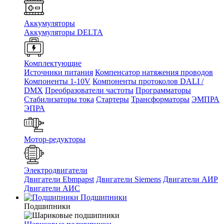
Аккумуляторы
Аккумуляторы DELTA
Комплектующие
Источники питания
Компенсатор натяжения проводов
Компоненты 1-10V
Компоненты протоколов DALI /
DMX
Преобразователи частоты
Программаторы
Стабилизаторы тока
Стартеры
Трансформаторы
ЭМПРА
ЭПРА
Мотор-редукторы
Электродвигатели
Двигатели Ebmpapst
Двигатели Siemens
Двигатели АИР
Двигатели АИС
Подшипники
Подшипники