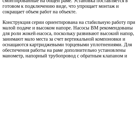
смонтированные на общей раме. Установка поставляется в
готовом к подключению виде, что упрощает монтаж и
сокращает объем работ на объекте.
Конструкция серии ориентирована на стабильную работу при
малой подаче и высоком напоре. Насосы BM рекомендованы
для роли жокей-насоса, поскольку развивают высокий напор,
занимают мало места за счет вертикальной компоновки и
оснащаются картриджевыми торцевыми уплотнениями. Для
обеспечения работы на раме дополнительно установлены
манометр, напорный трубопровод с обратным клапаном и
запорная арматура.
Материал корпуса насосной части зависит от исполнения BM:
основание выполняется из чугуна, а гидравлические
элементы — из нержавеющей стали AISI 304. Такое сочетание
обеспечивает прочность корпуса и коррозионную стойкость
проточной части. В зависимости от исполнения серия
поддерживает подключение к сети 3x380 PE, 3x380 N/PE или
1x220 N/PE, поэтому в схеме питания предусмотрено
защитное заземление.
Области применения:
жокей-насос для систем пожаротушения HC-FS;
повышение давления в инженерных системах;