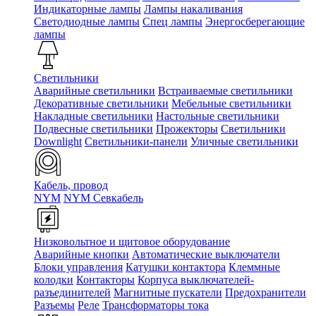
Индикаторные лампы
Лампы накаливания
Светодиодные лампы
Спец лампы
Энергосберегающие
лампы
Светильники
Аварийные светильники
Встраиваемые светильники
Декоративные светильники
Мебельные светильники
Накладные светильники
Настольные светильники
Подвесные светильники
Прожекторы
Светильники
Downlight
Светильники-панели
Уличные светильники
Кабель, провод
NYM
NYM Севкабель
Низковольтное и щитовое оборудование
Аварийные кнопки
Автоматические выключатели
Блоки управления
Катушки контактора
Клеммные
колодки
Контакторы
Корпуса выключателей-
разъединителей
Магнитные пускатели
Предохранители
Разъемы
Реле
Трансформаторы тока