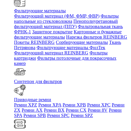
Фильтрующие материалы
Фильтрующий материал (ФМ, ФМР, ФВР)
Фильтры
напольные из стекловолокна
Пенополиуретановый
фильтрующий материал (ППУ)
Фильтровальная ткань
ФРНК-1
Защитное покрытие
Картонные и бумажные
фильтрующие материалы
Нарезка фильтров REINBERG
Покеты REINBERG
Сорбирующие материалы
Ткань
Петрянова
Фильтрующие материалы ФилТек
Фильтрующий материал REINBERG
Фильтры
картриджи
Фильтры потолочные для покрасочных
камер
Синтепон для фильтров
Приводные ремни
Ремни XPZ
Ремни XPA
Ремни XPB
Ремни XPC
Ремни
ZX
Ремни AX
Ремни BX
Ремни CX
Ремни 8V
Ремни
SPA
Ремни SPB
Ремни SPC
Ремни SPZ