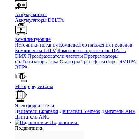
Аккумуляторы
Аккумуляторы DELTA
Комплектующие
Источники питания
Компенсатор натяжения проводов
Компоненты 1-10V
Компоненты протоколов DALI /
DMX
Преобразователи частоты
Программаторы
Стабилизаторы тока
Стартеры
Трансформаторы
ЭМПРА
ЭПРА
Мотор-редукторы
Электродвигатели
Двигатели Ebmpapst
Двигатели Siemens
Двигатели АИР
Двигатели АИС
Подшипники
Подшипники