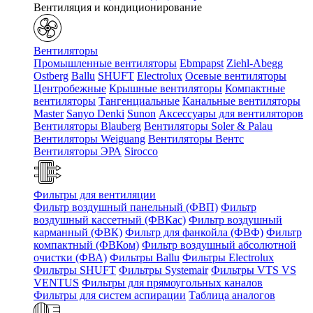
Вентиляция и кондиционирование
Вентиляторы
Промышленные вентиляторы
Ebmpapst
Ziehl-Abegg
Ostberg
Ballu
SHUFT
Electrolux
Осевые вентиляторы
Центробежные
Крышные вентиляторы
Компактные
вентиляторы
Тангенциальные
Канальные вентиляторы
Master
Sanyo Denki
Sunon
Аксессуары для вентиляторов
Вентиляторы Blauberg
Вентиляторы Soler & Palau
Вентиляторы Weiguang
Вентиляторы Вентс
Вентиляторы ЭРА
Sirocco
Фильтры для вентиляции
Фильтр воздушный панельный (ФВП)
Фильтр
воздушный кассетный (ФВКас)
Фильтр воздушный
карманный (ФВК)
Фильтр для фанкойла (ФВФ)
Фильтр
компактный (ФВКом)
Фильтр воздушный абсолютной
очистки (ФВА)
Фильтры Ballu
Фильтры Electrolux
Фильтры SHUFT
Фильтры Systemair
Фильтры VTS VS
VENTUS
Фильтры для прямоугольных каналов
Фильтры для систем аспирации
Таблица аналогов