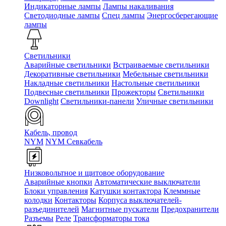
Индикаторные лампы
Лампы накаливания
Светодиодные лампы
Спец лампы
Энергосберегающие
лампы
Светильники
Аварийные светильники
Встраиваемые светильники
Декоративные светильники
Мебельные светильники
Накладные светильники
Настольные светильники
Подвесные светильники
Прожекторы
Светильники
Downlight
Светильники-панели
Уличные светильники
Кабель, провод
NYM
NYM Севкабель
Низковольтное и щитовое оборудование
Аварийные кнопки
Автоматические выключатели
Блоки управления
Катушки контактора
Клеммные
колодки
Контакторы
Корпуса выключателей-
разъединителей
Магнитные пускатели
Предохранители
Разъемы
Реле
Трансформаторы тока