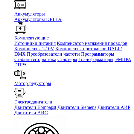
Аккумуляторы
Аккумуляторы DELTA
Комплектующие
Источники питания
Компенсатор натяжения проводов
Компоненты 1-10V
Компоненты протоколов DALI /
DMX
Преобразователи частоты
Программаторы
Стабилизаторы тока
Стартеры
Трансформаторы
ЭМПРА
ЭПРА
Мотор-редукторы
Электродвигатели
Двигатели Ebmpapst
Двигатели Siemens
Двигатели АИР
Двигатели АИС