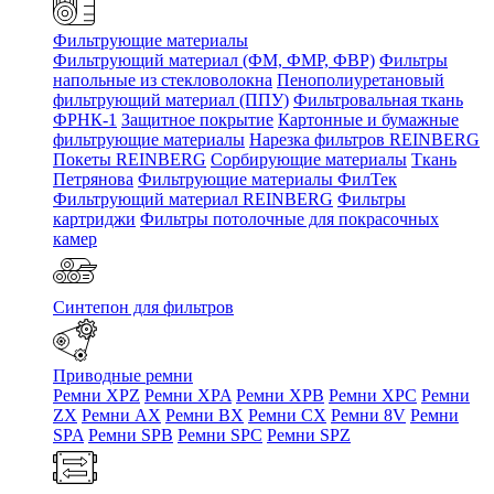
Фильтрующие материалы
Фильтрующий материал (ФМ, ФМР, ФВР)
Фильтры
напольные из стекловолокна
Пенополиуретановый
фильтрующий материал (ППУ)
Фильтровальная ткань
ФРНК-1
Защитное покрытие
Картонные и бумажные
фильтрующие материалы
Нарезка фильтров REINBERG
Покеты REINBERG
Сорбирующие материалы
Ткань
Петрянова
Фильтрующие материалы ФилТек
Фильтрующий материал REINBERG
Фильтры
картриджи
Фильтры потолочные для покрасочных
камер
Синтепон для фильтров
Приводные ремни
Ремни XPZ
Ремни XPA
Ремни XPB
Ремни XPC
Ремни
ZX
Ремни AX
Ремни BX
Ремни CX
Ремни 8V
Ремни
SPA
Ремни SPB
Ремни SPC
Ремни SPZ