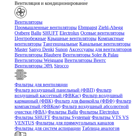
Вентиляция и кондиционирование
Вентиляторы
Промышленные вентиляторы
Ebmpapst
Ziehl-Abegg
Ostberg
Ballu
SHUFT
Electrolux
Осевые вентиляторы
Центробежные
Крышные вентиляторы
Компактные
вентиляторы
Тангенциальные
Канальные вентиляторы
Master
Sanyo Denki
Sunon
Аксессуары для вентиляторов
Вентиляторы Blauberg
Вентиляторы Soler & Palau
Вентиляторы Weiguang
Вентиляторы Вентс
Вентиляторы ЭРА
Sirocco
Фильтры для вентиляции
Фильтр воздушный панельный (ФВП)
Фильтр
воздушный кассетный (ФВКас)
Фильтр воздушный
карманный (ФВК)
Фильтр для фанкойла (ФВФ)
Фильтр
компактный (ФВКом)
Фильтр воздушный абсолютной
очистки (ФВА)
Фильтры Ballu
Фильтры Electrolux
Фильтры SHUFT
Фильтры Systemair
Фильтры VTS VS
VENTUS
Фильтры для прямоугольных каналов
Фильтры для систем аспирации
Таблица аналогов