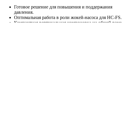
Готовое решение для повышения и поддержания
давления.
Оптимальная работа в роли жокей-насоса для HC-FS.
Компактная вертикальная компоновка на общей раме.
Насос BM с высоким напором при сравнительно малой
подаче.
Чугунное основание и проточная часть из нержавеющей
стали AISI 304.
Реле давления в стандартной комплектации.
Подключение с PE, что позволяет организовать
защитное заземление.
Быстрый монтаж без подбора отдельных узлов.
Расшифровка названия