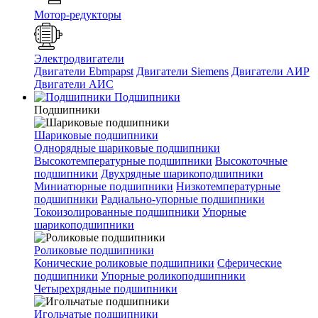
Мотор-редукторы
Электродвигатели
Двигатели Ebmpapst
Двигатели Siemens
Двигатели АИР
Двигатели АИС
Подшипники
Подшипники
Шариковые подшипники
Однорядные шариковые подшипники
Высокотемпературные подшипники
Высокоточные
подшипники
Двухрядные шарикоподшипники
Миниатюрные подшипники
Низкотемпературные
подшипники
Радиально-упорные подшипники
Токоизолированные подшипники
Упорные
шарикоподшипники
Роликовые подшипники
Конические роликовые подшипники
Сферические
подшипники
Упорные роликоподшипники
Четырехрядные подшипники
Игольчатые подшипники