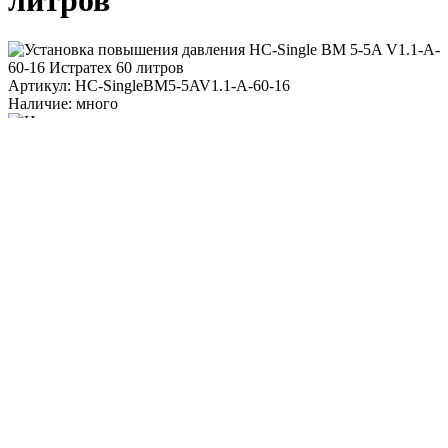
литров
Артикул: HC-SingleBM5-5AV1.1-A-60-16
Наличие: много
235 800 ₽
/ шт.
До конца акции осталось:
00
дн.
00
час.
00
мин.
Напряжение, B
3x380, PE, 50 Гц
Степень защиты
IP54
В корзину
Работаем только с контрагентами из РФ
Подарок при покупке
Дарим подарок при покупке данного товара
Выбрать подарок
Поделиться