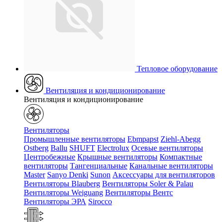
Тепловое оборудование
Вентиляция и кондиционирование
Вентиляция и кондиционирование
Вентиляторы
Промышленные вентиляторы
Ebmpapst
Ziehl-Abegg
Ostberg
Ballu
SHUFT
Electrolux
Осевые вентиляторы
Центробежные
Крышные вентиляторы
Компактные
вентиляторы
Тангенциальные
Канальные вентиляторы
Master
Sanyo Denki
Sunon
Аксессуары для вентиляторов
Вентиляторы Blauberg
Вентиляторы Soler & Palau
Вентиляторы Weiguang
Вентиляторы Вентс
Вентиляторы ЭРА
Sirocco