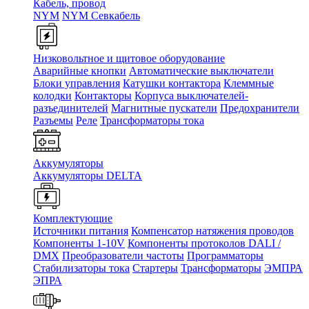
Кабель, провод
NYM
NYM Севкабель
Низковольтное и щитовое оборудование
Аварийные кнопки
Автоматические выключатели
Блоки управления
Катушки контактора
Клеммные
колодки
Контакторы
Корпуса выключателей-
разъединителей
Магнитные пускатели
Предохранители
Разъемы
Реле
Трансформаторы тока
Аккумуляторы
Аккумуляторы DELTA
Комплектующие
Источники питания
Компенсатор натяжения проводов
Компоненты 1-10V
Компоненты протоколов DALI /
DMX
Преобразователи частоты
Программаторы
Стабилизаторы тока
Стартеры
Трансформаторы
ЭМПРА
ЭПРА