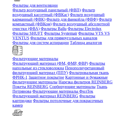
Фильтры для вентиляции
Фильтр воздушный панельный (ФВП)
Фильтр
воздушный кассетный (ФВКас)
Фильтр воздушный
карманный (ФВК)
Фильтр для фанкойла (ФВФ)
Фильтр
компактный (ФВКом)
Фильтр воздушный абсолютной
очистки (ФВА)
Фильтры Ballu
Фильтры Electrolux
Фильтры SHUFT
Фильтры Systemair
Фильтры VTS VS
VENTUS
Фильтры для прямоугольных каналов
Фильтры для систем аспирации
Таблица аналогов
Фильтрующие материалы
Фильтрующий материал (ФМ, ФМР, ФВР)
Фильтры
напольные из стекловолокна
Пенополиуретановый
фильтрующий материал (ППУ)
Фильтровальная ткань
ФРНК-1
Защитное покрытие
Картонные и бумажные
фильтрующие материалы
Нарезка фильтров REINBERG
Покеты REINBERG
Сорбирующие материалы
Ткань
Петрянова
Фильтрующие материалы ФилТек
Фильтрующий материал REINBERG
Фильтры
картриджи
Фильтры потолочные для покрасочных
камер