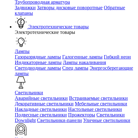
Трубопроводная арматура
Задвижки
Затворы дисковые поворотные
Обратные
клапаны
Электротехнические товары
Электротехнические товары
Лампы
Газоразрядные лампы
Галогенные лампы
Гибкий неон
Индикаторные лампы
Лампы накаливания
Светодиодные лампы
Спец лампы
Энергосберегающие
лампы
Светильники
Аварийные светильники
Встраиваемые светильники
Декоративные светильники
Мебельные светильники
Накладные светильники
Настольные светильники
Подвесные светильники
Прожекторы
Светильники
Downlight
Светильники-панели
Уличные светильники