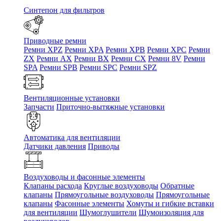
Синтепон для фильтров
Приводные ремни
Ремни XPZ
Ремни XPA
Ремни XPB
Ремни XPC
Ремни
ZX
Ремни AX
Ремни BX
Ремни CX
Ремни 8V
Ремни
SPA
Ремни SPB
Ремни SPC
Ремни SPZ
Вентиляционные установки
Запчасти
Приточно-вытяжные установки
Автоматика для вентиляции
Датчики давления
Приводы
Воздуховоды и фасонные элементы
Клапаны расхода
Круглые воздуховоды
Обратные
клапаны
Прямоугольные воздуховоды
Прямоугольные
клапаны
Фасонные элементы
Хомуты и гибкие вставки
для вентиляции
Шумоглушители
Шумоизоляция для