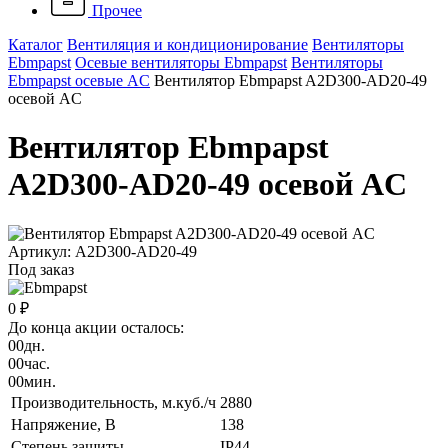
Прочее
Каталог
Вентиляция и кондиционирование
Вентиляторы
Ebmpapst
Осевые вентиляторы Ebmpapst
Вентиляторы
Ebmpapst осевые AC
Вентилятор Ebmpapst A2D300-AD20-49
осевой AC
Вентилятор Ebmpapst
A2D300-AD20-49 осевой AC
Артикул: A2D300-AD20-49
Под заказ
0 ₽
До конца акции осталось:
00
дн.
00
час.
00
мин.
Производительность, м.куб./ч
2880
Напряжение, B
138
Степень защиты
IP44