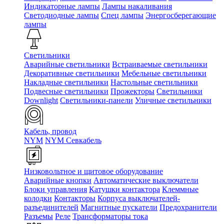
Индикаторные лампы
Лампы накаливания
Светодиодные лампы
Спец лампы
Энергосберегающие
лампы
Светильники
Аварийные светильники
Встраиваемые светильники
Декоративные светильники
Мебельные светильники
Накладные светильники
Настольные светильники
Подвесные светильники
Прожекторы
Светильники
Downlight
Светильники-панели
Уличные светильники
Кабель, провод
NYM
NYM Севкабель
Низковольтное и щитовое оборудование
Аварийные кнопки
Автоматические выключатели
Блоки управления
Катушки контактора
Клеммные
колодки
Контакторы
Корпуса выключателей-
разъединителей
Магнитные пускатели
Предохранители
Разъемы
Реле
Трансформаторы тока