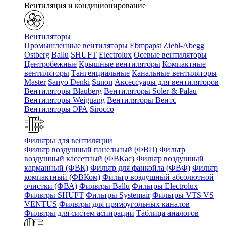
Вентиляция и кондиционирование
Вентиляторы
Промышленные вентиляторы
Ebmpapst
Ziehl-Abegg
Ostberg
Ballu
SHUFT
Electrolux
Осевые вентиляторы
Центробежные
Крышные вентиляторы
Компактные
вентиляторы
Тангенциальные
Канальные вентиляторы
Master
Sanyo Denki
Sunon
Аксессуары для вентиляторов
Вентиляторы Blauberg
Вентиляторы Soler & Palau
Вентиляторы Weiguang
Вентиляторы Вентс
Вентиляторы ЭРА
Sirocco
Фильтры для вентиляции
Фильтр воздушный панельный (ФВП)
Фильтр
воздушный кассетный (ФВКас)
Фильтр воздушный
карманный (ФВК)
Фильтр для фанкойла (ФВФ)
Фильтр
компактный (ФВКом)
Фильтр воздушный абсолютной
очистки (ФВА)
Фильтры Ballu
Фильтры Electrolux
Фильтры SHUFT
Фильтры Systemair
Фильтры VTS VS
VENTUS
Фильтры для прямоугольных каналов
Фильтры для систем аспирации
Таблица аналогов