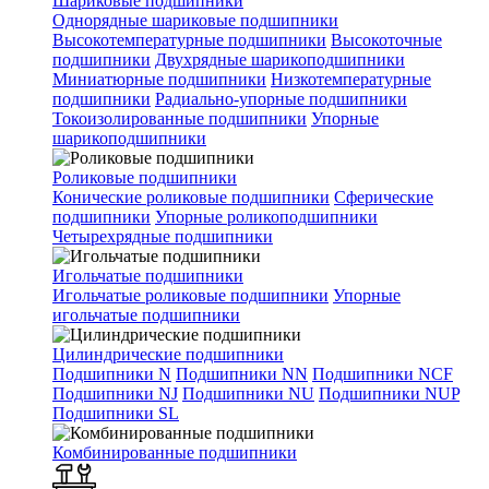
Шариковые подшипники
Однорядные шариковые подшипники
Высокотемпературные подшипники
Высокоточные
подшипники
Двухрядные шарикоподшипники
Миниатюрные подшипники
Низкотемпературные
подшипники
Радиально-упорные подшипники
Токоизолированные подшипники
Упорные
шарикоподшипники
Роликовые подшипники
Конические роликовые подшипники
Сферические
подшипники
Упорные роликоподшипники
Четырехрядные подшипники
Игольчатые подшипники
Игольчатые роликовые подшипники
Упорные
игольчатые подшипники
Цилиндрические подшипники
Подшипники N
Подшипники NN
Подшипники NCF
Подшипники NJ
Подшипники NU
Подшипники NUP
Подшипники SL
Комбинированные подшипники