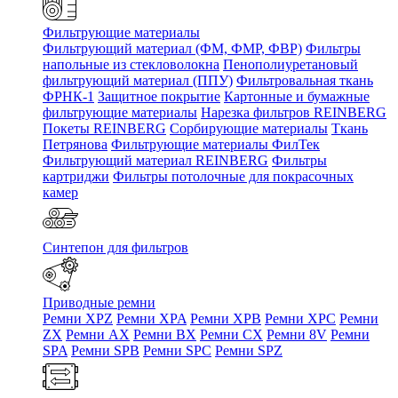
Фильтрующие материалы
Фильтрующий материал (ФМ, ФМР, ФВР)
Фильтры
напольные из стекловолокна
Пенополиуретановый
фильтрующий материал (ППУ)
Фильтровальная ткань
ФРНК-1
Защитное покрытие
Картонные и бумажные
фильтрующие материалы
Нарезка фильтров REINBERG
Покеты REINBERG
Сорбирующие материалы
Ткань
Петрянова
Фильтрующие материалы ФилТек
Фильтрующий материал REINBERG
Фильтры
картриджи
Фильтры потолочные для покрасочных
камер
Синтепон для фильтров
Приводные ремни
Ремни XPZ
Ремни XPA
Ремни XPB
Ремни XPC
Ремни
ZX
Ремни AX
Ремни BX
Ремни CX
Ремни 8V
Ремни
SPA
Ремни SPB
Ремни SPC
Ремни SPZ