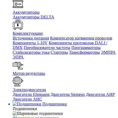
Аккумуляторы
Аккумуляторы DELTA
Комплектующие
Источники питания
Компенсатор натяжения проводов
Компоненты 1-10V
Компоненты протоколов DALI /
DMX
Преобразователи частоты
Программаторы
Стабилизаторы тока
Стартеры
Трансформаторы
ЭМПРА
ЭПРА
Мотор-редукторы
Электродвигатели
Двигатели Ebmpapst
Двигатели Siemens
Двигатели АИР
Двигатели АИС
Подшипники
Подшипники