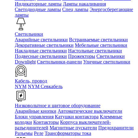
Индикаторные лампы
Лампы накаливания
Светодиодные лампы
Спец лампы
Энергосберегающие
лампы
Светильники
Аварийные светильники
Встраиваемые светильники
Декоративные светильники
Мебельные светильники
Накладные светильники
Настольные светильники
Подвесные светильники
Прожекторы
Светильники
Downlight
Светильники-панели
Уличные светильники
Кабель, провод
NYM
NYM Севкабель
Низковольтное и щитовое оборудование
Аварийные кнопки
Автоматические выключатели
Блоки управления
Катушки контактора
Клеммные
колодки
Контакторы
Корпуса выключателей-
разъединителей
Магнитные пускатели
Предохранители
Разъемы
Реле
Трансформаторы тока