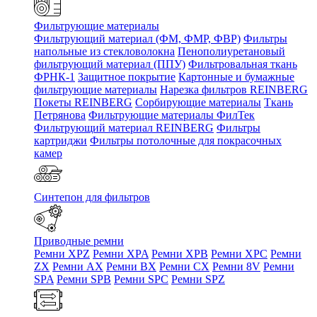
Фильтрующие материалы
Фильтрующий материал (ФМ, ФМР, ФВР)
Фильтры
напольные из стекловолокна
Пенополиуретановый
фильтрующий материал (ППУ)
Фильтровальная ткань
ФРНК-1
Защитное покрытие
Картонные и бумажные
фильтрующие материалы
Нарезка фильтров REINBERG
Покеты REINBERG
Сорбирующие материалы
Ткань
Петрянова
Фильтрующие материалы ФилТек
Фильтрующий материал REINBERG
Фильтры
картриджи
Фильтры потолочные для покрасочных
камер
Синтепон для фильтров
Приводные ремни
Ремни XPZ
Ремни XPA
Ремни XPB
Ремни XPC
Ремни
ZX
Ремни AX
Ремни BX
Ремни CX
Ремни 8V
Ремни
SPA
Ремни SPB
Ремни SPC
Ремни SPZ