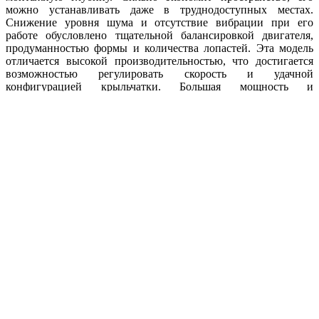
можно устанавливать даже в труднодоступных местах.
Снижение уровня шума и отсутствие вибрации при его
работе обусловлено тщательной балансировкой двигателя,
продуманностью формы и количества лопастей. Эта модель
отличается высокой производительностью, что достигается
возможностью регулировать скорость и удачной
конфигурацией крыльчатки. Большая мощность и
эффективность делают Ebmpapst A4D450-AU01-01 удачным
выбором. Продукт сертифицирован, его безукоризненная
служба гарантируется изготовителем с мировым именем. При
изготовлении используются прочные износостойкие
материалы, которые не поддаются коррозии и устойчивы к
агрессивной окружающей среде. Вентилятор выдерживает
большую нагрузку на протяжении всего срока службы и
может эксплуатироваться в широком диапазоне рабочих
температур.
Преимущества Ebmpapst A4D450-AU01-01
Высокий КПД
Компактный корпус
Стойкость к коррозии