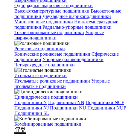
Шариковые подшипники
Однорядные шариковые подшипники
Высокотемпературные подшипники
Высокоточные
подшипники
Двухрядные шарикоподшипники
Миниатюрные подшипники
Низкотемпературные
подшипники
Радиально-упорные подшипники
Токоизолированные подшипники
Упорные
шарикоподшипники
Роликовые подшипники
Конические роликовые подшипники
Сферические
подшипники
Упорные роликоподшипники
Четырехрядные подшипники
Игольчатые подшипники
Игольчатые роликовые подшипники
Упорные
игольчатые подшипники
Цилиндрические подшипники
Подшипники N
Подшипники NN
Подшипники NCF
Подшипники NJ
Подшипники NU
Подшипники NUP
Подшипники SL
Комбинированные подшипники