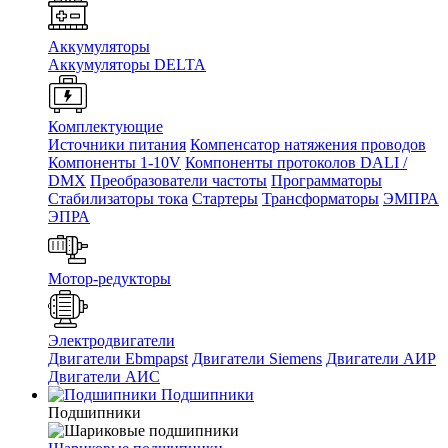
Аккумуляторы
Аккумуляторы DELTA
Комплектующие
Источники питания
Компенсатор натяжения проводов
Компоненты 1-10V
Компоненты протоколов DALI /
DMX
Преобразователи частоты
Программаторы
Стабилизаторы тока
Стартеры
Трансформаторы
ЭМПРА
ЭПРА
Мотор-редукторы
Электродвигатели
Двигатели Ebmpapst
Двигатели Siemens
Двигатели АИР
Двигатели АИС
Подшипники
Подшипники