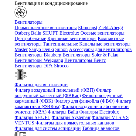
Вентиляция и кондиционирование
Вентиляторы
Промышленные вентиляторы
Ebmpapst
Ziehl-Abegg
Ostberg
Ballu
SHUFT
Electrolux
Осевые вентиляторы
Центробежные
Крышные вентиляторы
Компактные
вентиляторы
Тангенциальные
Канальные вентиляторы
Master
Sanyo Denki
Sunon
Аксессуары для вентиляторов
Вентиляторы Blauberg
Вентиляторы Soler & Palau
Вентиляторы Weiguang
Вентиляторы Вентс
Вентиляторы ЭРА
Sirocco
Фильтры для вентиляции
Фильтр воздушный панельный (ФВП)
Фильтр
воздушный кассетный (ФВКас)
Фильтр воздушный
карманный (ФВК)
Фильтр для фанкойла (ФВФ)
Фильтр
компактный (ФВКом)
Фильтр воздушный абсолютной
очистки (ФВА)
Фильтры Ballu
Фильтры Electrolux
Фильтры SHUFT
Фильтры Systemair
Фильтры VTS VS
VENTUS
Фильтры для прямоугольных каналов
Фильтры для систем аспирации
Таблица аналогов