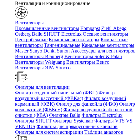
Вентиляция и кондиционирование
Вентиляторы
Промышленные вентиляторы
Ebmpapst
Ziehl-Abegg
Ostberg
Ballu
SHUFT
Electrolux
Осевые вентиляторы
Центробежные
Крышные вентиляторы
Компактные
вентиляторы
Тангенциальные
Канальные вентиляторы
Master
Sanyo Denki
Sunon
Аксессуары для вентиляторов
Вентиляторы Blauberg
Вентиляторы Soler & Palau
Вентиляторы Weiguang
Вентиляторы Вентс
Вентиляторы ЭРА
Sirocco
Фильтры для вентиляции
Фильтр воздушный панельный (ФВП)
Фильтр
воздушный кассетный (ФВКас)
Фильтр воздушный
карманный (ФВК)
Фильтр для фанкойла (ФВФ)
Фильтр
компактный (ФВКом)
Фильтр воздушный абсолютной
очистки (ФВА)
Фильтры Ballu
Фильтры Electrolux
Фильтры SHUFT
Фильтры Systemair
Фильтры VTS VS
VENTUS
Фильтры для прямоугольных каналов
Фильтры для систем аспирации
Таблица аналогов