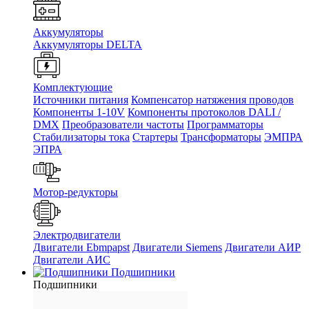
Аккумуляторы
Аккумуляторы DELTA
Комплектующие
Источники питания
Компенсатор натяжения проводов
Компоненты 1-10V
Компоненты протоколов DALI /
DMX
Преобразователи частоты
Программаторы
Стабилизаторы тока
Стартеры
Трансформаторы
ЭМПРА
ЭПРА
Мотор-редукторы
Электродвигатели
Двигатели Ebmpapst
Двигатели Siemens
Двигатели АИР
Двигатели АИС
Подшипники
Подшипники