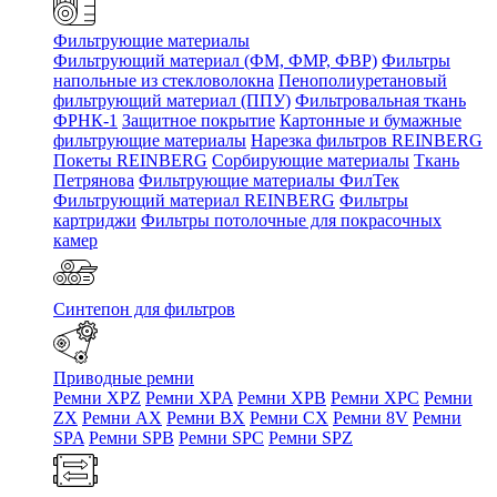
Фильтрующие материалы
Фильтрующий материал (ФМ, ФМР, ФВР)
Фильтры
напольные из стекловолокна
Пенополиуретановый
фильтрующий материал (ППУ)
Фильтровальная ткань
ФРНК-1
Защитное покрытие
Картонные и бумажные
фильтрующие материалы
Нарезка фильтров REINBERG
Покеты REINBERG
Сорбирующие материалы
Ткань
Петрянова
Фильтрующие материалы ФилТек
Фильтрующий материал REINBERG
Фильтры
картриджи
Фильтры потолочные для покрасочных
камер
Синтепон для фильтров
Приводные ремни
Ремни XPZ
Ремни XPA
Ремни XPB
Ремни XPC
Ремни
ZX
Ремни AX
Ремни BX
Ремни CX
Ремни 8V
Ремни
SPA
Ремни SPB
Ремни SPC
Ремни SPZ