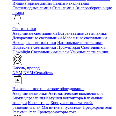
Индикаторные лампы
Лампы накаливания
Светодиодные лампы
Спец лампы
Энергосберегающие
лампы
Светильники
Аварийные светильники
Встраиваемые светильники
Декоративные светильники
Мебельные светильники
Накладные светильники
Настольные светильники
Подвесные светильники
Прожекторы
Светильники
Downlight
Светильники-панели
Уличные светильники
Кабель, провод
NYM
NYM Севкабель
Низковольтное и щитовое оборудование
Аварийные кнопки
Автоматические выключатели
Блоки управления
Катушки контактора
Клеммные
колодки
Контакторы
Корпуса выключателей-
разъединителей
Магнитные пускатели
Предохранители
Разъемы
Реле
Трансформаторы тока