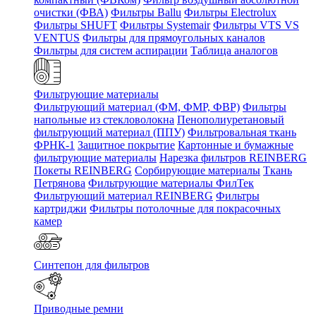
очистки (ФВА)
Фильтры Ballu
Фильтры Electrolux
Фильтры SHUFT
Фильтры Systemair
Фильтры VTS VS
VENTUS
Фильтры для прямоугольных каналов
Фильтры для систем аспирации
Таблица аналогов
Фильтрующие материалы
Фильтрующий материал (ФМ, ФМР, ФВР)
Фильтры
напольные из стекловолокна
Пенополиуретановый
фильтрующий материал (ППУ)
Фильтровальная ткань
ФРНК-1
Защитное покрытие
Картонные и бумажные
фильтрующие материалы
Нарезка фильтров REINBERG
Покеты REINBERG
Сорбирующие материалы
Ткань
Петрянова
Фильтрующие материалы ФилТек
Фильтрующий материал REINBERG
Фильтры
картриджи
Фильтры потолочные для покрасочных
камер
Синтепон для фильтров
Приводные ремни