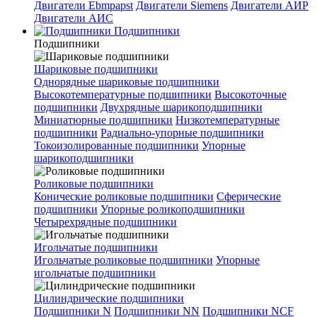
Двигатели Ebmpapst
Двигатели Siemens
Двигатели АИР
Двигатели АИС
Подшипники
Подшипники
Шариковые подшипники
Однорядные шариковые подшипники
Высокотемпературные подшипники
Высокоточные
подшипники
Двухрядные шарикоподшипники
Миниатюрные подшипники
Низкотемпературные
подшипники
Радиально-упорные подшипники
Токоизолированные подшипники
Упорные
шарикоподшипники
Роликовые подшипники
Конические роликовые подшипники
Сферические
подшипники
Упорные роликоподшипники
Четырехрядные подшипники
Игольчатые подшипники
Игольчатые роликовые подшипники
Упорные
игольчатые подшипники
Цилиндрические подшипники
Подшипники N
Подшипники NN
Подшипники NCF