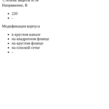
Степень защиты
IP54
Напряжение, В
220
-
Модификация корпуса
в круглом канале
на квадратном фланце
на круглом фланце
на плоской сетке
-
В корзину
Работаем только с контрагентами из РФ
Подарок при покупке
Дарим подарок при покупке данного товара
Выбрать подарок
Поделиться