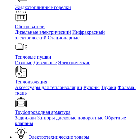
Жидкотопливные горелки
Обогреватели
Дизельные электрический
Инфракрасный
электрический
Стационарные
Тепловые пушки
Газовые
Дизельные
Электрические
Теплоизоляция
Аксессуары для теплоизоляции
Рулоны
Трубки
Фольма-
ткань
Трубопроводная арматура
Задвижки
Затворы дисковые поворотные
Обратные
клапаны
Электротехнические товары