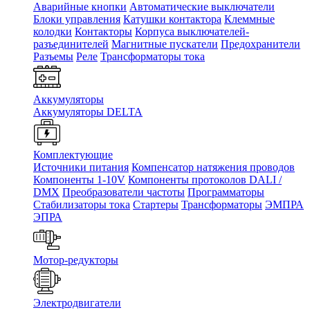
Аварийные кнопки
Автоматические выключатели
Блоки управления
Катушки контактора
Клеммные
колодки
Контакторы
Корпуса выключателей-
разъединителей
Магнитные пускатели
Предохранители
Разъемы
Реле
Трансформаторы тока
Аккумуляторы
Аккумуляторы DELTA
Комплектующие
Источники питания
Компенсатор натяжения проводов
Компоненты 1-10V
Компоненты протоколов DALI /
DMX
Преобразователи частоты
Программаторы
Стабилизаторы тока
Стартеры
Трансформаторы
ЭМПРА
ЭПРА
Мотор-редукторы
Электродвигатели