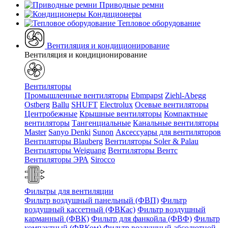
Приводные ремни
Кондиционеры
Тепловое оборудование
Вентиляция и кондиционирование
Вентиляция и кондиционирование
Вентиляторы
Промышленные вентиляторы
Ebmpapst
Ziehl-Abegg
Ostberg
Ballu
SHUFT
Electrolux
Осевые вентиляторы
Центробежные
Крышные вентиляторы
Компактные
вентиляторы
Тангенциальные
Канальные вентиляторы
Master
Sanyo Denki
Sunon
Аксессуары для вентиляторов
Вентиляторы Blauberg
Вентиляторы Soler & Palau
Вентиляторы Weiguang
Вентиляторы Вентс
Вентиляторы ЭРА
Sirocco
Фильтры для вентиляции
Фильтр воздушный панельный (ФВП)
Фильтр
воздушный кассетный (ФВКас)
Фильтр воздушный
карманный (ФВК)
Фильтр для фанкойла (ФВФ)
Фильтр
компактный (ФВКом)
Фильтр воздушный абсолютной