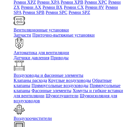
Ремни XPZ
Ремни XPA
Ремни XPB
Ремни XPC
Ремни
ZX
Ремни AX
Ремни BX
Ремни CX
Ремни 8V
Ремни
SPA
Ремни SPB
Ремни SPC
Ремни SPZ
Вентиляционные установки
Запчасти
Приточно-вытяжные установки
Автоматика для вентиляции
Датчики давления
Приводы
Воздуховоды и фасонные элементы
Клапаны расхода
Круглые воздуховоды
Обратные
клапаны
Прямоугольные воздуховоды
Прямоугольные
клапаны
Фасонные элементы
Хомуты и гибкие вставки
для вентиляции
Шумоглушители
Шумоизоляция для
воздуховодов
Воздухоочистители