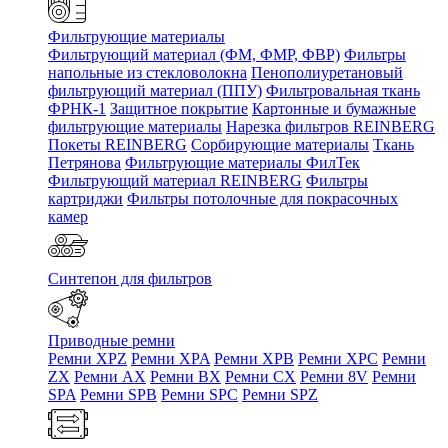
Фильтрующие материалы
Фильтрующий материал (ФМ, ФМР, ФВР)
Фильтры
напольные из стекловолокна
Пенополиуретановый
фильтрующий материал (ППУ)
Фильтровальная ткань
ФРНК-1
Защитное покрытие
Картонные и бумажные
фильтрующие материалы
Нарезка фильтров REINBERG
Покеты REINBERG
Сорбирующие материалы
Ткань
Петрянова
Фильтрующие материалы ФилТек
Фильтрующий материал REINBERG
Фильтры
картриджи
Фильтры потолочные для покрасочных
камер
Синтепон для фильтров
Приводные ремни
Ремни XPZ
Ремни XPA
Ремни XPB
Ремни XPC
Ремни
ZX
Ремни AX
Ремни BX
Ремни CX
Ремни 8V
Ремни
SPA
Ремни SPB
Ремни SPC
Ремни SPZ