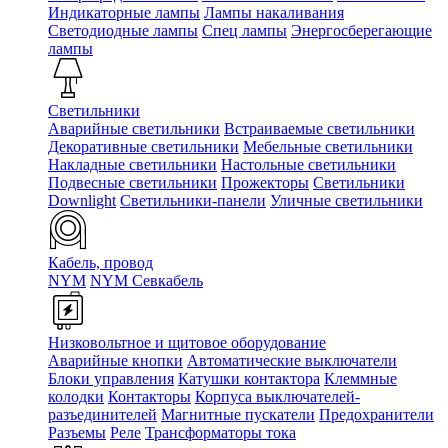
Индикаторные лампы
Лампы накаливания
Светодиодные лампы
Спец лампы
Энергосберегающие
лампы
Светильники
Аварийные светильники
Встраиваемые светильники
Декоративные светильники
Мебельные светильники
Накладные светильники
Настольные светильники
Подвесные светильники
Прожекторы
Светильники
Downlight
Светильники-панели
Уличные светильники
Кабель, провод
NYM
NYM Севкабель
Низковольтное и щитовое оборудование
Аварийные кнопки
Автоматические выключатели
Блоки управления
Катушки контактора
Клеммные
колодки
Контакторы
Корпуса выключателей-
разъединителей
Магнитные пускатели
Предохранители
Разъемы
Реле
Трансформаторы тока