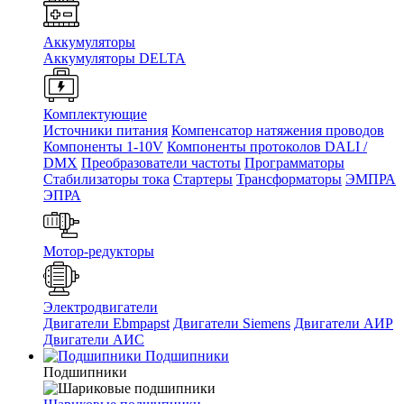
Аккумуляторы
Аккумуляторы DELTA
Комплектующие
Источники питания
Компенсатор натяжения проводов
Компоненты 1-10V
Компоненты протоколов DALI /
DMX
Преобразователи частоты
Программаторы
Стабилизаторы тока
Стартеры
Трансформаторы
ЭМПРА
ЭПРА
Мотор-редукторы
Электродвигатели
Двигатели Ebmpapst
Двигатели Siemens
Двигатели АИР
Двигатели АИС
Подшипники
Подшипники