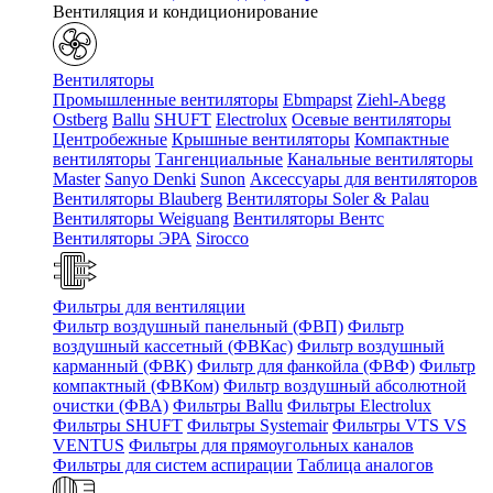
Вентиляция и кондиционирование
Вентиляторы
Промышленные вентиляторы
Ebmpapst
Ziehl-Abegg
Ostberg
Ballu
SHUFT
Electrolux
Осевые вентиляторы
Центробежные
Крышные вентиляторы
Компактные
вентиляторы
Тангенциальные
Канальные вентиляторы
Master
Sanyo Denki
Sunon
Аксессуары для вентиляторов
Вентиляторы Blauberg
Вентиляторы Soler & Palau
Вентиляторы Weiguang
Вентиляторы Вентс
Вентиляторы ЭРА
Sirocco
Фильтры для вентиляции
Фильтр воздушный панельный (ФВП)
Фильтр
воздушный кассетный (ФВКас)
Фильтр воздушный
карманный (ФВК)
Фильтр для фанкойла (ФВФ)
Фильтр
компактный (ФВКом)
Фильтр воздушный абсолютной
очистки (ФВА)
Фильтры Ballu
Фильтры Electrolux
Фильтры SHUFT
Фильтры Systemair
Фильтры VTS VS
VENTUS
Фильтры для прямоугольных каналов
Фильтры для систем аспирации
Таблица аналогов