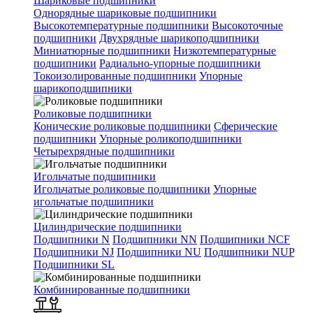
Шариковые подшипники
Однорядные шариковые подшипники
Высокотемпературные подшипники
Высокоточные
подшипники
Двухрядные шарикоподшипники
Миниатюрные подшипники
Низкотемпературные
подшипники
Радиально-упорные подшипники
Токоизолированные подшипники
Упорные
шарикоподшипники
Роликовые подшипники
Конические роликовые подшипники
Сферические
подшипники
Упорные роликоподшипники
Четырехрядные подшипники
Игольчатые подшипники
Игольчатые роликовые подшипники
Упорные
игольчатые подшипники
Цилиндрические подшипники
Подшипники N
Подшипники NN
Подшипники NCF
Подшипники NJ
Подшипники NU
Подшипники NUP
Подшипники SL
Комбинированные подшипники