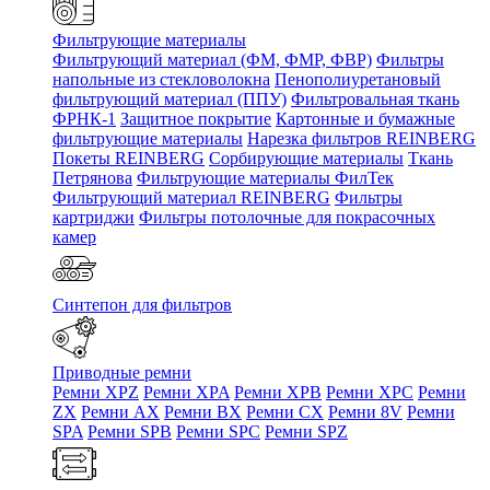
Фильтрующие материалы
Фильтрующий материал (ФМ, ФМР, ФВР)
Фильтры
напольные из стекловолокна
Пенополиуретановый
фильтрующий материал (ППУ)
Фильтровальная ткань
ФРНК-1
Защитное покрытие
Картонные и бумажные
фильтрующие материалы
Нарезка фильтров REINBERG
Покеты REINBERG
Сорбирующие материалы
Ткань
Петрянова
Фильтрующие материалы ФилТек
Фильтрующий материал REINBERG
Фильтры
картриджи
Фильтры потолочные для покрасочных
камер
Синтепон для фильтров
Приводные ремни
Ремни XPZ
Ремни XPA
Ремни XPB
Ремни XPC
Ремни
ZX
Ремни AX
Ремни BX
Ремни CX
Ремни 8V
Ремни
SPA
Ремни SPB
Ремни SPC
Ремни SPZ