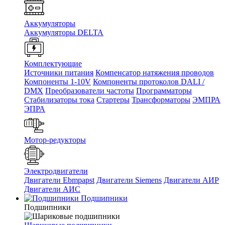
Аккумуляторы
Аккумуляторы DELTA
Комплектующие
Источники питания
Компенсатор натяжения проводов
Компоненты 1-10V
Компоненты протоколов DALI /
DMX
Преобразователи частоты
Программаторы
Стабилизаторы тока
Стартеры
Трансформаторы
ЭМПРА
ЭПРА
Мотор-редукторы
Электродвигатели
Двигатели Ebmpapst
Двигатели Siemens
Двигатели АИР
Двигатели АИС
Подшипники
Подшипники