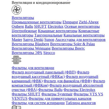
Вентиляция и кондиционирование
Вентиляторы
Промышленные вентиляторы
Ebmpapst
Ziehl-Abegg
Ostberg
Ballu
SHUFT
Electrolux
Осевые вентиляторы
Центробежные
Крышные вентиляторы
Компактные
вентиляторы
Тангенциальные
Канальные вентиляторы
Master
Sanyo Denki
Sunon
Аксессуары для вентиляторов
Вентиляторы Blauberg
Вентиляторы Soler & Palau
Вентиляторы Weiguang
Вентиляторы Вентс
Вентиляторы ЭРА
Sirocco
Фильтры для вентиляции
Фильтр воздушный панельный (ФВП)
Фильтр
воздушный кассетный (ФВКас)
Фильтр воздушный
карманный (ФВК)
Фильтр для фанкойла (ФВФ)
Фильтр
компактный (ФВКом)
Фильтр воздушный абсолютной
очистки (ФВА)
Фильтры Ballu
Фильтры Electrolux
Фильтры SHUFT
Фильтры Systemair
Фильтры VTS VS
VENTUS
Фильтры для прямоугольных каналов
Фильтры для систем аспирации
Таблица аналогов