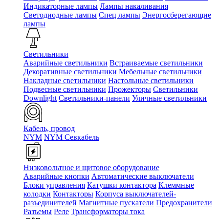
Индикаторные лампы
Лампы накаливания
Светодиодные лампы
Спец лампы
Энергосберегающие
лампы
Светильники
Аварийные светильники
Встраиваемые светильники
Декоративные светильники
Мебельные светильники
Накладные светильники
Настольные светильники
Подвесные светильники
Прожекторы
Светильники
Downlight
Светильники-панели
Уличные светильники
Кабель, провод
NYM
NYM Севкабель
Низковольтное и щитовое оборудование
Аварийные кнопки
Автоматические выключатели
Блоки управления
Катушки контактора
Клеммные
колодки
Контакторы
Корпуса выключателей-
разъединителей
Магнитные пускатели
Предохранители
Разъемы
Реле
Трансформаторы тока