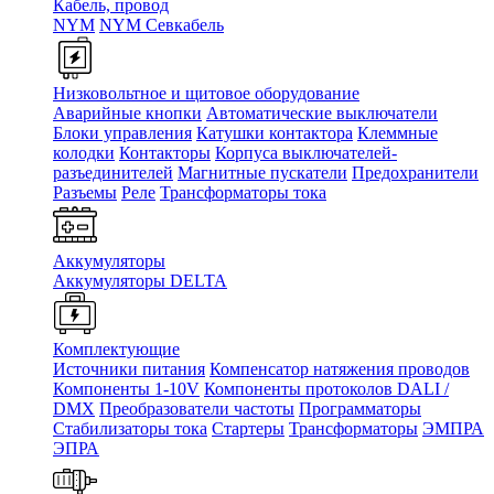
Кабель, провод
NYM
NYM Севкабель
Низковольтное и щитовое оборудование
Аварийные кнопки
Автоматические выключатели
Блоки управления
Катушки контактора
Клеммные
колодки
Контакторы
Корпуса выключателей-
разъединителей
Магнитные пускатели
Предохранители
Разъемы
Реле
Трансформаторы тока
Аккумуляторы
Аккумуляторы DELTA
Комплектующие
Источники питания
Компенсатор натяжения проводов
Компоненты 1-10V
Компоненты протоколов DALI /
DMX
Преобразователи частоты
Программаторы
Стабилизаторы тока
Стартеры
Трансформаторы
ЭМПРА
ЭПРА