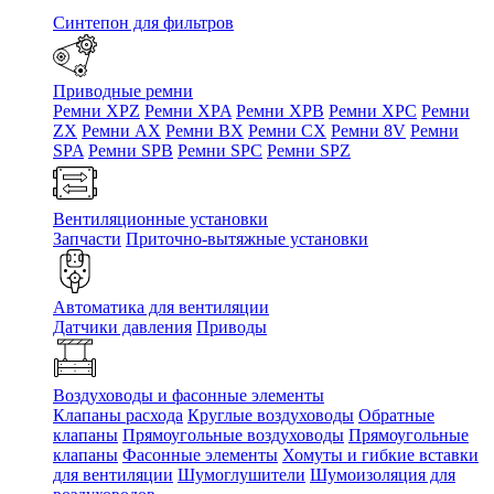
Синтепон для фильтров
Приводные ремни
Ремни XPZ
Ремни XPA
Ремни XPB
Ремни XPC
Ремни
ZX
Ремни AX
Ремни BX
Ремни CX
Ремни 8V
Ремни
SPA
Ремни SPB
Ремни SPC
Ремни SPZ
Вентиляционные установки
Запчасти
Приточно-вытяжные установки
Автоматика для вентиляции
Датчики давления
Приводы
Воздуховоды и фасонные элементы
Клапаны расхода
Круглые воздуховоды
Обратные
клапаны
Прямоугольные воздуховоды
Прямоугольные
клапаны
Фасонные элементы
Хомуты и гибкие вставки
для вентиляции
Шумоглушители
Шумоизоляция для