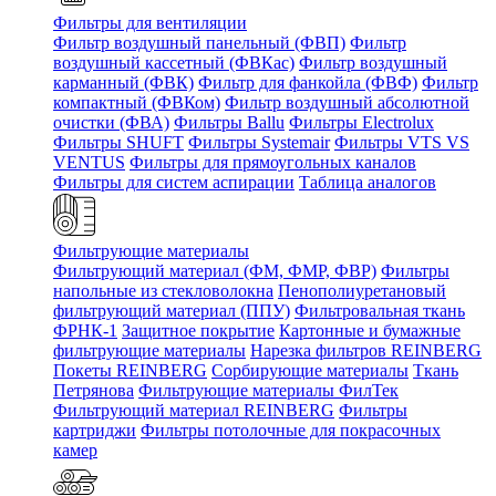
Фильтры для вентиляции
Фильтр воздушный панельный (ФВП)
Фильтр
воздушный кассетный (ФВКас)
Фильтр воздушный
карманный (ФВК)
Фильтр для фанкойла (ФВФ)
Фильтр
компактный (ФВКом)
Фильтр воздушный абсолютной
очистки (ФВА)
Фильтры Ballu
Фильтры Electrolux
Фильтры SHUFT
Фильтры Systemair
Фильтры VTS VS
VENTUS
Фильтры для прямоугольных каналов
Фильтры для систем аспирации
Таблица аналогов
Фильтрующие материалы
Фильтрующий материал (ФМ, ФМР, ФВР)
Фильтры
напольные из стекловолокна
Пенополиуретановый
фильтрующий материал (ППУ)
Фильтровальная ткань
ФРНК-1
Защитное покрытие
Картонные и бумажные
фильтрующие материалы
Нарезка фильтров REINBERG
Покеты REINBERG
Сорбирующие материалы
Ткань
Петрянова
Фильтрующие материалы ФилТек
Фильтрующий материал REINBERG
Фильтры
картриджи
Фильтры потолочные для покрасочных
камер