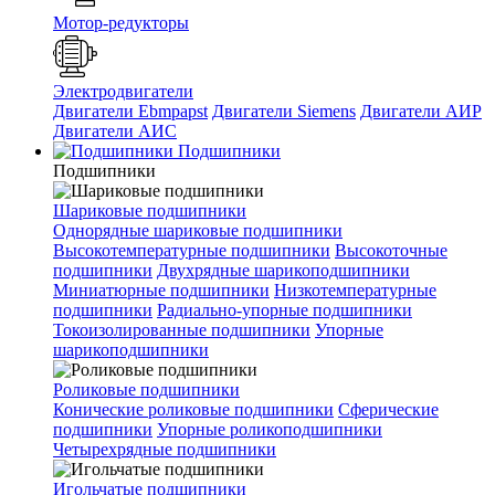
Мотор-редукторы
Электродвигатели
Двигатели Ebmpapst
Двигатели Siemens
Двигатели АИР
Двигатели АИС
Подшипники
Подшипники
Шариковые подшипники
Однорядные шариковые подшипники
Высокотемпературные подшипники
Высокоточные
подшипники
Двухрядные шарикоподшипники
Миниатюрные подшипники
Низкотемпературные
подшипники
Радиально-упорные подшипники
Токоизолированные подшипники
Упорные
шарикоподшипники
Роликовые подшипники
Конические роликовые подшипники
Сферические
подшипники
Упорные роликоподшипники
Четырехрядные подшипники
Игольчатые подшипники