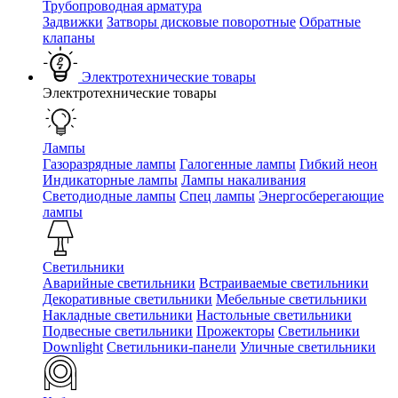
Трубопроводная арматура
Задвижки
Затворы дисковые поворотные
Обратные
клапаны
Электротехнические товары
Электротехнические товары
Лампы
Газоразрядные лампы
Галогенные лампы
Гибкий неон
Индикаторные лампы
Лампы накаливания
Светодиодные лампы
Спец лампы
Энергосберегающие
лампы
Светильники
Аварийные светильники
Встраиваемые светильники
Декоративные светильники
Мебельные светильники
Накладные светильники
Настольные светильники
Подвесные светильники
Прожекторы
Светильники
Downlight
Светильники-панели
Уличные светильники