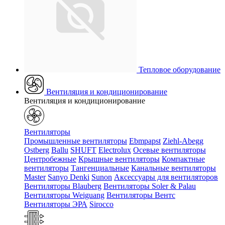
Тепловое оборудование
Вентиляция и кондиционирование
Вентиляция и кондиционирование
Вентиляторы
Промышленные вентиляторы
Ebmpapst
Ziehl-Abegg
Ostberg
Ballu
SHUFT
Electrolux
Осевые вентиляторы
Центробежные
Крышные вентиляторы
Компактные
вентиляторы
Тангенциальные
Канальные вентиляторы
Master
Sanyo Denki
Sunon
Аксессуары для вентиляторов
Вентиляторы Blauberg
Вентиляторы Soler & Palau
Вентиляторы Weiguang
Вентиляторы Вентс
Вентиляторы ЭРА
Sirocco