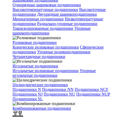
Шариковые подшипники
Однорядные шариковые подшипники
Высокотемпературные подшипники
Высокоточные
подшипники
Двухрядные шарикоподшипники
Миниатюрные подшипники
Низкотемпературные
подшипники
Радиально-упорные подшипники
Токоизолированные подшипники
Упорные
шарикоподшипники
Роликовые подшипники
Конические роликовые подшипники
Сферические
подшипники
Упорные роликоподшипники
Четырехрядные подшипники
Игольчатые подшипники
Игольчатые роликовые подшипники
Упорные
игольчатые подшипники
Цилиндрические подшипники
Подшипники N
Подшипники NN
Подшипники NCF
Подшипники NJ
Подшипники NU
Подшипники NUP
Подшипники SL
Комбинированные подшипники