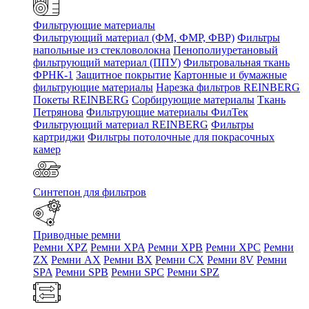
Фильтрующие материалы
Фильтрующий материал (ФМ, ФМР, ФВР)
Фильтры
напольные из стекловолокна
Пенополиуретановый
фильтрующий материал (ППУ)
Фильтровальная ткань
ФРНК-1
Защитное покрытие
Картонные и бумажные
фильтрующие материалы
Нарезка фильтров REINBERG
Покеты REINBERG
Сорбирующие материалы
Ткань
Петрянова
Фильтрующие материалы ФилТек
Фильтрующий материал REINBERG
Фильтры
картриджи
Фильтры потолочные для покрасочных
камер
Синтепон для фильтров
Приводные ремни
Ремни XPZ
Ремни XPA
Ремни XPB
Ремни XPC
Ремни
ZX
Ремни AX
Ремни BX
Ремни CX
Ремни 8V
Ремни
SPA
Ремни SPB
Ремни SPC
Ремни SPZ