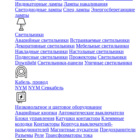
Индикаторные лампы
Лампы накаливания
Светодиодные лампы
Спец лампы
Энергосберегающие
лампы
Светильники
Аварийные светильники
Встраиваемые светильники
Декоративные светильники
Мебельные светильники
Накладные светильники
Настольные светильники
Подвесные светильники
Прожекторы
Светильники
Downlight
Светильники-панели
Уличные светильники
Кабель, провод
NYM
NYM Севкабель
Низковольтное и щитовое оборудование
Аварийные кнопки
Автоматические выключатели
Блоки управления
Катушки контактора
Клеммные
колодки
Контакторы
Корпуса выключателей-
разъединителей
Магнитные пускатели
Предохранители
Разъемы
Реле
Трансформаторы тока