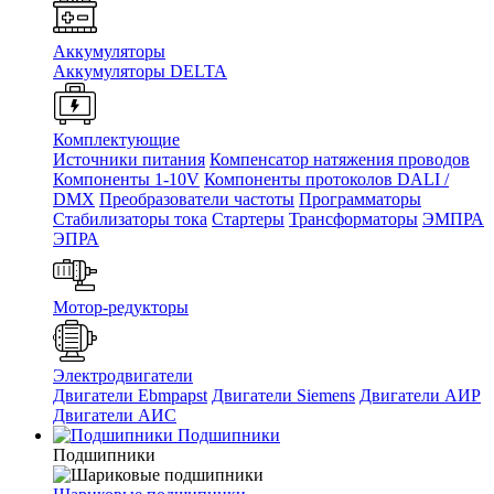
Аккумуляторы
Аккумуляторы DELTA
Комплектующие
Источники питания
Компенсатор натяжения проводов
Компоненты 1-10V
Компоненты протоколов DALI /
DMX
Преобразователи частоты
Программаторы
Стабилизаторы тока
Стартеры
Трансформаторы
ЭМПРА
ЭПРА
Мотор-редукторы
Электродвигатели
Двигатели Ebmpapst
Двигатели Siemens
Двигатели АИР
Двигатели АИС
Подшипники
Подшипники