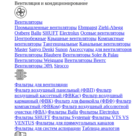
Вентиляция и кондиционирование
Вентиляторы
Промышленные вентиляторы
Ebmpapst
Ziehl-Abegg
Ostberg
Ballu
SHUFT
Electrolux
Осевые вентиляторы
Центробежные
Крышные вентиляторы
Компактные
вентиляторы
Тангенциальные
Канальные вентиляторы
Master
Sanyo Denki
Sunon
Аксессуары для вентиляторов
Вентиляторы Blauberg
Вентиляторы Soler & Palau
Вентиляторы Weiguang
Вентиляторы Вентс
Вентиляторы ЭРА
Sirocco
Фильтры для вентиляции
Фильтр воздушный панельный (ФВП)
Фильтр
воздушный кассетный (ФВКас)
Фильтр воздушный
карманный (ФВК)
Фильтр для фанкойла (ФВФ)
Фильтр
компактный (ФВКом)
Фильтр воздушный абсолютной
очистки (ФВА)
Фильтры Ballu
Фильтры Electrolux
Фильтры SHUFT
Фильтры Systemair
Фильтры VTS VS
VENTUS
Фильтры для прямоугольных каналов
Фильтры для систем аспирации
Таблица аналогов