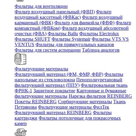
Фильтры для вентиляции
Фильтр воздушный панельный (ФВП)
Фильтр
воздушный кассетный (ФВКас)
Фильтр воздушный
карманный (ФВК)
Фильтр для фанкойла (ФВФ)
Фильтр
компактный (ФВКом)
Фильтр воздушный абсолютной
очистки (ФВА)
Фильтры Ballu
Фильтры Electrolux
Фильтры SHUFT
Фильтры Systemair
Фильтры VTS VS
VENTUS
Фильтры для прямоугольных каналов
Фильтры для систем аспирации
Таблица аналогов
Фильтрующие материалы
Фильтрующий материал (ФМ, ФМР, ФВР)
Фильтры
напольные из стекловолокна
Пенополиуретановый
фильтрующий материал (ППУ)
Фильтровальная ткань
ФРНК-1
Защитное покрытие
Картонные и бумажные
фильтрующие материалы
Нарезка фильтров REINBERG
Покеты REINBERG
Сорбирующие материалы
Ткань
Петрянова
Фильтрующие материалы ФилТек
Фильтрующий материал REINBERG
Фильтры
картриджи
Фильтры потолочные для покрасочных
камер