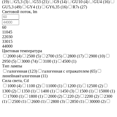
(
19
)
G5,3 (
3
)
G53 (
21
)
G9 (
14
)
GU10 (
4
)
GU4 (
16
)
GU5,3 (
49
)
GY4 (
1
)
GY6,35 (
16
)
R7s (
27
)
Световой поток, lm
60
11045
22030
33015
44000
Цветовая температура
2000 (
4
)
2500 (
5
)
2700 (
15
)
2800 (
17
)
2900 (
10
)
2950 (
5
)
3000 (
74
)
3100 (
1
)
4500 (
1
)
Тип лампы
галогенная (
123
)
галогенная с отражателем (
65
)
линейная/галогенная (
11
)
Сила света, Cd
1000 (
4
)
1100 (
2
)
11000 (
1
)
1200 (
1
)
12500 (
2
)
1300 (
2
)
1350 (
1
)
1400 (
1
)
1450 (
3
)
1500 (
1
)
15000 (
1
)
17000 (
1
)
1800 (
1
)
2000 (
2
)
220 (
2
)
2200 (
2
)
2300
(
1
)
2500 (
1
)
2600 (
1
)
2800 (
3
)
2850 (
1
)
30000 (
2
)
3100 (
2
)
33000 (
1
)
350 (
1
)
3500 (
1
)
35000 (
1
)
360 (
1
)
400 (
4
)
4000 (
1
)
40000 (
1
)
4200 (
1
)
4400 (
1
)
450