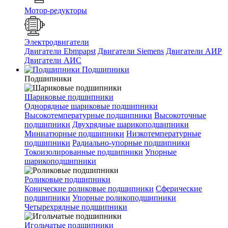
Мотор-редукторы
Электродвигатели
Двигатели Ebmpapst
Двигатели Siemens
Двигатели АИР
Двигатели АИС
Подшипники
Подшипники
Шариковые подшипники
Однорядные шариковые подшипники
Высокотемпературные подшипники
Высокоточные
подшипники
Двухрядные шарикоподшипники
Миниатюрные подшипники
Низкотемпературные
подшипники
Радиально-упорные подшипники
Токоизолированные подшипники
Упорные
шарикоподшипники
Роликовые подшипники
Конические роликовые подшипники
Сферические
подшипники
Упорные роликоподшипники
Четырехрядные подшипники
Игольчатые подшипники