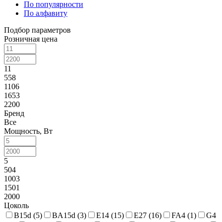
По популярности
По алфавиту
Подбор параметров
Розничная цена
11
558
1106
1653
2200
Бренд
Все
Мощность, Вт
5
504
1003
1501
2000
Цоколь
B15d (
5
)
BA15d (
3
)
E14 (
15
)
E27 (
16
)
FA4 (
1
)
G4