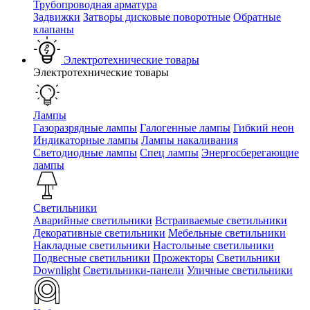
Трубопроводная арматура
Задвижки
Затворы дисковые поворотные
Обратные
клапаны
Электротехнические товары
Электротехнические товары
Лампы
Газоразрядные лампы
Галогенные лампы
Гибкий неон
Индикаторные лампы
Лампы накаливания
Светодиодные лампы
Спец лампы
Энергосберегающие
лампы
Светильники
Аварийные светильники
Встраиваемые светильники
Декоративные светильники
Мебельные светильники
Накладные светильники
Настольные светильники
Подвесные светильники
Прожекторы
Светильники
Downlight
Светильники-панели
Уличные светильники