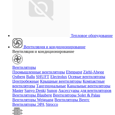
Тепловое оборудование
Вентиляция и кондиционирование
Вентиляция и кондиционирование
Вентиляторы
Промышленные вентиляторы
Ebmpapst
Ziehl-Abegg
Ostberg
Ballu
SHUFT
Electrolux
Осевые вентиляторы
Центробежные
Крышные вентиляторы
Компактные
вентиляторы
Тангенциальные
Канальные вентиляторы
Master
Sanyo Denki
Sunon
Аксессуары для вентиляторов
Вентиляторы Blauberg
Вентиляторы Soler & Palau
Вентиляторы Weiguang
Вентиляторы Вентс
Вентиляторы ЭРА
Sirocco