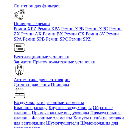
Синтепон для фильтров
Приводные ремни
Ремни XPZ
Ремни XPA
Ремни XPB
Ремни XPC
Ремни
ZX
Ремни AX
Ремни BX
Ремни CX
Ремни 8V
Ремни
SPA
Ремни SPB
Ремни SPC
Ремни SPZ
Вентиляционные установки
Запчасти
Приточно-вытяжные установки
Автоматика для вентиляции
Датчики давления
Приводы
Воздуховоды и фасонные элементы
Клапаны расхода
Круглые воздуховоды
Обратные
клапаны
Прямоугольные воздуховоды
Прямоугольные
клапаны
Фасонные элементы
Хомуты и гибкие вставки
для вентиляции
Шумоглушители
Шумоизоляция для