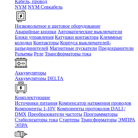
Кабель, провод
NYM
NYM Севкабель
Низковольтное и щитовое оборудование
Аварийные кнопки
Автоматические выключатели
Блоки управления
Катушки контактора
Клеммные
колодки
Контакторы
Корпуса выключателей-
разъединителей
Магнитные пускатели
Предохранители
Разъемы
Реле
Трансформаторы тока
Аккумуляторы
Аккумуляторы DELTA
Комплектующие
Источники питания
Компенсатор натяжения проводов
Компоненты 1-10V
Компоненты протоколов DALI /
DMX
Преобразователи частоты
Программаторы
Стабилизаторы тока
Стартеры
Трансформаторы
ЭМПРА
ЭПРА