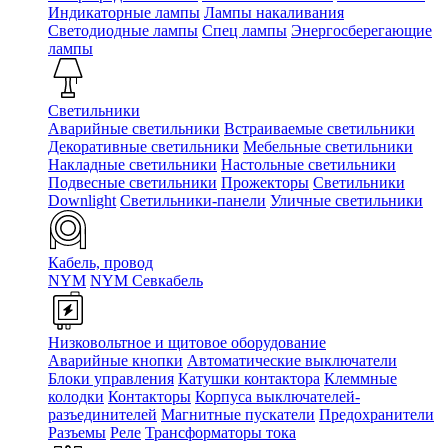
Индикаторные лампы
Лампы накаливания
Светодиодные лампы
Спец лампы
Энергосберегающие
лампы
Светильники
Аварийные светильники
Встраиваемые светильники
Декоративные светильники
Мебельные светильники
Накладные светильники
Настольные светильники
Подвесные светильники
Прожекторы
Светильники
Downlight
Светильники-панели
Уличные светильники
Кабель, провод
NYM
NYM Севкабель
Низковольтное и щитовое оборудование
Аварийные кнопки
Автоматические выключатели
Блоки управления
Катушки контактора
Клеммные
колодки
Контакторы
Корпуса выключателей-
разъединителей
Магнитные пускатели
Предохранители
Разъемы
Реле
Трансформаторы тока