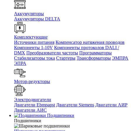
Аккумуляторы
Аккумуляторы DELTA
Комплектующие
Источники питания
Компенсатор натяжения проводов
Компоненты 1-10V
Компоненты протоколов DALI /
DMX
Преобразователи частоты
Программаторы
Стабилизаторы тока
Стартеры
Трансформаторы
ЭМПРА
ЭПРА
Мотор-редукторы
Электродвигатели
Двигатели Ebmpapst
Двигатели Siemens
Двигатели АИР
Двигатели АИС
Подшипники
Подшипники