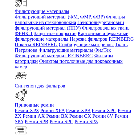
Фильтрующие материалы
Фильтрующий материал (ФМ, ФМР, ФВР)
Фильтры
напольные из стекловолокна
Пенополиуретановый
фильтрующий материал (ППУ)
Фильтровальная ткань
ФРНК-1
Защитное покрытие
Картонные и бумажные
фильтрующие материалы
Нарезка фильтров REINBERG
Покеты REINBERG
Сорбирующие материалы
Ткань
Петрянова
Фильтрующие материалы ФилТек
Фильтрующий материал REINBERG
Фильтры
картриджи
Фильтры потолочные для покрасочных
камер
Синтепон для фильтров
Приводные ремни
Ремни XPZ
Ремни XPA
Ремни XPB
Ремни XPC
Ремни
ZX
Ремни AX
Ремни BX
Ремни CX
Ремни 8V
Ремни
SPA
Ремни SPB
Ремни SPC
Ремни SPZ