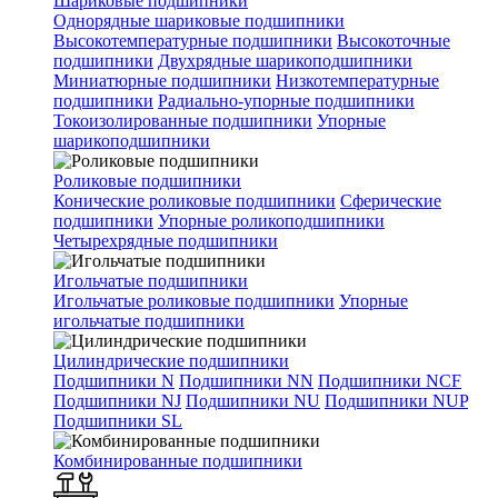
Шариковые подшипники
Однорядные шариковые подшипники
Высокотемпературные подшипники
Высокоточные
подшипники
Двухрядные шарикоподшипники
Миниатюрные подшипники
Низкотемпературные
подшипники
Радиально-упорные подшипники
Токоизолированные подшипники
Упорные
шарикоподшипники
Роликовые подшипники
Конические роликовые подшипники
Сферические
подшипники
Упорные роликоподшипники
Четырехрядные подшипники
Игольчатые подшипники
Игольчатые роликовые подшипники
Упорные
игольчатые подшипники
Цилиндрические подшипники
Подшипники N
Подшипники NN
Подшипники NCF
Подшипники NJ
Подшипники NU
Подшипники NUP
Подшипники SL
Комбинированные подшипники