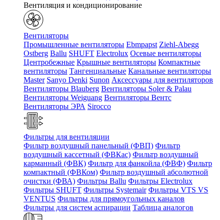
Вентиляция и кондиционирование
Вентиляторы
Промышленные вентиляторы
Ebmpapst
Ziehl-Abegg
Ostberg
Ballu
SHUFT
Electrolux
Осевые вентиляторы
Центробежные
Крышные вентиляторы
Компактные
вентиляторы
Тангенциальные
Канальные вентиляторы
Master
Sanyo Denki
Sunon
Аксессуары для вентиляторов
Вентиляторы Blauberg
Вентиляторы Soler & Palau
Вентиляторы Weiguang
Вентиляторы Вентс
Вентиляторы ЭРА
Sirocco
Фильтры для вентиляции
Фильтр воздушный панельный (ФВП)
Фильтр
воздушный кассетный (ФВКас)
Фильтр воздушный
карманный (ФВК)
Фильтр для фанкойла (ФВФ)
Фильтр
компактный (ФВКом)
Фильтр воздушный абсолютной
очистки (ФВА)
Фильтры Ballu
Фильтры Electrolux
Фильтры SHUFT
Фильтры Systemair
Фильтры VTS VS
VENTUS
Фильтры для прямоугольных каналов
Фильтры для систем аспирации
Таблица аналогов