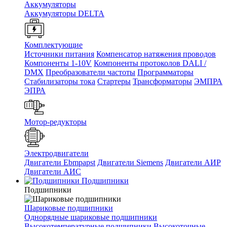
Аккумуляторы
Аккумуляторы DELTA
Комплектующие
Источники питания
Компенсатор натяжения проводов
Компоненты 1-10V
Компоненты протоколов DALI /
DMX
Преобразователи частоты
Программаторы
Стабилизаторы тока
Стартеры
Трансформаторы
ЭМПРА
ЭПРА
Мотор-редукторы
Электродвигатели
Двигатели Ebmpapst
Двигатели Siemens
Двигатели АИР
Двигатели АИС
Подшипники
Подшипники
Шариковые подшипники
Однорядные шариковые подшипники
Высокотемпературные подшипники
Высокоточные