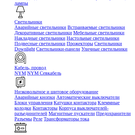
лампы
Светильники
Аварийные светильники
Встраиваемые светильники
Декоративные светильники
Мебельные светильники
Накладные светильники
Настольные светильники
Подвесные светильники
Прожекторы
Светильники
Downlight
Светильники-панели
Уличные светильники
Кабель, провод
NYM
NYM Севкабель
Низковольтное и щитовое оборудование
Аварийные кнопки
Автоматические выключатели
Блоки управления
Катушки контактора
Клеммные
колодки
Контакторы
Корпуса выключателей-
разъединителей
Магнитные пускатели
Предохранители
Разъемы
Реле
Трансформаторы тока