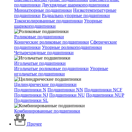
подшипники
Двухрядные шарикоподшипники
Миниатюрные подшипники
Низкотемпературные
подшипники
Радиально-упорные подшипники
Токоизолированные подшипники
Упорные
шарикоподшипники
Роликовые подшипники
Конические роликовые подшипники
Сферические
подшипники
Упорные роликоподшипники
Четырехрядные подшипники
Игольчатые подшипники
Игольчатые роликовые подшипники
Упорные
игольчатые подшипники
Цилиндрические подшипники
Подшипники N
Подшипники NN
Подшипники NCF
Подшипники NJ
Подшипники NU
Подшипники NUP
Подшипники SL
Комбинированные подшипники
Прочее