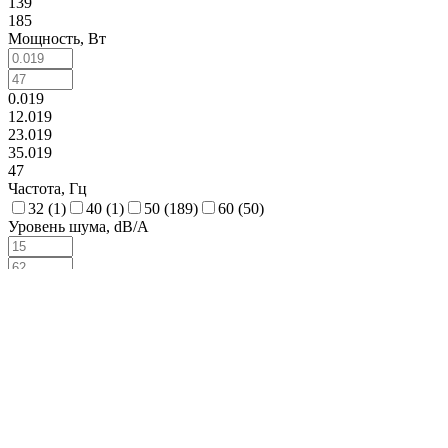
139
185
Мощность, Вт
0.019
12.019
23.019
35.019
47
Частота, Гц
32 (
1
)
40 (
1
)
50 (
189
)
60 (
50
)
Уровень шума, dB/A
15
27
39
50
62
Степень защиты
IP 20 (
1
)
IP20 (
113
)
IP40 (
60
)
IP44 (
3
)
IP54 (
15
)
IP65 (
36
)
Частота вращения, оборотов/мин