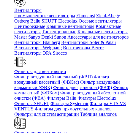
Вентиляторы
Промышленные вентиляторы
Ebmpapst
Ziehl-Abegg
Ostberg
Ballu
SHUFT
Electrolux
Осевые вентиляторы
Центробежные
Крышные вентиляторы
Компактные
вентиляторы
Тангенциальные
Канальные вентиляторы
Master
Sanyo Denki
Sunon
Аксессуары для вентиляторов
Вентиляторы Blauberg
Вентиляторы Soler & Palau
Вентиляторы Weiguang
Вентиляторы Вентс
Вентиляторы ЭРА
Sirocco
Фильтры для вентиляции
Фильтр воздушный панельный (ФВП)
Фильтр
воздушный кассетный (ФВКас)
Фильтр воздушный
карманный (ФВК)
Фильтр для фанкойла (ФВФ)
Фильтр
компактный (ФВКом)
Фильтр воздушный абсолютной
очистки (ФВА)
Фильтры Ballu
Фильтры Electrolux
Фильтры SHUFT
Фильтры Systemair
Фильтры VTS VS
VENTUS
Фильтры для прямоугольных каналов
Фильтры для систем аспирации
Таблица аналогов
Фильтрующие материалы