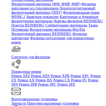
Фильтрующий материал (ФМ, ФМР, ФВР)
Фильтры
напольные из стекловолокна
Пенополиуретановый
фильтрующий материал (ППУ)
Фильтровальная ткань
ФРНК-1
Защитное покрытие
Картонные и бумажные
фильтрующие материалы
Нарезка фильтров REINBERG
Покеты REINBERG
Сорбирующие материалы
Ткань
Петрянова
Фильтрующие материалы ФилТек
Фильтрующий материал REINBERG
Фильтры
картриджи
Фильтры потолочные для покрасочных
камер
Синтепон для фильтров
Приводные ремни
Ремни XPZ
Ремни XPA
Ремни XPB
Ремни XPC
Ремни
ZX
Ремни AX
Ремни BX
Ремни CX
Ремни 8V
Ремни
SPA
Ремни SPB
Ремни SPC
Ремни SPZ
Вентиляционные установки
Запчасти
Приточно-вытяжные установки