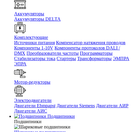
Аккумуляторы
Аккумуляторы DELTA
Комплектующие
Источники питания
Компенсатор натяжения проводов
Компоненты 1-10V
Компоненты протоколов DALI /
DMX
Преобразователи частоты
Программаторы
Стабилизаторы тока
Стартеры
Трансформаторы
ЭМПРА
ЭПРА
Мотор-редукторы
Электродвигатели
Двигатели Ebmpapst
Двигатели Siemens
Двигатели АИР
Двигатели АИС
Подшипники
Подшипники