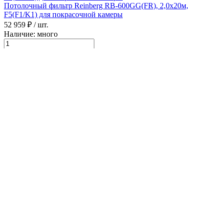
Потолочный фильтр Reinberg RB-600GG(FR), 2,0х20м,
F5(F1/K1) для покрасочной камеры
52 959 ₽
/ шт.
Наличие: много
В корзину
Подробнее
Потолочный фильтр Reinberg RB-600GG, 2,0х20м, F5 для
покрасочной камеры
39 961 ₽
/ шт.
Наличие: много
В корзину
Подробнее
Потолочный фильтр Reinberg RB-600GG, 1,0х20м, F5 для
покрасочной камеры
19 713 ₽
/ шт.
Наличие: много
В корзину