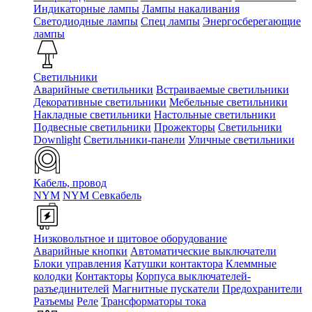
Индикаторные лампы
Лампы накаливания
Светодиодные лампы
Спец лампы
Энергосберегающие
лампы
Светильники
Аварийные светильники
Встраиваемые светильники
Декоративные светильники
Мебельные светильники
Накладные светильники
Настольные светильники
Подвесные светильники
Прожекторы
Светильники
Downlight
Светильники-панели
Уличные светильники
Кабель, провод
NYM
NYM Севкабель
Низковольтное и щитовое оборудование
Аварийные кнопки
Автоматические выключатели
Блоки управления
Катушки контактора
Клеммные
колодки
Контакторы
Корпуса выключателей-
разъединителей
Магнитные пускатели
Предохранители
Разъемы
Реле
Трансформаторы тока