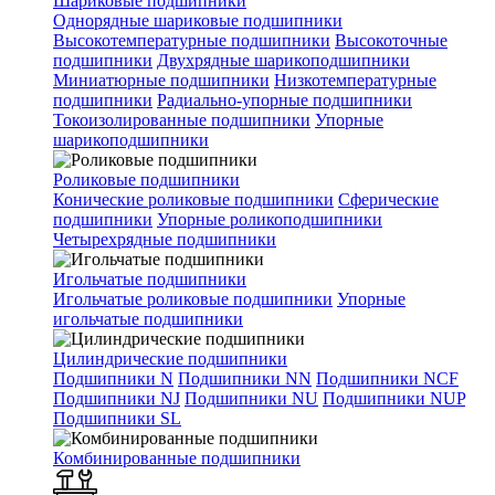
Шариковые подшипники
Однорядные шариковые подшипники
Высокотемпературные подшипники
Высокоточные
подшипники
Двухрядные шарикоподшипники
Миниатюрные подшипники
Низкотемпературные
подшипники
Радиально-упорные подшипники
Токоизолированные подшипники
Упорные
шарикоподшипники
Роликовые подшипники
Конические роликовые подшипники
Сферические
подшипники
Упорные роликоподшипники
Четырехрядные подшипники
Игольчатые подшипники
Игольчатые роликовые подшипники
Упорные
игольчатые подшипники
Цилиндрические подшипники
Подшипники N
Подшипники NN
Подшипники NCF
Подшипники NJ
Подшипники NU
Подшипники NUP
Подшипники SL
Комбинированные подшипники