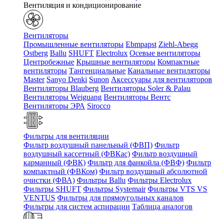
Вентиляция и кондиционирование
Вентиляторы
Промышленные вентиляторы
Ebmpapst
Ziehl-Abegg
Ostberg
Ballu
SHUFT
Electrolux
Осевые вентиляторы
Центробежные
Крышные вентиляторы
Компактные
вентиляторы
Тангенциальные
Канальные вентиляторы
Master
Sanyo Denki
Sunon
Аксессуары для вентиляторов
Вентиляторы Blauberg
Вентиляторы Soler & Palau
Вентиляторы Weiguang
Вентиляторы Вентс
Вентиляторы ЭРА
Sirocco
Фильтры для вентиляции
Фильтр воздушный панельный (ФВП)
Фильтр
воздушный кассетный (ФВКас)
Фильтр воздушный
карманный (ФВК)
Фильтр для фанкойла (ФВФ)
Фильтр
компактный (ФВКом)
Фильтр воздушный абсолютной
очистки (ФВА)
Фильтры Ballu
Фильтры Electrolux
Фильтры SHUFT
Фильтры Systemair
Фильтры VTS VS
VENTUS
Фильтры для прямоугольных каналов
Фильтры для систем аспирации
Таблица аналогов