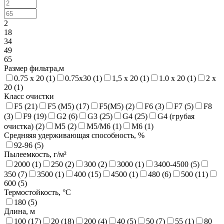
2
18
34
49
65
Размер фильтра,м
0.75 x 20 (
1
)
0.75х30 (
1
)
1,5 x 20 (
1
)
1.0 х 20 (
1
)
2 x
20 (
1
)
Класс очистки
F5 (
21
)
F5 (M5) (
17
)
F5(M5) (
2
)
F6 (
3
)
F7 (
5
)
F8
(
3
)
F9 (
19
)
G2 (
6
)
G3 (
25
)
G4 (
25
)
G4 (грубая
очистка) (
2
)
M5 (
2
)
M5/M6 (
1
)
M6 (
1
)
Средняяя удерживающая способность, %
92-96 (
5
)
Пылеемкость, г/м²
2000 (
1
)
250 (
2
)
300 (
2
)
3000 (
1
)
3400-4500 (
5
)
350 (
7
)
3500 (
1
)
400 (
15
)
4500 (
1
)
480 (
6
)
500 (
11
)
600 (
5
)
Термостойкость, °C
180 (
5
)
Длина, м
100 (
17
)
20 (
18
)
200 (
4
)
40 (
5
)
50 (
7
)
55 (
1
)
80