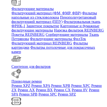
Фильтрующие материалы
Фильтрующий материал (ФМ, ФМР, ФВР)
Фильтры
напольные из стекловолокна
Пенополиуретановый
фильтрующий материал (ППУ)
Фильтровальная ткань
ФРНК-1
Защитное покрытие
Картонные и бумажные
фильтрующие материалы
Нарезка фильтров REINBERG
Покеты REINBERG
Сорбирующие материалы
Ткань
Петрянова
Фильтрующие материалы ФилТек
Фильтрующий материал REINBERG
Фильтры
картриджи
Фильтры потолочные для покрасочных
камер
Синтепон для фильтров
Приводные ремни
Ремни XPZ
Ремни XPA
Ремни XPB
Ремни XPC
Ремни
ZX
Ремни AX
Ремни BX
Ремни CX
Ремни 8V
Ремни
SPA
Ремни SPB
Ремни SPC
Ремни SPZ