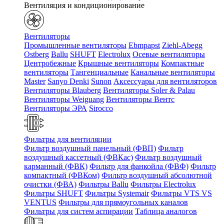
Вентиляция и кондиционирование
Вентиляторы
Промышленные вентиляторы
Ebmpapst
Ziehl-Abegg
Ostberg
Ballu
SHUFT
Electrolux
Осевые вентиляторы
Центробежные
Крышные вентиляторы
Компактные
вентиляторы
Тангенциальные
Канальные вентиляторы
Master
Sanyo Denki
Sunon
Аксессуары для вентиляторов
Вентиляторы Blauberg
Вентиляторы Soler & Palau
Вентиляторы Weiguang
Вентиляторы Вентс
Вентиляторы ЭРА
Sirocco
Фильтры для вентиляции
Фильтр воздушный панельный (ФВП)
Фильтр
воздушный кассетный (ФВКас)
Фильтр воздушный
карманный (ФВК)
Фильтр для фанкойла (ФВФ)
Фильтр
компактный (ФВКом)
Фильтр воздушный абсолютной
очистки (ФВА)
Фильтры Ballu
Фильтры Electrolux
Фильтры SHUFT
Фильтры Systemair
Фильтры VTS VS
VENTUS
Фильтры для прямоугольных каналов
Фильтры для систем аспирации
Таблица аналогов