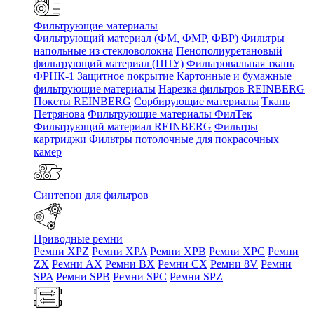
Фильтрующие материалы
Фильтрующий материал (ФМ, ФМР, ФВР)
Фильтры
напольные из стекловолокна
Пенополиуретановый
фильтрующий материал (ППУ)
Фильтровальная ткань
ФРНК-1
Защитное покрытие
Картонные и бумажные
фильтрующие материалы
Нарезка фильтров REINBERG
Покеты REINBERG
Сорбирующие материалы
Ткань
Петрянова
Фильтрующие материалы ФилТек
Фильтрующий материал REINBERG
Фильтры
картриджи
Фильтры потолочные для покрасочных
камер
Синтепон для фильтров
Приводные ремни
Ремни XPZ
Ремни XPA
Ремни XPB
Ремни XPC
Ремни
ZX
Ремни AX
Ремни BX
Ремни CX
Ремни 8V
Ремни
SPA
Ремни SPB
Ремни SPC
Ремни SPZ