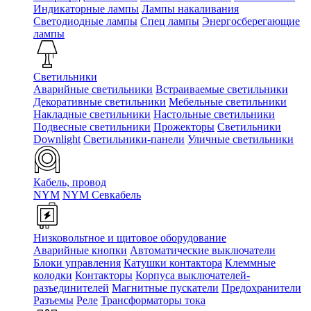
Индикаторные лампы
Лампы накаливания
Светодиодные лампы
Спец лампы
Энергосберегающие
лампы
Светильники
Аварийные светильники
Встраиваемые светильники
Декоративные светильники
Мебельные светильники
Накладные светильники
Настольные светильники
Подвесные светильники
Прожекторы
Светильники
Downlight
Светильники-панели
Уличные светильники
Кабель, провод
NYM
NYM Севкабель
Низковольтное и щитовое оборудование
Аварийные кнопки
Автоматические выключатели
Блоки управления
Катушки контактора
Клеммные
колодки
Контакторы
Корпуса выключателей-
разъединителей
Магнитные пускатели
Предохранители
Разъемы
Реле
Трансформаторы тока