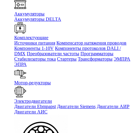
Аккумуляторы
Аккумуляторы DELTA
Комплектующие
Источники питания
Компенсатор натяжения проводов
Компоненты 1-10V
Компоненты протоколов DALI /
DMX
Преобразователи частоты
Программаторы
Стабилизаторы тока
Стартеры
Трансформаторы
ЭМПРА
ЭПРА
Мотор-редукторы
Электродвигатели
Двигатели Ebmpapst
Двигатели Siemens
Двигатели АИР
Двигатели АИС