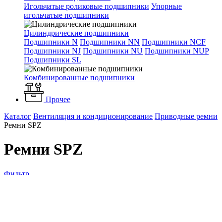
Игольчатые роликовые подшипники
Упорные
игольчатые подшипники
Цилиндрические подшипники
Подшипники N
Подшипники NN
Подшипники NCF
Подшипники NJ
Подшипники NU
Подшипники NUP
Подшипники SL
Комбинированные подшипники
Прочее
Каталог
Вентиляция и кондиционирование
Приводные ремни
Ремни SPZ
Ремни SPZ
Фильтр
По популярности
По алфавиту
По цене
Сортировка
Сначала дешевые
Сначала дорогие