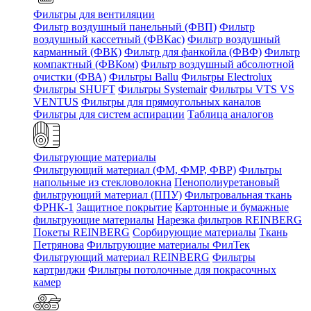
Фильтры для вентиляции
Фильтр воздушный панельный (ФВП)
Фильтр
воздушный кассетный (ФВКас)
Фильтр воздушный
карманный (ФВК)
Фильтр для фанкойла (ФВФ)
Фильтр
компактный (ФВКом)
Фильтр воздушный абсолютной
очистки (ФВА)
Фильтры Ballu
Фильтры Electrolux
Фильтры SHUFT
Фильтры Systemair
Фильтры VTS VS
VENTUS
Фильтры для прямоугольных каналов
Фильтры для систем аспирации
Таблица аналогов
Фильтрующие материалы
Фильтрующий материал (ФМ, ФМР, ФВР)
Фильтры
напольные из стекловолокна
Пенополиуретановый
фильтрующий материал (ППУ)
Фильтровальная ткань
ФРНК-1
Защитное покрытие
Картонные и бумажные
фильтрующие материалы
Нарезка фильтров REINBERG
Покеты REINBERG
Сорбирующие материалы
Ткань
Петрянова
Фильтрующие материалы ФилТек
Фильтрующий материал REINBERG
Фильтры
картриджи
Фильтры потолочные для покрасочных
камер