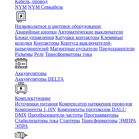
Кабель, провод
NYM
NYM Севкабель
Низковольтное и щитовое оборудование
Аварийные кнопки
Автоматические выключатели
Блоки управления
Катушки контактора
Клеммные
колодки
Контакторы
Корпуса выключателей-
разъединителей
Магнитные пускатели
Предохранители
Разъемы
Реле
Трансформаторы тока
Аккумуляторы
Аккумуляторы DELTA
Комплектующие
Источники питания
Компенсатор натяжения проводов
Компоненты 1-10V
Компоненты протоколов DALI /
DMX
Преобразователи частоты
Программаторы
Стабилизаторы тока
Стартеры
Трансформаторы
ЭМПРА
ЭПРА