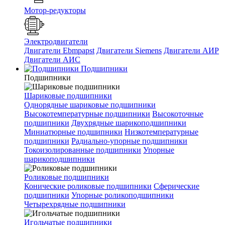
Мотор-редукторы
Электродвигатели
Двигатели Ebmpapst
Двигатели Siemens
Двигатели АИР
Двигатели АИС
Подшипники
Подшипники
Шариковые подшипники
Однорядные шариковые подшипники
Высокотемпературные подшипники
Высокоточные
подшипники
Двухрядные шарикоподшипники
Миниатюрные подшипники
Низкотемпературные
подшипники
Радиально-упорные подшипники
Токоизолированные подшипники
Упорные
шарикоподшипники
Роликовые подшипники
Конические роликовые подшипники
Сферические
подшипники
Упорные роликоподшипники
Четырехрядные подшипники
Игольчатые подшипники