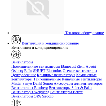
Тепловое оборудование
Вентиляция и кондиционирование
Вентиляция и кондиционирование
Вентиляторы
Промышленные вентиляторы
Ebmpapst
Ziehl-Abegg
Ostberg
Ballu
SHUFT
Electrolux
Осевые вентиляторы
Центробежные
Крышные вентиляторы
Компактные
вентиляторы
Тангенциальные
Канальные вентиляторы
Master
Sanyo Denki
Sunon
Аксессуары для вентиляторов
Вентиляторы Blauberg
Вентиляторы Soler & Palau
Вентиляторы Weiguang
Вентиляторы Вентс
Вентиляторы ЭРА
Sirocco