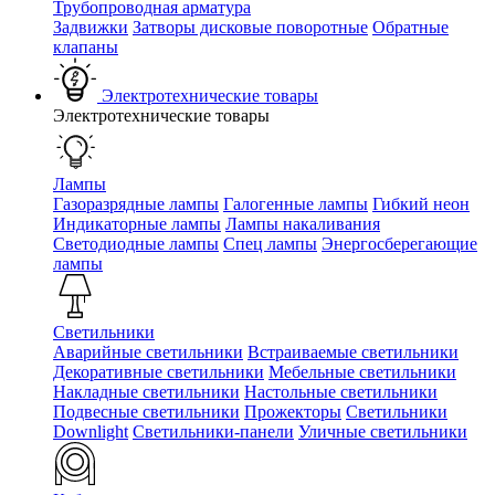
Трубопроводная арматура
Задвижки
Затворы дисковые поворотные
Обратные
клапаны
Электротехнические товары
Электротехнические товары
Лампы
Газоразрядные лампы
Галогенные лампы
Гибкий неон
Индикаторные лампы
Лампы накаливания
Светодиодные лампы
Спец лампы
Энергосберегающие
лампы
Светильники
Аварийные светильники
Встраиваемые светильники
Декоративные светильники
Мебельные светильники
Накладные светильники
Настольные светильники
Подвесные светильники
Прожекторы
Светильники
Downlight
Светильники-панели
Уличные светильники