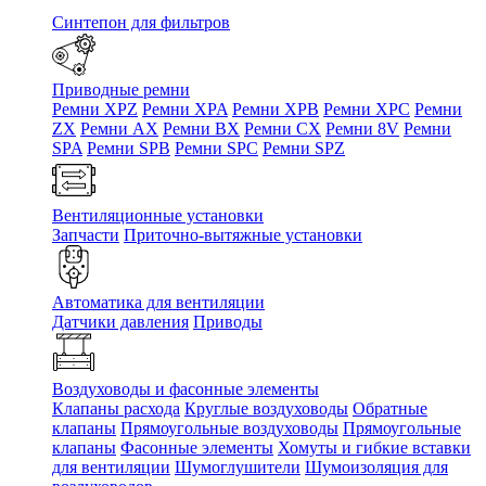
Синтепон для фильтров
Приводные ремни
Ремни XPZ
Ремни XPA
Ремни XPB
Ремни XPC
Ремни
ZX
Ремни AX
Ремни BX
Ремни CX
Ремни 8V
Ремни
SPA
Ремни SPB
Ремни SPC
Ремни SPZ
Вентиляционные установки
Запчасти
Приточно-вытяжные установки
Автоматика для вентиляции
Датчики давления
Приводы
Воздуховоды и фасонные элементы
Клапаны расхода
Круглые воздуховоды
Обратные
клапаны
Прямоугольные воздуховоды
Прямоугольные
клапаны
Фасонные элементы
Хомуты и гибкие вставки
для вентиляции
Шумоглушители
Шумоизоляция для