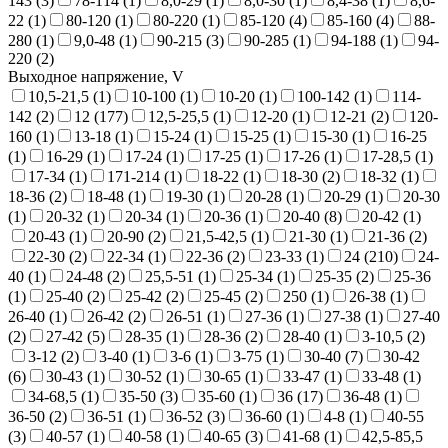
143 (
3
)
78-114 (
1
)
8,0-29 (
1
)
8,0-30 (
1
)
8,4-38 (
1
)
8,6-
22 (
1
)
80-120 (
1
)
80-220 (
1
)
85-120 (
4
)
85-160 (
4
)
88-
280 (
1
)
9,0-48 (
1
)
90-215 (
3
)
90-285 (
1
)
94-188 (
1
)
94-
220 (
2
)
Выходное напряжение, V
10,5-21,5 (
1
)
10-100 (
1
)
10-20 (
1
)
100-142 (
1
)
114-
142 (
2
)
12 (
177
)
12,5-25,5 (
1
)
12-20 (
1
)
12-21 (
2
)
120-
160 (
1
)
13-18 (
1
)
15-24 (
1
)
15-25 (
1
)
15-30 (
1
)
16-25
(
1
)
16-29 (
1
)
17-24 (
1
)
17-25 (
1
)
17-26 (
1
)
17-28,5 (
1
)
17-34 (
1
)
171-214 (
1
)
18-22 (
1
)
18-30 (
2
)
18-32 (
1
)
18-36 (
2
)
18-48 (
1
)
19-30 (
1
)
20-28 (
1
)
20-29 (
1
)
20-30
(
1
)
20-32 (
1
)
20-34 (
1
)
20-36 (
1
)
20-40 (
8
)
20-42 (
1
)
20-43 (
1
)
20-90 (
2
)
21,5-42,5 (
1
)
21-30 (
1
)
21-36 (
2
)
22-30 (
2
)
22-34 (
1
)
22-36 (
2
)
23-33 (
1
)
24 (
210
)
24-
40 (
1
)
24-48 (
2
)
25,5-51 (
1
)
25-34 (
1
)
25-35 (
2
)
25-36
(
1
)
25-40 (
2
)
25-42 (
2
)
25-45 (
2
)
250 (
1
)
26-38 (
1
)
26-40 (
1
)
26-42 (
2
)
26-51 (
1
)
27-36 (
1
)
27-38 (
1
)
27-40
(
2
)
27-42 (
5
)
28-35 (
1
)
28-36 (
2
)
28-40 (
1
)
3-10,5 (
2
)
3-12 (
2
)
3-40 (
1
)
3-6 (
1
)
3-75 (
1
)
30-40 (
7
)
30-42
(
6
)
30-43 (
1
)
30-52 (
1
)
30-65 (
1
)
33-47 (
1
)
33-48 (
1
)
34-68,5 (
1
)
35-50 (
3
)
35-60 (
1
)
36 (
17
)
36-48 (
1
)
36-50 (
2
)
36-51 (
1
)
36-52 (
3
)
36-60 (
1
)
4-8 (
1
)
40-55
(
3
)
40-57 (
1
)
40-58 (
1
)
40-65 (
3
)
41-68 (
1
)
42,5-85,5