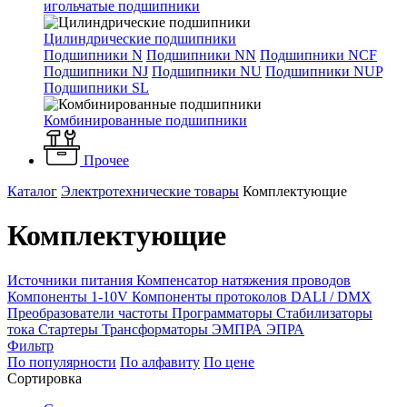
игольчатые подшипники
Цилиндрические подшипники
Подшипники N
Подшипники NN
Подшипники NCF
Подшипники NJ
Подшипники NU
Подшипники NUP
Подшипники SL
Комбинированные подшипники
Прочее
Каталог
Электротехнические товары
Комплектующие
Комплектующие
Источники питания
Компенсатор натяжения проводов
Компоненты 1-10V
Компоненты протоколов DALI / DMX
Преобразователи частоты
Программаторы
Стабилизаторы
тока
Стартеры
Трансформаторы
ЭМПРА
ЭПРА
Фильтр
По популярности
По алфавиту
По цене
Сортировка