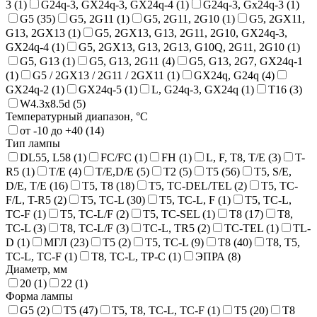
3 (
1
)
G24q-3, GX24q-3, GX24q-4 (
1
)
G24q-3, Gх24q-3 (
1
)
G5 (
35
)
G5, 2G11 (
1
)
G5, 2G11, 2G10 (
1
)
G5, 2GX11,
G13, 2GX13 (
1
)
G5, 2GX13, G13, 2G11, 2G10, GX24q-3,
GX24q-4 (
1
)
G5, 2GX13, G13, 2G13, G10Q, 2G11, 2G10 (
1
)
G5, G13 (
1
)
G5, G13, 2G11 (
4
)
G5, G13, 2G7, GX24q-1
(
1
)
G5 / 2GX13 / 2G11 / 2GX11 (
1
)
GX24q, G24q (
4
)
GX24q-2 (
1
)
GX24q-5 (
1
)
L, G24q-3, GX24q (
1
)
T16 (
3
)
W4.3x8.5d (
5
)
Температурный диапазон, °C
от -10 до +40 (
14
)
Тип лампы
DL55, L58 (
1
)
FC/FC (
1
)
FH (
1
)
L, F, T8, T/E (
3
)
T-
R5 (
1
)
T/E (
4
)
T/E,D/E (
5
)
T2 (
5
)
T5 (
56
)
T5, S/E,
D/E, T/E (
16
)
T5, T8 (
18
)
T5, TC-DEL/TEL (
2
)
T5, TC-
F/L, T-R5 (
2
)
T5, TC-L (
30
)
T5, TC-L, F (
1
)
T5, TC-L,
TC-F (
1
)
T5, TC-L/F (
2
)
T5, TC-SEL (
1
)
T8 (
17
)
T8,
TC-L (
3
)
T8, TC-L/F (
3
)
TC-L, TR5 (
2
)
TC-TEL (
1
)
TL-
D (
1
)
МГЛ (
23
)
Т5 (
2
)
Т5, TC-L (
9
)
Т8 (
40
)
Т8, T5,
TC-L, TC-F (
1
)
Т8, TC-L, TP-C (
1
)
ЭПРА (
8
)
Диаметр, мм
20 (
1
)
22 (
1
)
Форма лампы
G5 (
2
)
T5 (
47
)
T5, T8, TC-L, TC-F (
1
)
Т5 (
20
)
Т8