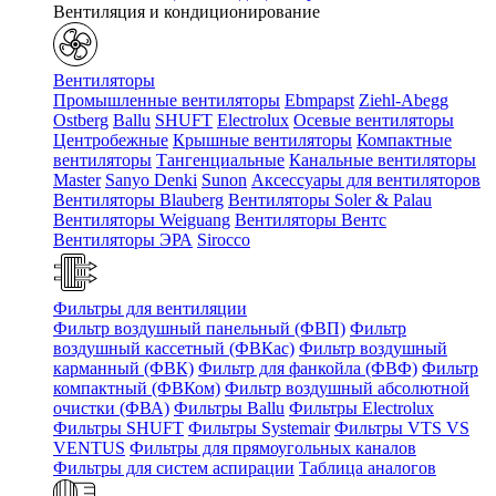
Вентиляция и кондиционирование
Вентиляторы
Промышленные вентиляторы
Ebmpapst
Ziehl-Abegg
Ostberg
Ballu
SHUFT
Electrolux
Осевые вентиляторы
Центробежные
Крышные вентиляторы
Компактные
вентиляторы
Тангенциальные
Канальные вентиляторы
Master
Sanyo Denki
Sunon
Аксессуары для вентиляторов
Вентиляторы Blauberg
Вентиляторы Soler & Palau
Вентиляторы Weiguang
Вентиляторы Вентс
Вентиляторы ЭРА
Sirocco
Фильтры для вентиляции
Фильтр воздушный панельный (ФВП)
Фильтр
воздушный кассетный (ФВКас)
Фильтр воздушный
карманный (ФВК)
Фильтр для фанкойла (ФВФ)
Фильтр
компактный (ФВКом)
Фильтр воздушный абсолютной
очистки (ФВА)
Фильтры Ballu
Фильтры Electrolux
Фильтры SHUFT
Фильтры Systemair
Фильтры VTS VS
VENTUS
Фильтры для прямоугольных каналов
Фильтры для систем аспирации
Таблица аналогов