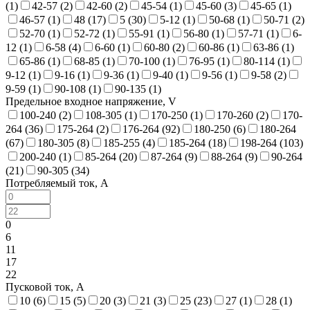
(
1
)
42-57 (
2
)
42-60 (
2
)
45-54 (
1
)
45-60 (
3
)
45-65 (
1
)
46-57 (
1
)
48 (
17
)
5 (
30
)
5-12 (
1
)
50-68 (
1
)
50-71 (
2
)
52-70 (
1
)
52-72 (
1
)
55-91 (
1
)
56-80 (
1
)
57-71 (
1
)
6-
12 (
1
)
6-58 (
4
)
6-60 (
1
)
60-80 (
2
)
60-86 (
1
)
63-86 (
1
)
65-86 (
1
)
68-85 (
1
)
70-100 (
1
)
76-95 (
1
)
80-114 (
1
)
9-12 (
1
)
9-16 (
1
)
9-36 (
1
)
9-40 (
1
)
9-56 (
1
)
9-58 (
2
)
9-59 (
1
)
90-108 (
1
)
90-135 (
1
)
Предельное входное напряжение, V
100-240 (
2
)
108-305 (
1
)
170-250 (
1
)
170-260 (
2
)
170-
264 (
36
)
175-264 (
2
)
176-264 (
92
)
180-250 (
6
)
180-264
(
67
)
180-305 (
8
)
185-255 (
4
)
185-264 (
18
)
198-264 (
103
)
200-240 (
1
)
85-264 (
20
)
87-264 (
9
)
88-264 (
9
)
90-264
(
21
)
90-305 (
34
)
Потребляемый ток, A
0
6
11
17
22
Пусковой ток, A
10 (
6
)
15 (
5
)
20 (
3
)
21 (
3
)
25 (
23
)
27 (
1
)
28 (
1
)