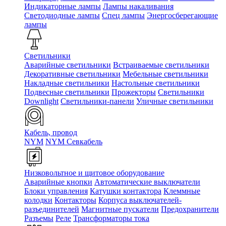
Индикаторные лампы
Лампы накаливания
Светодиодные лампы
Спец лампы
Энергосберегающие
лампы
Светильники
Аварийные светильники
Встраиваемые светильники
Декоративные светильники
Мебельные светильники
Накладные светильники
Настольные светильники
Подвесные светильники
Прожекторы
Светильники
Downlight
Светильники-панели
Уличные светильники
Кабель, провод
NYM
NYM Севкабель
Низковольтное и щитовое оборудование
Аварийные кнопки
Автоматические выключатели
Блоки управления
Катушки контактора
Клеммные
колодки
Контакторы
Корпуса выключателей-
разъединителей
Магнитные пускатели
Предохранители
Разъемы
Реле
Трансформаторы тока