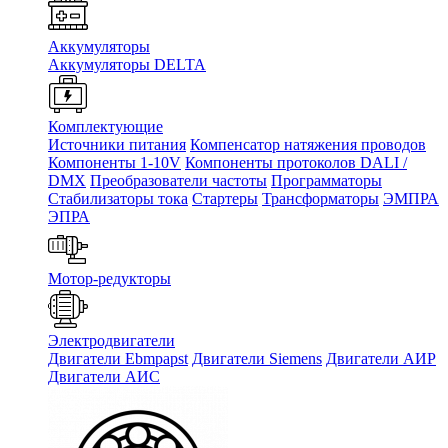
Аккумуляторы
Аккумуляторы DELTA
Комплектующие
Источники питания
Компенсатор натяжения проводов
Компоненты 1-10V
Компоненты протоколов DALI /
DMX
Преобразователи частоты
Программаторы
Стабилизаторы тока
Стартеры
Трансформаторы
ЭМПРА
ЭПРА
Мотор-редукторы
Электродвигатели
Двигатели Ebmpapst
Двигатели Siemens
Двигатели АИР
Двигатели АИС