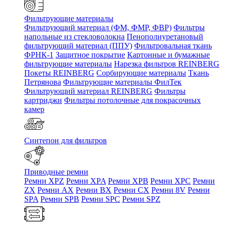
Фильтрующие материалы
Фильтрующий материал (ФМ, ФМР, ФВР)
Фильтры
напольные из стекловолокна
Пенополиуретановый
фильтрующий материал (ППУ)
Фильтровальная ткань
ФРНК-1
Защитное покрытие
Картонные и бумажные
фильтрующие материалы
Нарезка фильтров REINBERG
Покеты REINBERG
Сорбирующие материалы
Ткань
Петрянова
Фильтрующие материалы ФилТек
Фильтрующий материал REINBERG
Фильтры
картриджи
Фильтры потолочные для покрасочных
камер
Синтепон для фильтров
Приводные ремни
Ремни XPZ
Ремни XPA
Ремни XPB
Ремни XPC
Ремни
ZX
Ремни AX
Ремни BX
Ремни CX
Ремни 8V
Ремни
SPA
Ремни SPB
Ремни SPC
Ремни SPZ