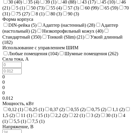
30 (
40
)
35 (
4
)
39 (
1
)
40 (
88
)
43 (
17
)
45 (
10
)
46
(
21
)
5 (
1
)
50 (
73
)
55 (
4
)
57 (
3
)
60 (
99
)
65 (
59
)
70
(
31
)
75 (
27
)
8 (
1
)
80 (
3
)
90 (
3
)
Форма корпуса
DIN-рейка (
5
)
Адаптер (настенный) (
28
)
Адаптер
(настольный) (
2
)
Низкопрофильный кожух (
40
)
Стандартный (
350
)
Тонкий (Slim) (
21
)
Узкий длинный
(
182
)
Использование с управлением ШИМ
Любые помещения (
104
)
Шумные помещения (
262
)
Сила тока, А
0
0
0
0
0.012
Мощность, кВт
0,12 (
1
)
0,25 (
1
)
0,37 (
2
)
0,55 (
2
)
0,75 (
2
)
1,1 (
2
)
1,5 (
2
)
11 (
1
)
15 (
1
)
2,2 (
2
)
22 (
1
)
3 (
2
)
30 (
1
)
4
(
1
)
5,5 (
1
)
7,5 (
1
)
Напряжение, В