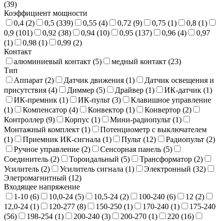
(
39
)
Коэффициент мощности
0,4 (
2
)
0,5 (
339
)
0,55 (
4
)
0,72 (
9
)
0,75 (
1
)
0,8 (
1
)
0,9 (
101
)
0,92 (
38
)
0,94 (
10
)
0,95 (
137
)
0,96 (
4
)
0,97
(
1
)
0,98 (
1
)
0,99 (
2
)
Контакт
алюминиевый контакт (
5
)
медный контакт (
23
)
Тип
Аппарат (
2
)
Датчик движения (
1
)
Датчик освещения и
присутствия (
4
)
Диммер (
5
)
Драйвер (
1
)
ИК-датчик (
1
)
ИК-премник (
1
)
ИК-пульт (
3
)
Клавишное управление
(
1
)
Компенсатор (
4
)
Конвектор (
1
)
Конвертор (
2
)
Контроллер (
9
)
Корпус (
1
)
Мини-радиопульт (
1
)
Монтажный комплект (
1
)
Потенциометр с выключателем
(
1
)
Приемник ИК-сигнала (
1
)
Пульт (
12
)
Радиопульт (
2
)
Ручное управление (
2
)
Сенсорная панель (
5
)
Соединитель (
2
)
Тороидальный (
5
)
Трансформатор (
2
)
Усилитель (
2
)
Усилитель сигнала (
1
)
Электронный (
32
)
Элетромагнитный (
12
)
Входящее напряжение
1-10 (
6
)
10,0-24 (
5
)
10,5-24 (
2
)
100-240 (
6
)
12 (
2
)
12,0-24 (
1
)
120-277 (
8
)
150-250 (
1
)
170-240 (
1
)
175-240
(
56
)
198-254 (
1
)
200-240 (
3
)
200-270 (
1
)
220 (
16
)