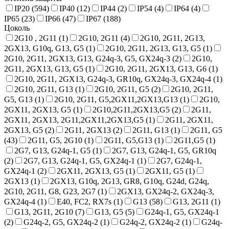
IP20 (
594
)
IP40 (
12
)
IP44 (
2
)
IP54 (
4
)
IP64 (
4
)
IP65 (
23
)
IP66 (
47
)
IP67 (
188
)
Цоколь
2G10 , 2G11 (
1
)
2G10, 2G11 (
4
)
2G10, 2G11, 2G13,
2GX13, G10q, G13, G5 (
1
)
2G10, 2G11, 2G13, G13, G5 (
1
)
2G10, 2G11, 2GX13, G13, G24q-3, G5, GX24q-3 (
2
)
2G10,
2G11, 2GX13, G13, G5 (
1
)
2G10, 2G11, 2GX13, G13, G6 (
1
)
2G10, 2G11, 2GX13, G24q-3, GR10q, GX24q-3, GX24q-4 (
1
)
2G10, 2G11, G13 (
1
)
2G10, 2G11, G5 (
2
)
2G10, 2G11,
G5, G13 (
1
)
2G10, 2G11, G5,2GX11,2GX13,G13 (
1
)
2G10,
2GX11, 2GX13, G5 (
1
)
2G10,2G11,2GX13,G5 (
2
)
2G11,
2GX11, 2GX13, 2G11,2GX11,2GX13,G5 (
1
)
2G11, 2GX11,
2GX13, G5 (
2
)
2G11, 2GX13 (
2
)
2G11, G13 (
1
)
2G11, G5
(
43
)
2G11, G5, 2G10 (
1
)
2G11, G5,G13 (
1
)
2G11,G5 (
1
)
2G7, G13, G24q-1, G5 (
1
)
2G7, G13, G24q-1, G5, GR10q
(
2
)
2G7, G13, G24q-1, G5, GX24q-1 (
1
)
2G7, G24q-1,
GX24q-1 (
2
)
2GX11, 2GX13, G5 (
1
)
2GX11, G5 (
1
)
2GX13 (
1
)
2GX13, G10q, 2G13, GR8, G10q, G24d, G24q,
2G10, 2G11, G8, G23, 2G7 (
1
)
2GX13, GX24q-2, GX24q-3,
GX24q-4 (
1
)
E40, FC2, RX7s (
1
)
G13 (
58
)
G13, 2G11 (
1
)
G13, 2G11, 2G10 (
7
)
G13, G5 (
5
)
G24q-1, G5, GX24q-1
(
2
)
G24q-2, G5, GX24q-2 (
1
)
G24q-2, GX24q-2 (
1
)
G24q-