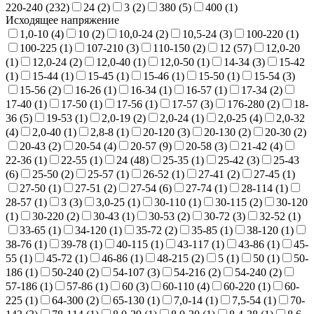
220-240 (
232
)
24 (
2
)
3 (
2
)
380 (
5
)
400 (
1
)
Исходящее напряжение
1,0-10 (
4
)
10 (
2
)
10,0-24 (
2
)
10,5-24 (
3
)
100-220 (
1
)
100-225 (
1
)
107-210 (
3
)
110-150 (
2
)
12 (
57
)
12,0-20
(
1
)
12,0-24 (
2
)
12,0-40 (
1
)
12,0-50 (
1
)
14-34 (
3
)
15-42
(
1
)
15-44 (
1
)
15-45 (
1
)
15-46 (
1
)
15-50 (
1
)
15-54 (
3
)
15-56 (
2
)
16-26 (
1
)
16-34 (
1
)
16-57 (
1
)
17-34 (
2
)
17-40 (
1
)
17-50 (
1
)
17-56 (
1
)
17-57 (
3
)
176-280 (
2
)
18-
36 (
5
)
19-53 (
1
)
2,0-19 (
2
)
2,0-24 (
1
)
2,0-25 (
4
)
2,0-32
(
4
)
2,0-40 (
1
)
2,8-8 (
1
)
20-120 (
3
)
20-130 (
2
)
20-30 (
2
)
20-43 (
2
)
20-54 (
4
)
20-57 (
9
)
20-58 (
3
)
21-42 (
4
)
22-36 (
1
)
22-55 (
1
)
24 (
48
)
25-35 (
1
)
25-42 (
3
)
25-43
(
6
)
25-50 (
2
)
25-57 (
1
)
26-52 (
1
)
27-41 (
2
)
27-45 (
1
)
27-50 (
1
)
27-51 (
2
)
27-54 (
6
)
27-74 (
1
)
28-114 (
1
)
28-57 (
1
)
3 (
3
)
3,0-25 (
1
)
30-110 (
1
)
30-115 (
2
)
30-120
(
1
)
30-220 (
2
)
30-43 (
1
)
30-53 (
2
)
30-72 (
3
)
32-52 (
1
)
33-65 (
1
)
34-120 (
1
)
35-72 (
2
)
35-85 (
1
)
38-120 (
1
)
38-76 (
1
)
39-78 (
1
)
40-115 (
1
)
43-117 (
1
)
43-86 (
1
)
45-
55 (
1
)
45-72 (
1
)
46-86 (
1
)
48-215 (
2
)
5 (
1
)
50 (
1
)
50-
186 (
1
)
50-240 (
2
)
54-107 (
3
)
54-216 (
2
)
54-240 (
2
)
57-186 (
1
)
57-86 (
1
)
60 (
3
)
60-110 (
4
)
60-220 (
1
)
60-
225 (
1
)
64-300 (
2
)
65-130 (
1
)
7,0-14 (
1
)
7,5-54 (
1
)
70-