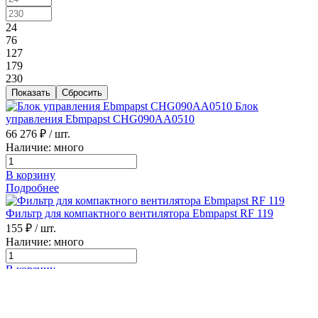
24
76
127
179
230
Блок
управления Ebmpapst CHG090AA0510
66 276 ₽
/ шт.
Наличие: много
В корзину
Подробнее
Фильтр для компактного вентилятора Ebmpapst RF 119
155 ₽
/ шт.
Наличие: много
В корзину
Подробнее
Регулятор
разности давлений DPC200-EP500