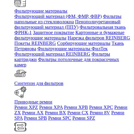
Фильтрующие материалы
Фильтрующий материал (ФМ, ФМР, ФВР)
Фильтры
напольные из стекловолокна
Пенополиуретановый
фильтрующий материал (ППУ)
Фильтровальная ткань
ФРНК-1
Защитное покрытие
Картонные и бумажные
фильтрующие материалы
Нарезка фильтров REINBERG
Покеты REINBERG
Сорбирующие материалы
Ткань
Петрянова
Фильтрующие материалы ФилТек
Фильтрующий материал REINBERG
Фильтры
картриджи
Фильтры потолочные для покрасочных
камер
Синтепон для фильтров
Приводные ремни
Ремни XPZ
Ремни XPA
Ремни XPB
Ремни XPC
Ремни
ZX
Ремни AX
Ремни BX
Ремни CX
Ремни 8V
Ремни
SPA
Ремни SPB
Ремни SPC
Ремни SPZ