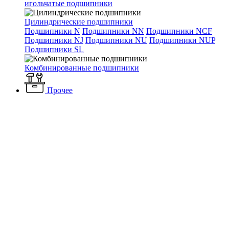
игольчатые подшипники
Цилиндрические подшипники
Подшипники N
Подшипники NN
Подшипники NCF
Подшипники NJ
Подшипники NU
Подшипники NUP
Подшипники SL
Комбинированные подшипники
Прочее
Каталог
Отопление и водоснабжение
Обогреватели
Электрические инфракрасные обогреватели
Инфракрасный
нагреватель HALL 3000 Master электрический
Инфракрасный нагреватель
HALL 3000 Master
электрический