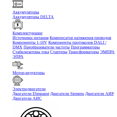
Аккумуляторы
Аккумуляторы DELTA
Комплектующие
Источники питания
Компенсатор натяжения проводов
Компоненты 1-10V
Компоненты протоколов DALI /
DMX
Преобразователи частоты
Программаторы
Стабилизаторы тока
Стартеры
Трансформаторы
ЭМПРА
ЭПРА
Мотор-редукторы
Электродвигатели
Двигатели Ebmpapst
Двигатели Siemens
Двигатели АИР
Двигатели АИС