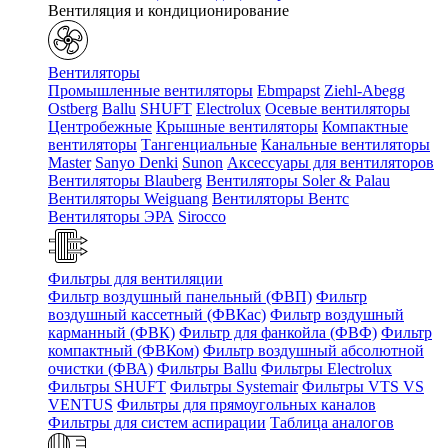
Вентиляция и кондиционирование
Вентиляторы
Промышленные вентиляторы
Ebmpapst
Ziehl-Abegg
Ostberg
Ballu
SHUFT
Electrolux
Осевые вентиляторы
Центробежные
Крышные вентиляторы
Компактные
вентиляторы
Тангенциальные
Канальные вентиляторы
Master
Sanyo Denki
Sunon
Аксессуары для вентиляторов
Вентиляторы Blauberg
Вентиляторы Soler & Palau
Вентиляторы Weiguang
Вентиляторы Вентс
Вентиляторы ЭРА
Sirocco
Фильтры для вентиляции
Фильтр воздушный панельный (ФВП)
Фильтр
воздушный кассетный (ФВКас)
Фильтр воздушный
карманный (ФВК)
Фильтр для фанкойла (ФВФ)
Фильтр
компактный (ФВКом)
Фильтр воздушный абсолютной
очистки (ФВА)
Фильтры Ballu
Фильтры Electrolux
Фильтры SHUFT
Фильтры Systemair
Фильтры VTS VS
VENTUS
Фильтры для прямоугольных каналов
Фильтры для систем аспирации
Таблица аналогов