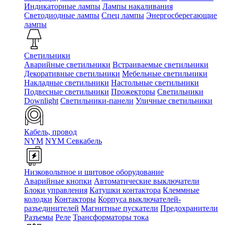
Индикаторные лампы
Лампы накаливания
Светодиодные лампы
Спец лампы
Энергосберегающие
лампы
Светильники
Аварийные светильники
Встраиваемые светильники
Декоративные светильники
Мебельные светильники
Накладные светильники
Настольные светильники
Подвесные светильники
Прожекторы
Светильники
Downlight
Светильники-панели
Уличные светильники
Кабель, провод
NYM
NYM Севкабель
Низковольтное и щитовое оборудование
Аварийные кнопки
Автоматические выключатели
Блоки управления
Катушки контактора
Клеммные
колодки
Контакторы
Корпуса выключателей-
разъединителей
Магнитные пускатели
Предохранители
Разъемы
Реле
Трансформаторы тока