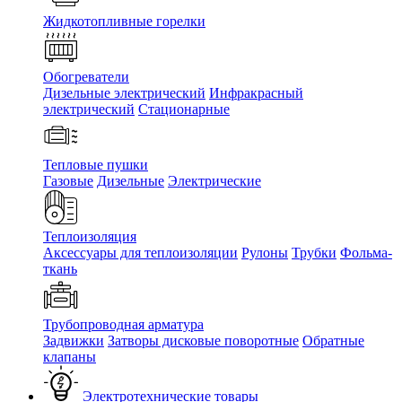
Жидкотопливные горелки
Обогреватели
Дизельные электрический
Инфракрасный
электрический
Стационарные
Тепловые пушки
Газовые
Дизельные
Электрические
Теплоизоляция
Аксессуары для теплоизоляции
Рулоны
Трубки
Фольма-
ткань
Трубопроводная арматура
Задвижки
Затворы дисковые поворотные
Обратные
клапаны
Электротехнические товары