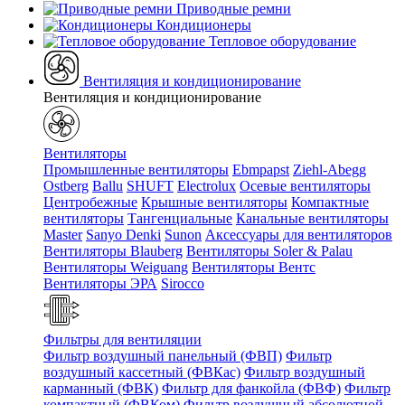
Приводные ремни
Кондиционеры
Тепловое оборудование
Вентиляция и кондиционирование
Вентиляция и кондиционирование
Вентиляторы
Промышленные вентиляторы
Ebmpapst
Ziehl-Abegg
Ostberg
Ballu
SHUFT
Electrolux
Осевые вентиляторы
Центробежные
Крышные вентиляторы
Компактные
вентиляторы
Тангенциальные
Канальные вентиляторы
Master
Sanyo Denki
Sunon
Аксессуары для вентиляторов
Вентиляторы Blauberg
Вентиляторы Soler & Palau
Вентиляторы Weiguang
Вентиляторы Вентс
Вентиляторы ЭРА
Sirocco
Фильтры для вентиляции
Фильтр воздушный панельный (ФВП)
Фильтр
воздушный кассетный (ФВКас)
Фильтр воздушный
карманный (ФВК)
Фильтр для фанкойла (ФВФ)
Фильтр
компактный (ФВКом)
Фильтр воздушный абсолютной