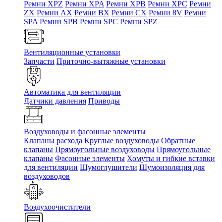
Ремни XPZ
Ремни XPA
Ремни XPB
Ремни XPC
Ремни
ZX
Ремни AX
Ремни BX
Ремни CX
Ремни 8V
Ремни
SPA
Ремни SPB
Ремни SPC
Ремни SPZ
Вентиляционные установки
Запчасти
Приточно-вытяжные установки
Автоматика для вентиляции
Датчики давления
Приводы
Воздуховоды и фасонные элементы
Клапаны расхода
Круглые воздуховоды
Обратные
клапаны
Прямоугольные воздуховоды
Прямоугольные
клапаны
Фасонные элементы
Хомуты и гибкие вставки
для вентиляции
Шумоглушители
Шумоизоляция для
воздуховодов
Воздухоочистители