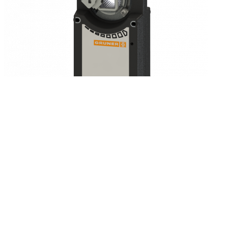
Электропривод Gruner 361-230-20-S2 с возвратной пружиной
Подробнее