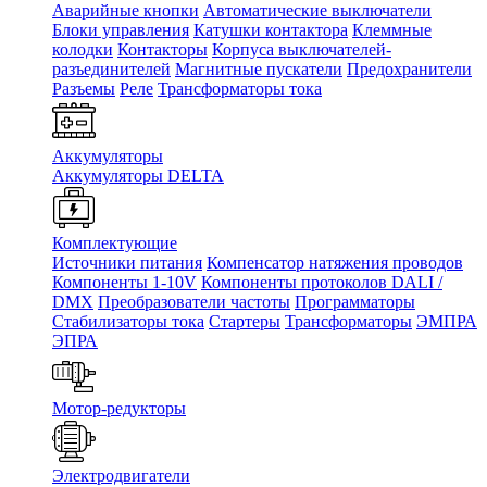
Аварийные кнопки
Автоматические выключатели
Блоки управления
Катушки контактора
Клеммные
колодки
Контакторы
Корпуса выключателей-
разъединителей
Магнитные пускатели
Предохранители
Разъемы
Реле
Трансформаторы тока
Аккумуляторы
Аккумуляторы DELTA
Комплектующие
Источники питания
Компенсатор натяжения проводов
Компоненты 1-10V
Компоненты протоколов DALI /
DMX
Преобразователи частоты
Программаторы
Стабилизаторы тока
Стартеры
Трансформаторы
ЭМПРА
ЭПРА
Мотор-редукторы
Электродвигатели