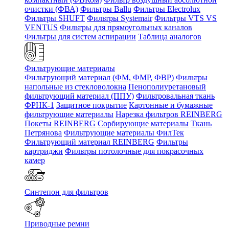
очистки (ФВА)
Фильтры Ballu
Фильтры Electrolux
Фильтры SHUFT
Фильтры Systemair
Фильтры VTS VS
VENTUS
Фильтры для прямоугольных каналов
Фильтры для систем аспирации
Таблица аналогов
Фильтрующие материалы
Фильтрующий материал (ФМ, ФМР, ФВР)
Фильтры
напольные из стекловолокна
Пенополиуретановый
фильтрующий материал (ППУ)
Фильтровальная ткань
ФРНК-1
Защитное покрытие
Картонные и бумажные
фильтрующие материалы
Нарезка фильтров REINBERG
Покеты REINBERG
Сорбирующие материалы
Ткань
Петрянова
Фильтрующие материалы ФилТек
Фильтрующий материал REINBERG
Фильтры
картриджи
Фильтры потолочные для покрасочных
камер
Синтепон для фильтров
Приводные ремни