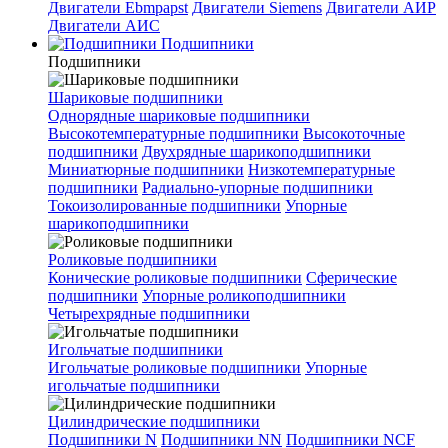
Двигатели Ebmpapst
Двигатели Siemens
Двигатели АИР
Двигатели АИС
Подшипники
Подшипники
Шариковые подшипники
Однорядные шариковые подшипники
Высокотемпературные подшипники
Высокоточные
подшипники
Двухрядные шарикоподшипники
Миниатюрные подшипники
Низкотемпературные
подшипники
Радиально-упорные подшипники
Токоизолированные подшипники
Упорные
шарикоподшипники
Роликовые подшипники
Конические роликовые подшипники
Сферические
подшипники
Упорные роликоподшипники
Четырехрядные подшипники
Игольчатые подшипники
Игольчатые роликовые подшипники
Упорные
игольчатые подшипники
Цилиндрические подшипники
Подшипники N
Подшипники NN
Подшипники NCF