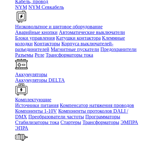
Кабель, провод
NYM
NYM Севкабель
Низковольтное и щитовое оборудование
Аварийные кнопки
Автоматические выключатели
Блоки управления
Катушки контактора
Клеммные
колодки
Контакторы
Корпуса выключателей-
разъединителей
Магнитные пускатели
Предохранители
Разъемы
Реле
Трансформаторы тока
Аккумуляторы
Аккумуляторы DELTA
Комплектующие
Источники питания
Компенсатор натяжения проводов
Компоненты 1-10V
Компоненты протоколов DALI /
DMX
Преобразователи частоты
Программаторы
Стабилизаторы тока
Стартеры
Трансформаторы
ЭМПРА
ЭПРА