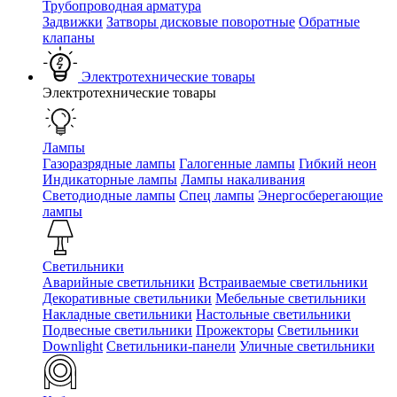
Трубопроводная арматура
Задвижки
Затворы дисковые поворотные
Обратные
клапаны
Электротехнические товары
Электротехнические товары
Лампы
Газоразрядные лампы
Галогенные лампы
Гибкий неон
Индикаторные лампы
Лампы накаливания
Светодиодные лампы
Спец лампы
Энергосберегающие
лампы
Светильники
Аварийные светильники
Встраиваемые светильники
Декоративные светильники
Мебельные светильники
Накладные светильники
Настольные светильники
Подвесные светильники
Прожекторы
Светильники
Downlight
Светильники-панели
Уличные светильники