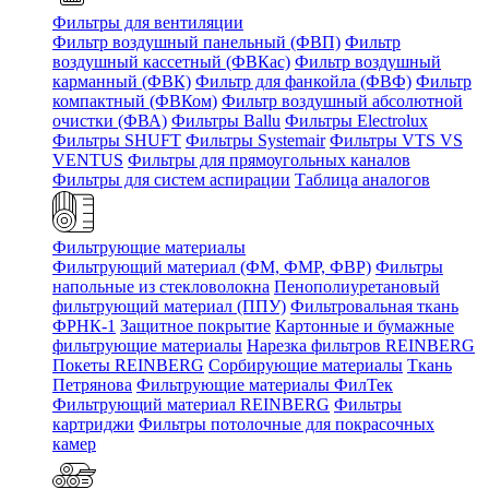
Фильтры для вентиляции
Фильтр воздушный панельный (ФВП)
Фильтр
воздушный кассетный (ФВКас)
Фильтр воздушный
карманный (ФВК)
Фильтр для фанкойла (ФВФ)
Фильтр
компактный (ФВКом)
Фильтр воздушный абсолютной
очистки (ФВА)
Фильтры Ballu
Фильтры Electrolux
Фильтры SHUFT
Фильтры Systemair
Фильтры VTS VS
VENTUS
Фильтры для прямоугольных каналов
Фильтры для систем аспирации
Таблица аналогов
Фильтрующие материалы
Фильтрующий материал (ФМ, ФМР, ФВР)
Фильтры
напольные из стекловолокна
Пенополиуретановый
фильтрующий материал (ППУ)
Фильтровальная ткань
ФРНК-1
Защитное покрытие
Картонные и бумажные
фильтрующие материалы
Нарезка фильтров REINBERG
Покеты REINBERG
Сорбирующие материалы
Ткань
Петрянова
Фильтрующие материалы ФилТек
Фильтрующий материал REINBERG
Фильтры
картриджи
Фильтры потолочные для покрасочных
камер