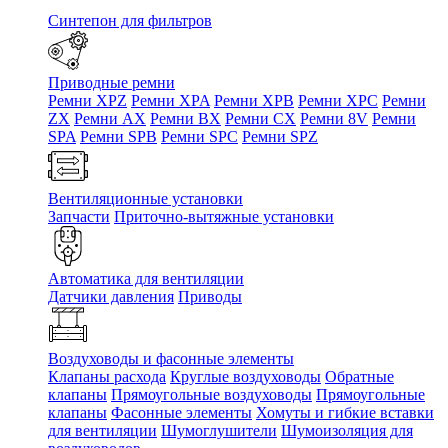
Синтепон для фильтров
Приводные ремни
Ремни XPZ
Ремни XPA
Ремни XPB
Ремни XPC
Ремни
ZX
Ремни AX
Ремни BX
Ремни CX
Ремни 8V
Ремни
SPA
Ремни SPB
Ремни SPC
Ремни SPZ
Вентиляционные установки
Запчасти
Приточно-вытяжные установки
Автоматика для вентиляции
Датчики давления
Приводы
Воздуховоды и фасонные элементы
Клапаны расхода
Круглые воздуховоды
Обратные
клапаны
Прямоугольные воздуховоды
Прямоугольные
клапаны
Фасонные элементы
Хомуты и гибкие вставки
для вентиляции
Шумоглушители
Шумоизоляция для