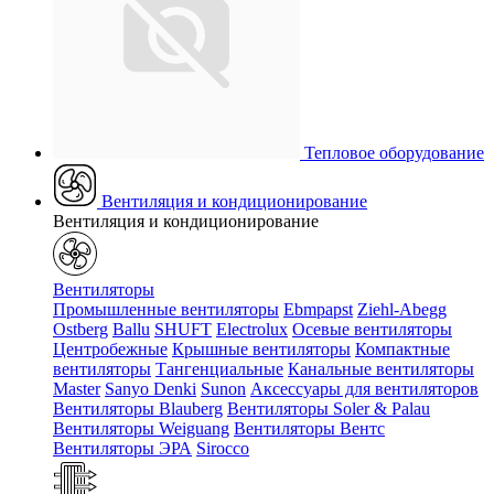
Тепловое оборудование
Вентиляция и кондиционирование
Вентиляция и кондиционирование
Вентиляторы
Промышленные вентиляторы
Ebmpapst
Ziehl-Abegg
Ostberg
Ballu
SHUFT
Electrolux
Осевые вентиляторы
Центробежные
Крышные вентиляторы
Компактные
вентиляторы
Тангенциальные
Канальные вентиляторы
Master
Sanyo Denki
Sunon
Аксессуары для вентиляторов
Вентиляторы Blauberg
Вентиляторы Soler & Palau
Вентиляторы Weiguang
Вентиляторы Вентс
Вентиляторы ЭРА
Sirocco