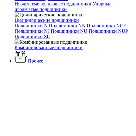
Игольчатые роликовые подшипники
Упорные
игольчатые подшипники
Цилиндрические подшипники
Подшипники N
Подшипники NN
Подшипники NCF
Подшипники NJ
Подшипники NU
Подшипники NUP
Подшипники SL
Комбинированные подшипники
Прочее
Бренды
NKE
NKE
NKE — австрийский производитель подшипников премиум-
класса, основан в 1996 выходцами из Steyr Wälzlager; с 2018
года входит в Fersa Group. Номенклатура: шариковые,
цилиндрические, конические, сферические и игольчатые
серии, а также корпусные узлы; есть специализированные