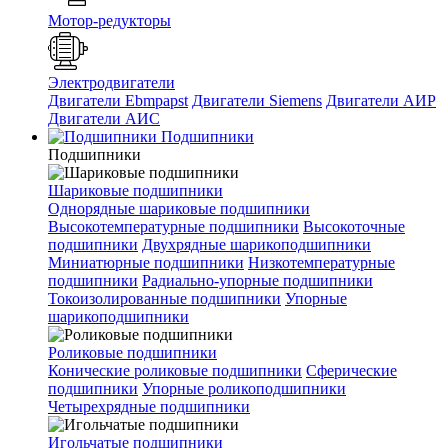
Мотор-редукторы
Электродвигатели
Двигатели Ebmpapst
Двигатели Siemens
Двигатели АИР
Двигатели АИС
Подшипники
Подшипники
Шариковые подшипники
Однорядные шариковые подшипники
Высокотемпературные подшипники
Высокоточные
подшипники
Двухрядные шарикоподшипники
Миниатюрные подшипники
Низкотемпературные
подшипники
Радиально-упорные подшипники
Токоизолированные подшипники
Упорные
шарикоподшипники
Роликовые подшипники
Конические роликовые подшипники
Сферические
подшипники
Упорные роликоподшипники
Четырехрядные подшипники
Игольчатые подшипники