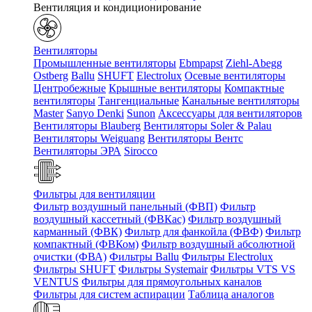
Вентиляция и кондиционирование
Вентиляторы
Промышленные вентиляторы
Ebmpapst
Ziehl-Abegg
Ostberg
Ballu
SHUFT
Electrolux
Осевые вентиляторы
Центробежные
Крышные вентиляторы
Компактные
вентиляторы
Тангенциальные
Канальные вентиляторы
Master
Sanyo Denki
Sunon
Аксессуары для вентиляторов
Вентиляторы Blauberg
Вентиляторы Soler & Palau
Вентиляторы Weiguang
Вентиляторы Вентс
Вентиляторы ЭРА
Sirocco
Фильтры для вентиляции
Фильтр воздушный панельный (ФВП)
Фильтр
воздушный кассетный (ФВКас)
Фильтр воздушный
карманный (ФВК)
Фильтр для фанкойла (ФВФ)
Фильтр
компактный (ФВКом)
Фильтр воздушный абсолютной
очистки (ФВА)
Фильтры Ballu
Фильтры Electrolux
Фильтры SHUFT
Фильтры Systemair
Фильтры VTS VS
VENTUS
Фильтры для прямоугольных каналов
Фильтры для систем аспирации
Таблица аналогов