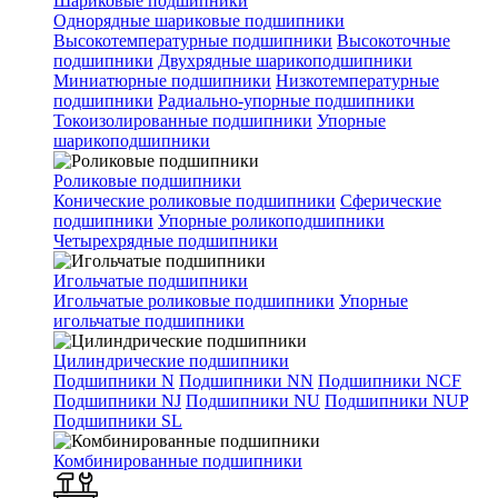
Шариковые подшипники
Однорядные шариковые подшипники
Высокотемпературные подшипники
Высокоточные
подшипники
Двухрядные шарикоподшипники
Миниатюрные подшипники
Низкотемпературные
подшипники
Радиально-упорные подшипники
Токоизолированные подшипники
Упорные
шарикоподшипники
Роликовые подшипники
Конические роликовые подшипники
Сферические
подшипники
Упорные роликоподшипники
Четырехрядные подшипники
Игольчатые подшипники
Игольчатые роликовые подшипники
Упорные
игольчатые подшипники
Цилиндрические подшипники
Подшипники N
Подшипники NN
Подшипники NCF
Подшипники NJ
Подшипники NU
Подшипники NUP
Подшипники SL
Комбинированные подшипники