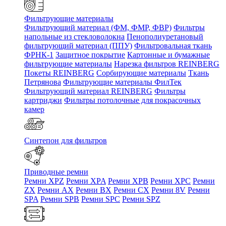
Фильтрующие материалы
Фильтрующий материал (ФМ, ФМР, ФВР)
Фильтры
напольные из стекловолокна
Пенополиуретановый
фильтрующий материал (ППУ)
Фильтровальная ткань
ФРНК-1
Защитное покрытие
Картонные и бумажные
фильтрующие материалы
Нарезка фильтров REINBERG
Покеты REINBERG
Сорбирующие материалы
Ткань
Петрянова
Фильтрующие материалы ФилТек
Фильтрующий материал REINBERG
Фильтры
картриджи
Фильтры потолочные для покрасочных
камер
Синтепон для фильтров
Приводные ремни
Ремни XPZ
Ремни XPA
Ремни XPB
Ремни XPC
Ремни
ZX
Ремни AX
Ремни BX
Ремни CX
Ремни 8V
Ремни
SPA
Ремни SPB
Ремни SPC
Ремни SPZ