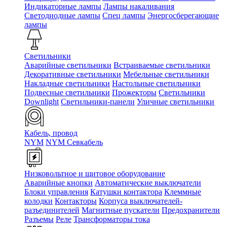
Индикаторные лампы
Лампы накаливания
Светодиодные лампы
Спец лампы
Энергосберегающие
лампы
Светильники
Аварийные светильники
Встраиваемые светильники
Декоративные светильники
Мебельные светильники
Накладные светильники
Настольные светильники
Подвесные светильники
Прожекторы
Светильники
Downlight
Светильники-панели
Уличные светильники
Кабель, провод
NYM
NYM Севкабель
Низковольтное и щитовое оборудование
Аварийные кнопки
Автоматические выключатели
Блоки управления
Катушки контактора
Клеммные
колодки
Контакторы
Корпуса выключателей-
разъединителей
Магнитные пускатели
Предохранители
Разъемы
Реле
Трансформаторы тока