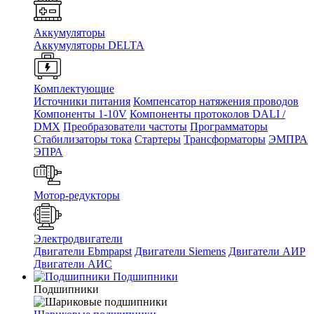
Аккумуляторы
Аккумуляторы DELTA
Комплектующие
Источники питания
Компенсатор натяжения проводов
Компоненты 1-10V
Компоненты протоколов DALI /
DMX
Преобразователи частоты
Программаторы
Стабилизаторы тока
Стартеры
Трансформаторы
ЭМПРА
ЭПРА
Мотор-редукторы
Электродвигатели
Двигатели Ebmpapst
Двигатели Siemens
Двигатели АИР
Двигатели АИС
Подшипники
Подшипники