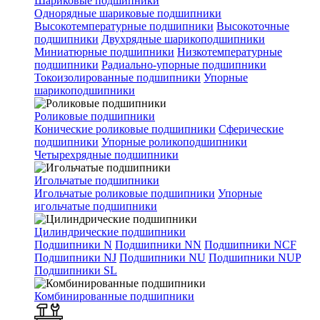
Шариковые подшипники
Однорядные шариковые подшипники
Высокотемпературные подшипники
Высокоточные
подшипники
Двухрядные шарикоподшипники
Миниатюрные подшипники
Низкотемпературные
подшипники
Радиально-упорные подшипники
Токоизолированные подшипники
Упорные
шарикоподшипники
Роликовые подшипники
Конические роликовые подшипники
Сферические
подшипники
Упорные роликоподшипники
Четырехрядные подшипники
Игольчатые подшипники
Игольчатые роликовые подшипники
Упорные
игольчатые подшипники
Цилиндрические подшипники
Подшипники N
Подшипники NN
Подшипники NCF
Подшипники NJ
Подшипники NU
Подшипники NUP
Подшипники SL
Комбинированные подшипники