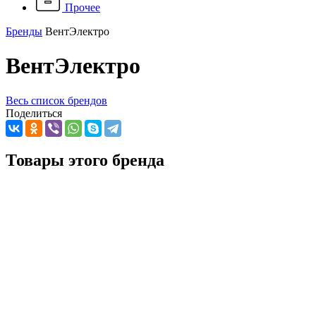
Прочее
Бренды
ВентЭлектро
ВентЭлектро
Весь список брендов
Поделиться
Товары этого бренда
Фильтр для фанкойла ФВФ-1 670-490-5 G2 (Фильтрующий
материал - полиэстер)
Подробнее