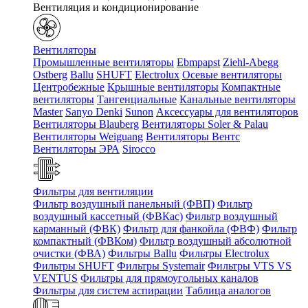
Вентиляция и кондиционирование
Вентиляторы
Промышленные вентиляторы
Ebmpapst
Ziehl-Abegg
Ostberg
Ballu
SHUFT
Electrolux
Осевые вентиляторы
Центробежные
Крышные вентиляторы
Компактные
вентиляторы
Тангенциальные
Канальные вентиляторы
Master
Sanyo Denki
Sunon
Аксессуары для вентиляторов
Вентиляторы Blauberg
Вентиляторы Soler & Palau
Вентиляторы Weiguang
Вентиляторы Вентс
Вентиляторы ЭРА
Sirocco
Фильтры для вентиляции
Фильтр воздушный панельный (ФВП)
Фильтр
воздушный кассетный (ФВКас)
Фильтр воздушный
карманный (ФВК)
Фильтр для фанкойла (ФВФ)
Фильтр
компактный (ФВКом)
Фильтр воздушный абсолютной
очистки (ФВА)
Фильтры Ballu
Фильтры Electrolux
Фильтры SHUFT
Фильтры Systemair
Фильтры VTS VS
VENTUS
Фильтры для прямоугольных каналов
Фильтры для систем аспирации
Таблица аналогов