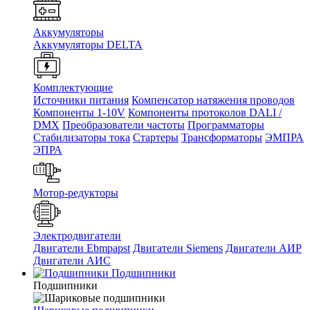
Аккумуляторы
Аккумуляторы DELTA
Комплектующие
Источники питания
Компенсатор натяжения проводов
Компоненты 1-10V
Компоненты протоколов DALI /
DMX
Преобразователи частоты
Программаторы
Стабилизаторы тока
Стартеры
Трансформаторы
ЭМПРА
ЭПРА
Мотор-редукторы
Электродвигатели
Двигатели Ebmpapst
Двигатели Siemens
Двигатели АИР
Двигатели АИС
Подшипники
Подшипники