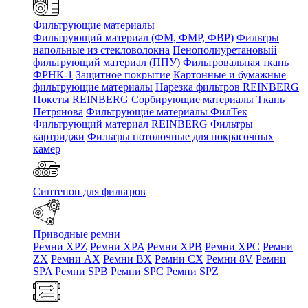
Фильтрующие материалы
Фильтрующий материал (ФМ, ФМР, ФВР)
Фильтры
напольные из стекловолокна
Пенополиуретановый
фильтрующий материал (ППУ)
Фильтровальная ткань
ФРНК-1
Защитное покрытие
Картонные и бумажные
фильтрующие материалы
Нарезка фильтров REINBERG
Покеты REINBERG
Сорбирующие материалы
Ткань
Петрянова
Фильтрующие материалы ФилТек
Фильтрующий материал REINBERG
Фильтры
картриджи
Фильтры потолочные для покрасочных
камер
Синтепон для фильтров
Приводные ремни
Ремни XPZ
Ремни XPA
Ремни XPB
Ремни XPC
Ремни
ZX
Ремни AX
Ремни BX
Ремни CX
Ремни 8V
Ремни
SPA
Ремни SPB
Ремни SPC
Ремни SPZ