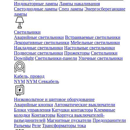
Индикаторные лампы
Лампы накаливания
Светодиодные лампы
Спец лампы
Энергосберегающие
лампы
Светильники
Аварийные светильники
Встраиваемые светильники
Декоративные светильники
Мебельные светильники
Накладные светильники
Настольные светильники
Подвесные светильники
Прожекторы
Светильники
Downlight
Светильники-панели
Уличные светильники
Кабель, провод
NYM
NYM Севкабель
Низковольтное и щитовое оборудование
Аварийные кнопки
Автоматические выключатели
Блоки управления
Катушки контактора
Клеммные
колодки
Контакторы
Корпуса выключателей-
разъединителей
Магнитные пускатели
Предохранители
Разъемы
Реле
Трансформаторы тока