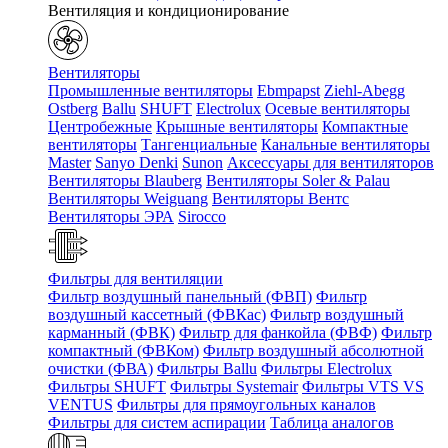
Вентиляция и кондиционирование
Вентиляторы
Промышленные вентиляторы
Ebmpapst
Ziehl-Abegg
Ostberg
Ballu
SHUFT
Electrolux
Осевые вентиляторы
Центробежные
Крышные вентиляторы
Компактные
вентиляторы
Тангенциальные
Канальные вентиляторы
Master
Sanyo Denki
Sunon
Аксессуары для вентиляторов
Вентиляторы Blauberg
Вентиляторы Soler & Palau
Вентиляторы Weiguang
Вентиляторы Вентс
Вентиляторы ЭРА
Sirocco
Фильтры для вентиляции
Фильтр воздушный панельный (ФВП)
Фильтр
воздушный кассетный (ФВКас)
Фильтр воздушный
карманный (ФВК)
Фильтр для фанкойла (ФВФ)
Фильтр
компактный (ФВКом)
Фильтр воздушный абсолютной
очистки (ФВА)
Фильтры Ballu
Фильтры Electrolux
Фильтры SHUFT
Фильтры Systemair
Фильтры VTS VS
VENTUS
Фильтры для прямоугольных каналов
Фильтры для систем аспирации
Таблица аналогов