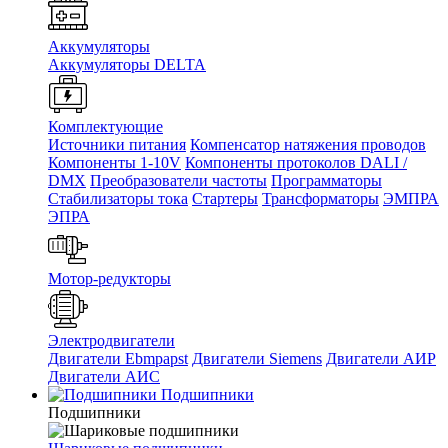
Аккумуляторы
Аккумуляторы DELTA
Комплектующие
Источники питания
Компенсатор натяжения проводов
Компоненты 1-10V
Компоненты протоколов DALI /
DMX
Преобразователи частоты
Программаторы
Стабилизаторы тока
Стартеры
Трансформаторы
ЭМПРА
ЭПРА
Мотор-редукторы
Электродвигатели
Двигатели Ebmpapst
Двигатели Siemens
Двигатели АИР
Двигатели АИС
Подшипники
Подшипники