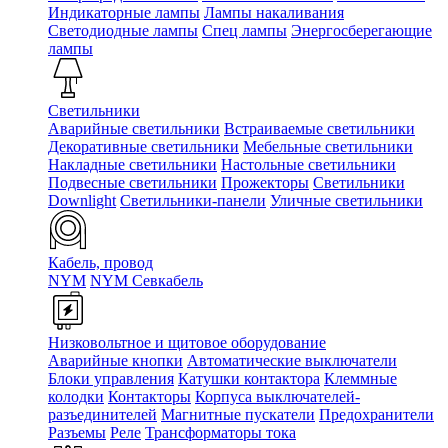
Индикаторные лампы
Лампы накаливания
Светодиодные лампы
Спец лампы
Энергосберегающие
лампы
Светильники
Аварийные светильники
Встраиваемые светильники
Декоративные светильники
Мебельные светильники
Накладные светильники
Настольные светильники
Подвесные светильники
Прожекторы
Светильники
Downlight
Светильники-панели
Уличные светильники
Кабель, провод
NYM
NYM Севкабель
Низковольтное и щитовое оборудование
Аварийные кнопки
Автоматические выключатели
Блоки управления
Катушки контактора
Клеммные
колодки
Контакторы
Корпуса выключателей-
разъединителей
Магнитные пускатели
Предохранители
Разъемы
Реле
Трансформаторы тока