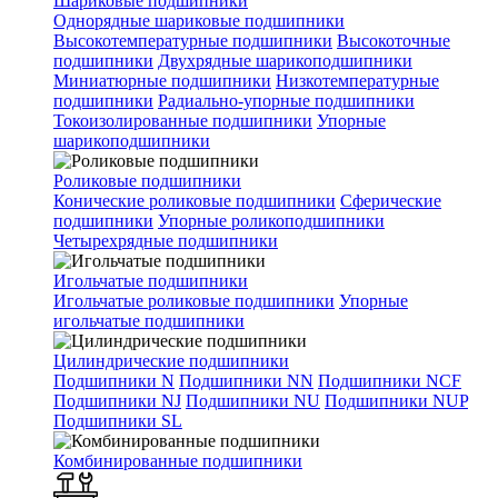
Шариковые подшипники
Однорядные шариковые подшипники
Высокотемпературные подшипники
Высокоточные
подшипники
Двухрядные шарикоподшипники
Миниатюрные подшипники
Низкотемпературные
подшипники
Радиально-упорные подшипники
Токоизолированные подшипники
Упорные
шарикоподшипники
Роликовые подшипники
Конические роликовые подшипники
Сферические
подшипники
Упорные роликоподшипники
Четырехрядные подшипники
Игольчатые подшипники
Игольчатые роликовые подшипники
Упорные
игольчатые подшипники
Цилиндрические подшипники
Подшипники N
Подшипники NN
Подшипники NCF
Подшипники NJ
Подшипники NU
Подшипники NUP
Подшипники SL
Комбинированные подшипники