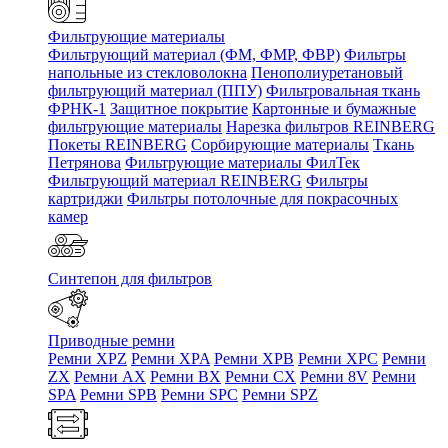
Фильтрующие материалы
Фильтрующий материал (ФМ, ФМР, ФВР)
Фильтры
напольные из стекловолокна
Пенополиуретановый
фильтрующий материал (ППУ)
Фильтровальная ткань
ФРНК-1
Защитное покрытие
Картонные и бумажные
фильтрующие материалы
Нарезка фильтров REINBERG
Покеты REINBERG
Сорбирующие материалы
Ткань
Петрянова
Фильтрующие материалы ФилТек
Фильтрующий материал REINBERG
Фильтры
картриджи
Фильтры потолочные для покрасочных
камер
Синтепон для фильтров
Приводные ремни
Ремни XPZ
Ремни XPA
Ремни XPB
Ремни XPC
Ремни
ZX
Ремни AX
Ремни BX
Ремни CX
Ремни 8V
Ремни
SPA
Ремни SPB
Ремни SPC
Ремни SPZ