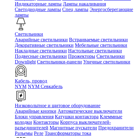
Индикаторные лампы
Лампы накаливания
Светодиодные лампы
Спец лампы
Энергосберегающие
лампы
Светильники
Аварийные светильники
Встраиваемые светильники
Декоративные светильники
Мебельные светильники
Накладные светильники
Настольные светильники
Подвесные светильники
Прожекторы
Светильники
Downlight
Светильники-панели
Уличные светильники
Кабель, провод
NYM
NYM Севкабель
Низковольтное и щитовое оборудование
Аварийные кнопки
Автоматические выключатели
Блоки управления
Катушки контактора
Клеммные
колодки
Контакторы
Корпуса выключателей-
разъединителей
Магнитные пускатели
Предохранители
Разъемы
Реле
Трансформаторы тока