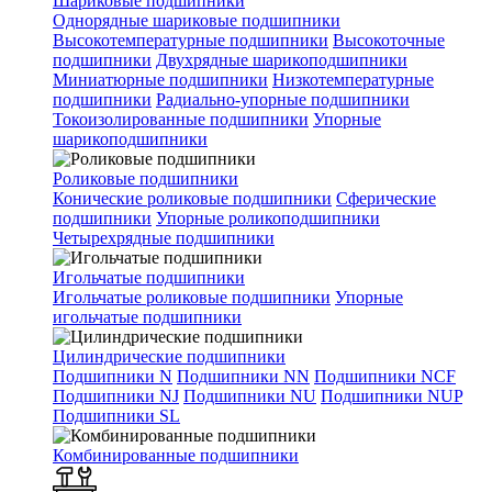
Шариковые подшипники
Однорядные шариковые подшипники
Высокотемпературные подшипники
Высокоточные
подшипники
Двухрядные шарикоподшипники
Миниатюрные подшипники
Низкотемпературные
подшипники
Радиально-упорные подшипники
Токоизолированные подшипники
Упорные
шарикоподшипники
Роликовые подшипники
Конические роликовые подшипники
Сферические
подшипники
Упорные роликоподшипники
Четырехрядные подшипники
Игольчатые подшипники
Игольчатые роликовые подшипники
Упорные
игольчатые подшипники
Цилиндрические подшипники
Подшипники N
Подшипники NN
Подшипники NCF
Подшипники NJ
Подшипники NU
Подшипники NUP
Подшипники SL
Комбинированные подшипники