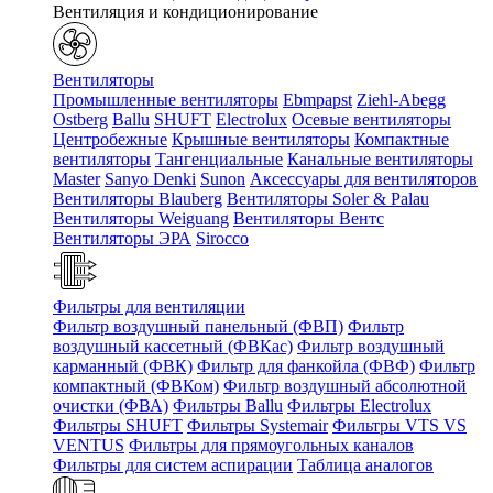
Вентиляция и кондиционирование
Вентиляторы
Промышленные вентиляторы
Ebmpapst
Ziehl-Abegg
Ostberg
Ballu
SHUFT
Electrolux
Осевые вентиляторы
Центробежные
Крышные вентиляторы
Компактные
вентиляторы
Тангенциальные
Канальные вентиляторы
Master
Sanyo Denki
Sunon
Аксессуары для вентиляторов
Вентиляторы Blauberg
Вентиляторы Soler & Palau
Вентиляторы Weiguang
Вентиляторы Вентс
Вентиляторы ЭРА
Sirocco
Фильтры для вентиляции
Фильтр воздушный панельный (ФВП)
Фильтр
воздушный кассетный (ФВКас)
Фильтр воздушный
карманный (ФВК)
Фильтр для фанкойла (ФВФ)
Фильтр
компактный (ФВКом)
Фильтр воздушный абсолютной
очистки (ФВА)
Фильтры Ballu
Фильтры Electrolux
Фильтры SHUFT
Фильтры Systemair
Фильтры VTS VS
VENTUS
Фильтры для прямоугольных каналов
Фильтры для систем аспирации
Таблица аналогов