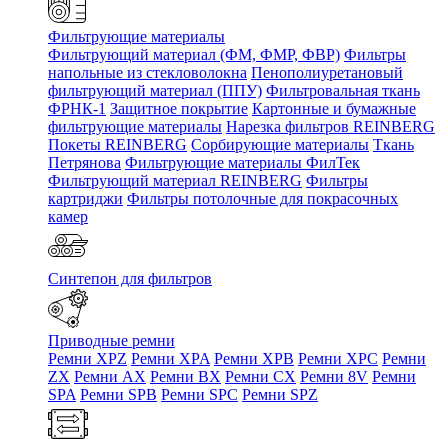
Фильтрующие материалы
Фильтрующий материал (ФМ, ФМР, ФВР)
Фильтры
напольные из стекловолокна
Пенополиуретановый
фильтрующий материал (ППУ)
Фильтровальная ткань
ФРНК-1
Защитное покрытие
Картонные и бумажные
фильтрующие материалы
Нарезка фильтров REINBERG
Покеты REINBERG
Сорбирующие материалы
Ткань
Петрянова
Фильтрующие материалы ФилТек
Фильтрующий материал REINBERG
Фильтры
картриджи
Фильтры потолочные для покрасочных
камер
Синтепон для фильтров
Приводные ремни
Ремни XPZ
Ремни XPA
Ремни XPB
Ремни XPC
Ремни
ZX
Ремни AX
Ремни BX
Ремни CX
Ремни 8V
Ремни
SPA
Ремни SPB
Ремни SPC
Ремни SPZ