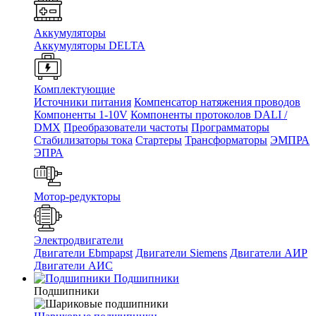
Аккумуляторы
Аккумуляторы DELTA
Комплектующие
Источники питания
Компенсатор натяжения проводов
Компоненты 1-10V
Компоненты протоколов DALI /
DMX
Преобразователи частоты
Программаторы
Стабилизаторы тока
Стартеры
Трансформаторы
ЭМПРА
ЭПРА
Мотор-редукторы
Электродвигатели
Двигатели Ebmpapst
Двигатели Siemens
Двигатели АИР
Двигатели АИС
Подшипники
Подшипники