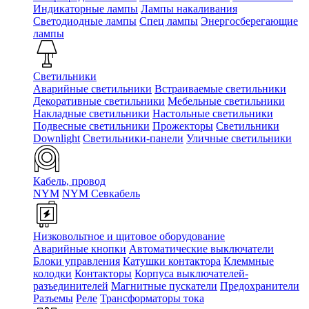
Индикаторные лампы
Лампы накаливания
Светодиодные лампы
Спец лампы
Энергосберегающие
лампы
Светильники
Аварийные светильники
Встраиваемые светильники
Декоративные светильники
Мебельные светильники
Накладные светильники
Настольные светильники
Подвесные светильники
Прожекторы
Светильники
Downlight
Светильники-панели
Уличные светильники
Кабель, провод
NYM
NYM Севкабель
Низковольтное и щитовое оборудование
Аварийные кнопки
Автоматические выключатели
Блоки управления
Катушки контактора
Клеммные
колодки
Контакторы
Корпуса выключателей-
разъединителей
Магнитные пускатели
Предохранители
Разъемы
Реле
Трансформаторы тока