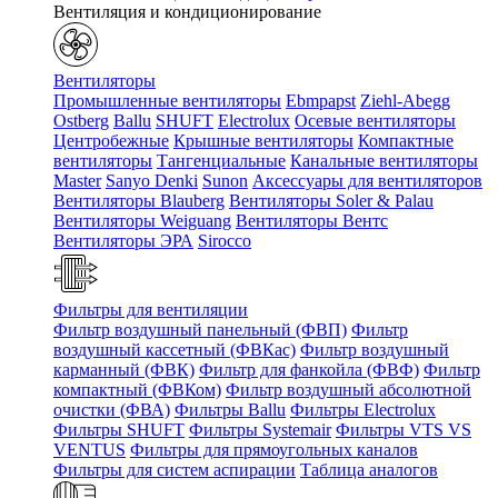
Вентиляция и кондиционирование
Вентиляторы
Промышленные вентиляторы
Ebmpapst
Ziehl-Abegg
Ostberg
Ballu
SHUFT
Electrolux
Осевые вентиляторы
Центробежные
Крышные вентиляторы
Компактные
вентиляторы
Тангенциальные
Канальные вентиляторы
Master
Sanyo Denki
Sunon
Аксессуары для вентиляторов
Вентиляторы Blauberg
Вентиляторы Soler & Palau
Вентиляторы Weiguang
Вентиляторы Вентс
Вентиляторы ЭРА
Sirocco
Фильтры для вентиляции
Фильтр воздушный панельный (ФВП)
Фильтр
воздушный кассетный (ФВКас)
Фильтр воздушный
карманный (ФВК)
Фильтр для фанкойла (ФВФ)
Фильтр
компактный (ФВКом)
Фильтр воздушный абсолютной
очистки (ФВА)
Фильтры Ballu
Фильтры Electrolux
Фильтры SHUFT
Фильтры Systemair
Фильтры VTS VS
VENTUS
Фильтры для прямоугольных каналов
Фильтры для систем аспирации
Таблица аналогов