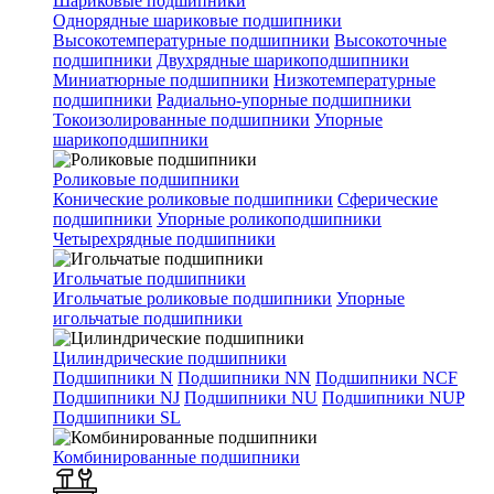
Шариковые подшипники
Однорядные шариковые подшипники
Высокотемпературные подшипники
Высокоточные
подшипники
Двухрядные шарикоподшипники
Миниатюрные подшипники
Низкотемпературные
подшипники
Радиально-упорные подшипники
Токоизолированные подшипники
Упорные
шарикоподшипники
Роликовые подшипники
Конические роликовые подшипники
Сферические
подшипники
Упорные роликоподшипники
Четырехрядные подшипники
Игольчатые подшипники
Игольчатые роликовые подшипники
Упорные
игольчатые подшипники
Цилиндрические подшипники
Подшипники N
Подшипники NN
Подшипники NCF
Подшипники NJ
Подшипники NU
Подшипники NUP
Подшипники SL
Комбинированные подшипники