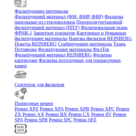
Фильтрующие материалы
Фильтрующий материал (ФМ, ФМР, ФВР)
Фильтры
напольные из стекловолокна
Пенополиуретановый
фильтрующий материал (ППУ)
Фильтровальная ткань
ФРНК-1
Защитное покрытие
Картонные и бумажные
фильтрующие материалы
Нарезка фильтров REINBERG
Покеты REINBERG
Сорбирующие материалы
Ткань
Петрянова
Фильтрующие материалы ФилТек
Фильтрующий материал REINBERG
Фильтры
картриджи
Фильтры потолочные для покрасочных
камер
Синтепон для фильтров
Приводные ремни
Ремни XPZ
Ремни XPA
Ремни XPB
Ремни XPC
Ремни
ZX
Ремни AX
Ремни BX
Ремни CX
Ремни 8V
Ремни
SPA
Ремни SPB
Ремни SPC
Ремни SPZ