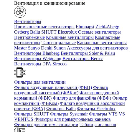
Вентиляция и кондиционирование
Вентиляторы
Промышленные вентиляторы
Ebmpapst
Ziehl-Abegg
Ostberg
Ballu
SHUFT
Electrolux
Осевые вентиляторы
Центробежные
Крышные вентиляторы
Компактные
вентиляторы
Тангенциальные
Канальные вентиляторы
Master
Sanyo Denki
Sunon
Аксессуары для вентиляторов
Вентиляторы Blauberg
Вентиляторы Soler & Palau
Вентиляторы Weiguang
Вентиляторы Вентс
Вентиляторы ЭРА
Sirocco
Фильтры для вентиляции
Фильтр воздушный панельный (ФВП)
Фильтр
воздушный кассетный (ФВКас)
Фильтр воздушный
карманный (ФВК)
Фильтр для фанкойла (ФВФ)
Фильтр
компактный (ФВКом)
Фильтр воздушный абсолютной
очистки (ФВА)
Фильтры Ballu
Фильтры Electrolux
Фильтры SHUFT
Фильтры Systemair
Фильтры VTS VS
VENTUS
Фильтры для прямоугольных каналов
Фильтры для систем аспирации
Таблица аналогов