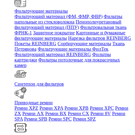
Фильтрующие материалы
Фильтрующий материал (ФМ, ФМР, ФВР)
Фильтры
напольные из стекловолокна
Пенополиуретановый
фильтрующий материал (ППУ)
Фильтровальная ткань
ФРНК-1
Защитное покрытие
Картонные и бумажные
фильтрующие материалы
Нарезка фильтров REINBERG
Покеты REINBERG
Сорбирующие материалы
Ткань
Петрянова
Фильтрующие материалы ФилТек
Фильтрующий материал REINBERG
Фильтры
картриджи
Фильтры потолочные для покрасочных
камер
Синтепон для фильтров
Приводные ремни
Ремни XPZ
Ремни XPA
Ремни XPB
Ремни XPC
Ремни
ZX
Ремни AX
Ремни BX
Ремни CX
Ремни 8V
Ремни
SPA
Ремни SPB
Ремни SPC
Ремни SPZ