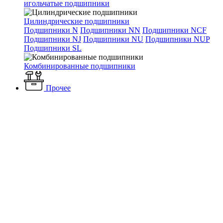
игольчатые подшипники
Цилиндрические подшипники
Подшипники N
Подшипники NN
Подшипники NCF
Подшипники NJ
Подшипники NU
Подшипники NUP
Подшипники SL
Комбинированные подшипники
Прочее
Каталог
Вентиляция и кондиционирование
Вентиляторы
Промышленные вентиляторы
Дутьевые вентиляторы /
Дымососы
Вентиляторы ВДН
Дутьевый вентилятор ВДН 19
без двигателя
Дутьевый вентилятор ВДН
19 без двигателя
Артикул:
Наличие: много