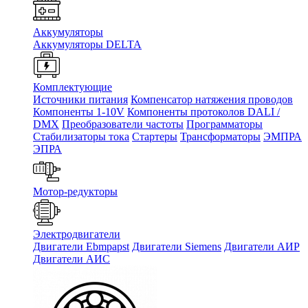
Аккумуляторы
Аккумуляторы DELTA
Комплектующие
Источники питания
Компенсатор натяжения проводов
Компоненты 1-10V
Компоненты протоколов DALI /
DMX
Преобразователи частоты
Программаторы
Стабилизаторы тока
Стартеры
Трансформаторы
ЭМПРА
ЭПРА
Мотор-редукторы
Электродвигатели
Двигатели Ebmpapst
Двигатели Siemens
Двигатели АИР
Двигатели АИС