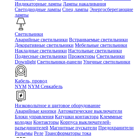
Индикаторные лампы
Лампы накаливания
Светодиодные лампы
Спец лампы
Энергосберегающие
лампы
Светильники
Аварийные светильники
Встраиваемые светильники
Декоративные светильники
Мебельные светильники
Накладные светильники
Настольные светильники
Подвесные светильники
Прожекторы
Светильники
Downlight
Светильники-панели
Уличные светильники
Кабель, провод
NYM
NYM Севкабель
Низковольтное и щитовое оборудование
Аварийные кнопки
Автоматические выключатели
Блоки управления
Катушки контактора
Клеммные
колодки
Контакторы
Корпуса выключателей-
разъединителей
Магнитные пускатели
Предохранители
Разъемы
Реле
Трансформаторы тока