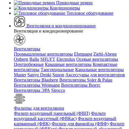
Приводные ремни
Кондиционеры
Тепловое оборудование
Вентиляция и кондиционирование
Вентиляция и кондиционирование
Вентиляторы
Промышленные вентиляторы
Ebmpapst
Ziehl-Abegg
Ostberg
Ballu
SHUFT
Electrolux
Осевые вентиляторы
Центробежные
Крышные вентиляторы
Компактные
вентиляторы
Тангенциальные
Канальные вентиляторы
Master
Sanyo Denki
Sunon
Аксессуары для вентиляторов
Вентиляторы Blauberg
Вентиляторы Soler & Palau
Вентиляторы Weiguang
Вентиляторы Вентс
Вентиляторы ЭРА
Sirocco
Фильтры для вентиляции
Фильтр воздушный панельный (ФВП)
Фильтр
воздушный кассетный (ФВКас)
Фильтр воздушный
карманный (ФВК)
Фильтр для фанкойла (ФВФ)
Фильтр
компактный (ФВКом)
Фильтр воздушный абсолютной