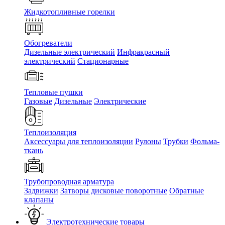
Жидкотопливные горелки
Обогреватели
Дизельные электрический
Инфракрасный
электрический
Стационарные
Тепловые пушки
Газовые
Дизельные
Электрические
Теплоизоляция
Аксессуары для теплоизоляции
Рулоны
Трубки
Фольма-
ткань
Трубопроводная арматура
Задвижки
Затворы дисковые поворотные
Обратные
клапаны
Электротехнические товары