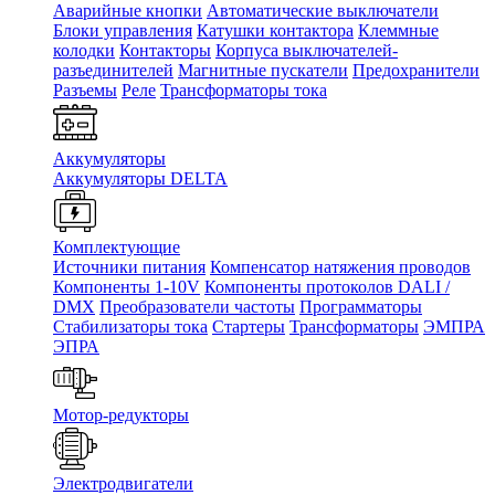
Аварийные кнопки
Автоматические выключатели
Блоки управления
Катушки контактора
Клеммные
колодки
Контакторы
Корпуса выключателей-
разъединителей
Магнитные пускатели
Предохранители
Разъемы
Реле
Трансформаторы тока
Аккумуляторы
Аккумуляторы DELTA
Комплектующие
Источники питания
Компенсатор натяжения проводов
Компоненты 1-10V
Компоненты протоколов DALI /
DMX
Преобразователи частоты
Программаторы
Стабилизаторы тока
Стартеры
Трансформаторы
ЭМПРА
ЭПРА
Мотор-редукторы
Электродвигатели