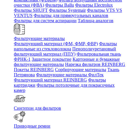
очистки (ФВА)
Фильтры Ballu
Фильтры Electrolux
Фильтры SHUFT
Фильтры Systemair
Фильтры VTS VS
VENTUS
Фильтры для прямоугольных каналов
Фильтры для систем аспирации
Таблица аналогов
Фильтрующие материалы
Фильтрующий материал (ФМ, ФМР, ФВР)
Фильтры
напольные из стекловолокна
Пенополиуретановый
фильтрующий материал (ППУ)
Фильтровальная ткань
ФРНК-1
Защитное покрытие
Картонные и бумажные
фильтрующие материалы
Нарезка фильтров REINBERG
Покеты REINBERG
Сорбирующие материалы
Ткань
Петрянова
Фильтрующие материалы ФилТек
Фильтрующий материал REINBERG
Фильтры
картриджи
Фильтры потолочные для покрасочных
камер
Синтепон для фильтров
Приводные ремни