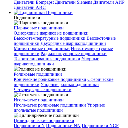
Двигатели Ebmpapst
Двигатели Siemens
Двигатели АИР
Двигатели АИС
Подшипники
Подшипники
Шариковые подшипники
Однорядные шариковые подшипники
Высокотемпературные подшипники
Высокоточные
подшипники
Двухрядные шарикоподшипники
Миниатюрные подшипники
Низкотемпературные
подшипники
Радиально-упорные подшипники
Токоизолированные подшипники
Упорные
шарикоподшипники
Роликовые подшипники
Конические роликовые подшипники
Сферические
подшипники
Упорные роликоподшипники
Четырехрядные подшипники
Игольчатые подшипники
Игольчатые роликовые подшипники
Упорные
игольчатые подшипники
Цилиндрические подшипники
Подшипники N
Подшипники NN
Подшипники NCF