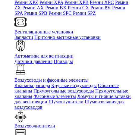
Ремни XPZ
Ремни XPA
Ремни XPB
Ремни XPC
Ремни
ZX
Ремни AX
Ремни BX
Ремни CX
Ремни 8V
Ремни
SPA
Ремни SPB
Ремни SPC
Ремни SPZ
Вентиляционные установки
Запчасти
Приточно-вытяжные установки
Автоматика для вентиляции
Датчики давления
Приводы
Воздуховоды и фасонные элементы
Клапаны расхода
Круглые воздуховоды
Обратные
клапаны
Прямоугольные воздуховоды
Прямоугольные
клапаны
Фасонные элементы
Хомуты и гибкие вставки
для вентиляции
Шумоглушители
Шумоизоляция для
воздуховодов
Воздухоочистители