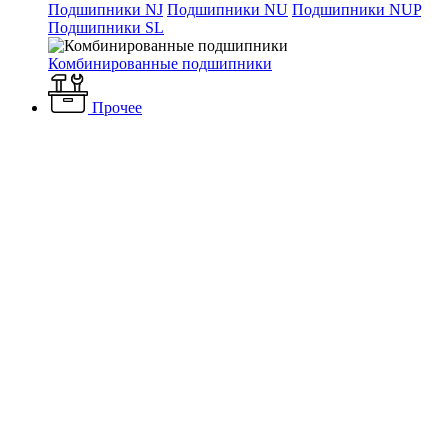
Подшипники NJ
Подшипники NU
Подшипники NUP
Подшипники SL
Комбинированные подшипники
Прочее
Каталог
Вентиляция и кондиционирование
Вентиляторы
Промышленные вентиляторы
Дутьевые вентиляторы /
Дымососы
Вентиляторы ВДН
Дутьевый вентилятор ВДН 21
без двигателя
Дутьевый вентилятор ВДН
21 без двигателя
Артикул:
Наличие: много
3 708 518 ₽
/ шт.
До конца акции осталось:
00
дн.
00
час.