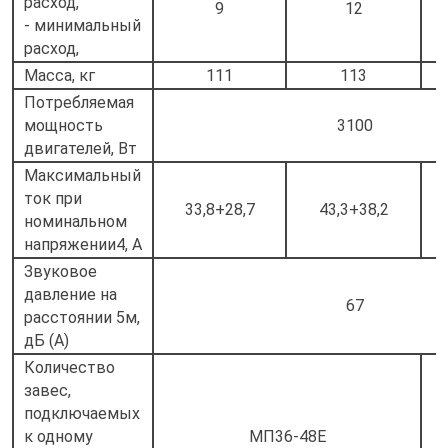
расход,
9
12
- минимальный
расход,
Масса, кг
111
113
Потребляемая
мощность
3100
двигателей, Вт
Максимальный
ток при
33,8+28,7
43,3+38,2
номинальном
напряжении4, А
Звуковое
давление на
67
расстоянии 5м,
дБ (А)
Количество
завес,
подключаемых
к одному
МП36-48Е