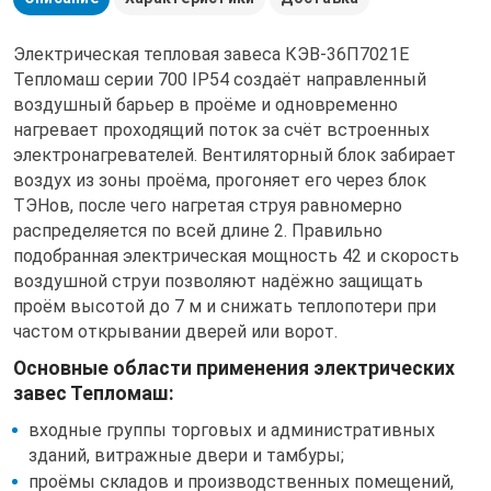
Кондиционеры
Электрическая тепловая завеса КЭВ-36П7021E
Тепломаш серии 700 IP54 создаёт направленный
Осушители воз
воздушный барьер в проёме и одновременно
нагревает проходящий поток за счёт встроенных
электронагревателей. Вентиляторный блок забирает
Охладители во
воздух из зоны проёма, прогоняет его через блок
ТЭНов, после чего нагретая струя равномерно
распределяется по всей длине 2. Правильно
Промышленные
подобранная электрическая мощность 42 и скорость
воздушной струи позволяют надёжно защищать
проём высотой до 7 м и снижать теплопотери при
Тепловое обор
частом открывании дверей или ворот.
Основные области применения электрических
завес Тепломаш:
входные группы торговых и административных
зданий, витражные двери и тамбуры;
проёмы складов и производственных помещений,