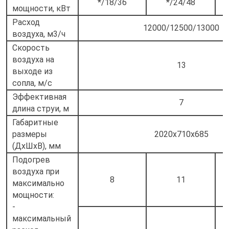
*/18/36
*/24/48
мощности, кВт
Расход
12000/12500/13000
воздуха, м3/ч
Cкорость
воздуха на
13
выходе из
сопла, м/с
Эффективная
7
длина струи, м
Габаритные
размеры
2020х710х685
(ДхШхВ), мм
Подогрев
воздуха при
8
11
максимально
мощности:
-
максимальный