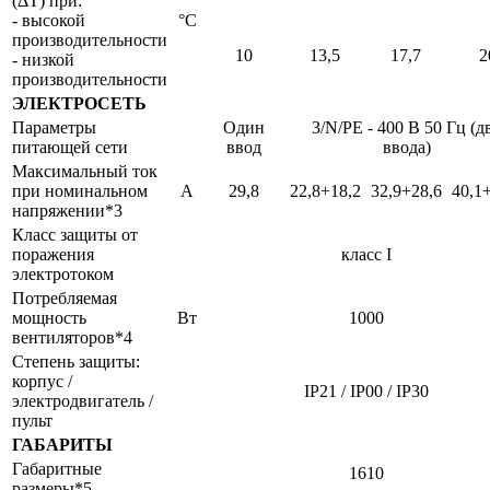
(ΔТ) при:
- высокой
°C
производительности
10
13,5
17,7
2
- низкой
производительности
ЭЛЕКТРОСЕТЬ
Параметры
Один
3/N/PE - 400 В 50 Гц (д
питающей сети
ввод
ввода)
Максимальный ток
при номинальном
А
29,8
22,8+18,2
32,9+28,6
40,1
напряжении*3
Класс защиты от
поражения
класс I
электротоком
Потребляемая
мощность
Вт
1000
вентиляторов*4
Степень защиты:
корпус /
IP21 / IР00 / IP30
электродвигатель /
пульт
ГАБАРИТЫ
Габаритные
1610
размеры*5