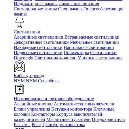
Индикаторные лампы
Лампы накаливания
Светодиодные лампы
Спец лампы
Энергосберегающие
лампы
Светильники
Аварийные светильники
Встраиваемые светильники
Декоративные светильники
Мебельные светильники
Накладные светильники
Настольные светильники
Подвесные светильники
Прожекторы
Светильники
Downlight
Светильники-панели
Уличные светильники
Кабель, провод
NYM
NYM Севкабель
Низковольтное и щитовое оборудование
Аварийные кнопки
Автоматические выключатели
Блоки управления
Катушки контактора
Клеммные
колодки
Контакторы
Корпуса выключателей-
разъединителей
Магнитные пускатели
Предохранители
Разъемы
Реле
Трансформаторы тока