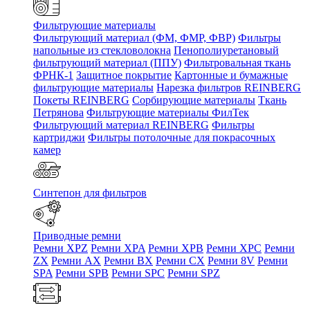
Фильтрующие материалы
Фильтрующий материал (ФМ, ФМР, ФВР)
Фильтры
напольные из стекловолокна
Пенополиуретановый
фильтрующий материал (ППУ)
Фильтровальная ткань
ФРНК-1
Защитное покрытие
Картонные и бумажные
фильтрующие материалы
Нарезка фильтров REINBERG
Покеты REINBERG
Сорбирующие материалы
Ткань
Петрянова
Фильтрующие материалы ФилТек
Фильтрующий материал REINBERG
Фильтры
картриджи
Фильтры потолочные для покрасочных
камер
Синтепон для фильтров
Приводные ремни
Ремни XPZ
Ремни XPA
Ремни XPB
Ремни XPC
Ремни
ZX
Ремни AX
Ремни BX
Ремни CX
Ремни 8V
Ремни
SPA
Ремни SPB
Ремни SPC
Ремни SPZ