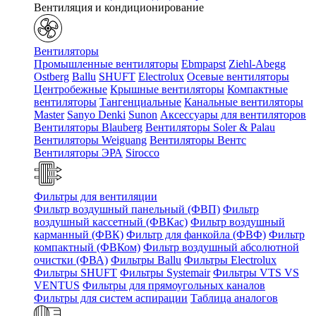
Вентиляция и кондиционирование
Вентиляторы
Промышленные вентиляторы
Ebmpapst
Ziehl-Abegg
Ostberg
Ballu
SHUFT
Electrolux
Осевые вентиляторы
Центробежные
Крышные вентиляторы
Компактные
вентиляторы
Тангенциальные
Канальные вентиляторы
Master
Sanyo Denki
Sunon
Аксессуары для вентиляторов
Вентиляторы Blauberg
Вентиляторы Soler & Palau
Вентиляторы Weiguang
Вентиляторы Вентс
Вентиляторы ЭРА
Sirocco
Фильтры для вентиляции
Фильтр воздушный панельный (ФВП)
Фильтр
воздушный кассетный (ФВКас)
Фильтр воздушный
карманный (ФВК)
Фильтр для фанкойла (ФВФ)
Фильтр
компактный (ФВКом)
Фильтр воздушный абсолютной
очистки (ФВА)
Фильтры Ballu
Фильтры Electrolux
Фильтры SHUFT
Фильтры Systemair
Фильтры VTS VS
VENTUS
Фильтры для прямоугольных каналов
Фильтры для систем аспирации
Таблица аналогов