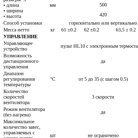
500
• длина
мм
• ширина
420
• высота
Способ установки
горизонтально или вертикально
Mecca нетто
кг
61 ±0.2
62 ±0.2
63,5 ± 0.2
УПРАВЛЕНИЕ
Управляющее
пульт HL10 с электронным термост
устройство
Возможность
дистанционного
да
управления
Диапазон
регулирования
°C
от 5 до 35 (с шагом 0.5)
температуры
Количество
скоростей
3 скорости
вентилятора
Режим вентилятора
да
(без нагрева)
Максимальное
количество завес,
управляемых с
шт
не ограничено