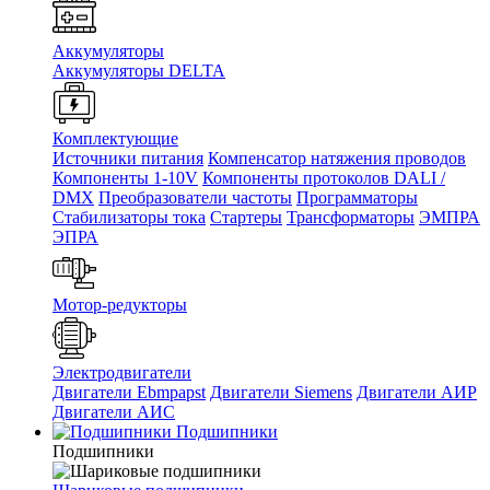
Аккумуляторы
Аккумуляторы DELTA
Комплектующие
Источники питания
Компенсатор натяжения проводов
Компоненты 1-10V
Компоненты протоколов DALI /
DMX
Преобразователи частоты
Программаторы
Стабилизаторы тока
Стартеры
Трансформаторы
ЭМПРА
ЭПРА
Мотор-редукторы
Электродвигатели
Двигатели Ebmpapst
Двигатели Siemens
Двигатели АИР
Двигатели АИС
Подшипники
Подшипники