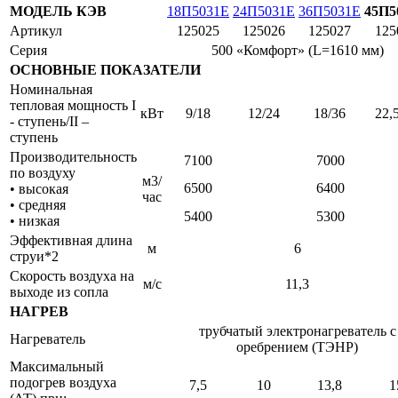
МОДЕЛЬ КЭВ
18П5031E
24П5031E
36П5031E
45П5
Артикул
125025
125026
125027
125
Серия
500 «Комфорт» (L=1610 мм)
ОСНОВНЫЕ ПОКАЗАТЕЛИ
Номинальная
тепловая мощность I
кВт
9/18
12/24
18/36
22,
- ступень/II –
ступень
Производительность
7100
7000
по воздуху
м3/
6500
6400
• высокая
час
• средняя
5400
5300
• низкая
Эффективная длина
м
6
струи*2
Скорость воздуха на
м/с
11,3
выходе из сопла
НАГРЕВ
трубчатый электронагреватель с
Нагреватель
оребрением (ТЭНР)
Максимальный
подогрев воздуха
7,5
10
13,8
1