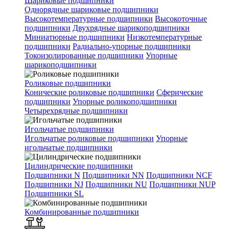
Шариковые подшипники
Однорядные шариковые подшипники
Высокотемпературные подшипники
Высокоточные
подшипники
Двухрядные шарикоподшипники
Миниатюрные подшипники
Низкотемпературные
подшипники
Радиально-упорные подшипники
Токоизолированные подшипники
Упорные
шарикоподшипники
Роликовые подшипники
Конические роликовые подшипники
Сферические
подшипники
Упорные роликоподшипники
Четырехрядные подшипники
Игольчатые подшипники
Игольчатые роликовые подшипники
Упорные
игольчатые подшипники
Цилиндрические подшипники
Подшипники N
Подшипники NN
Подшипники NCF
Подшипники NJ
Подшипники NU
Подшипники NUP
Подшипники SL
Комбинированные подшипники