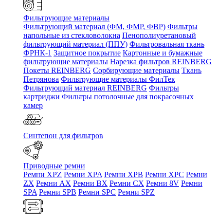
Фильтрующие материалы
Фильтрующий материал (ФМ, ФМР, ФВР)
Фильтры
напольные из стекловолокна
Пенополиуретановый
фильтрующий материал (ППУ)
Фильтровальная ткань
ФРНК-1
Защитное покрытие
Картонные и бумажные
фильтрующие материалы
Нарезка фильтров REINBERG
Покеты REINBERG
Сорбирующие материалы
Ткань
Петрянова
Фильтрующие материалы ФилТек
Фильтрующий материал REINBERG
Фильтры
картриджи
Фильтры потолочные для покрасочных
камер
Синтепон для фильтров
Приводные ремни
Ремни XPZ
Ремни XPA
Ремни XPB
Ремни XPC
Ремни
ZX
Ремни AX
Ремни BX
Ремни CX
Ремни 8V
Ремни
SPA
Ремни SPB
Ремни SPC
Ремни SPZ