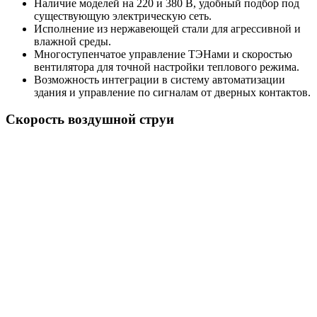
Наличие моделей на 220 и 380 В, удобный подбор под
существующую электрическую сеть.
Исполнение из нержавеющей стали для агрессивной и
влажной среды.
Многоступенчатое управление ТЭНами и скоростью
вентилятора для точной настройки теплового режима.
Возможность интеграции в систему автоматизации
здания и управление по сигналам от дверных контактов.
Скорость воздушной струи
Габаритные размеры КЭВ-48П5061E
Особенности монтажа
Электрическая тепловая завеса монтируется горизонтально
над проёмом или вертикально сбоку, при необходимости
несколько секций устанавливаются последовательно по длине