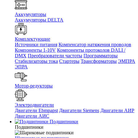
Аккумуляторы
Аккумуляторы DELTA
Комплектующие
Источники питания
Компенсатор натяжения проводов
Компоненты 1-10V
Компоненты протоколов DALI /
DMX
Преобразователи частоты
Программаторы
Стабилизаторы тока
Стартеры
Трансформаторы
ЭМПРА
ЭПРА
Мотор-редукторы
Электродвигатели
Двигатели Ebmpapst
Двигатели Siemens
Двигатели АИР
Двигатели АИС
Подшипники
Подшипники