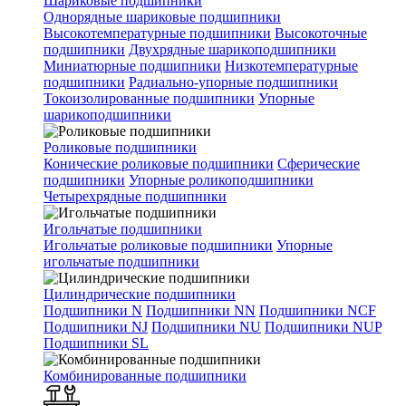
Шариковые подшипники
Однорядные шариковые подшипники
Высокотемпературные подшипники
Высокоточные
подшипники
Двухрядные шарикоподшипники
Миниатюрные подшипники
Низкотемпературные
подшипники
Радиально-упорные подшипники
Токоизолированные подшипники
Упорные
шарикоподшипники
Роликовые подшипники
Конические роликовые подшипники
Сферические
подшипники
Упорные роликоподшипники
Четырехрядные подшипники
Игольчатые подшипники
Игольчатые роликовые подшипники
Упорные
игольчатые подшипники
Цилиндрические подшипники
Подшипники N
Подшипники NN
Подшипники NCF
Подшипники NJ
Подшипники NU
Подшипники NUP
Подшипники SL
Комбинированные подшипники