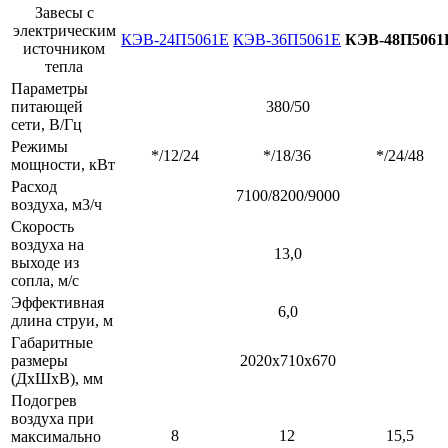
Завесы с
электрическим
КЭВ-24П5061E
КЭВ-36П5061E
КЭВ-48П5061
источником
тепла
Параметры
питающей
380/50
сети, В/Гц
Режимы
*/12/24
*/18/36
*/24/48
мощности, кВт
Расход
7100/8200/9000
воздуха, м3/ч
Скорость
воздуха на
13,0
выходе из
сопла, м/с
Эффективная
6,0
длина струи, м
Габаритные
размеры
2020х710х670
(ДхШхВ), мм
Подогрев
воздуха при
8
12
15,5
максимально