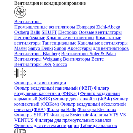
Вентиляция и кондиционирование
Вентиляторы
Промышленные вентиляторы
Ebmpapst
Ziehl-Abegg
Ostberg
Ballu
SHUFT
Electrolux
Осевые вентиляторы
Центробежные
Крышные вентиляторы
Компактные
вентиляторы
Тангенциальные
Канальные вентиляторы
Master
Sanyo Denki
Sunon
Аксессуары для вентиляторов
Вентиляторы Blauberg
Вентиляторы Soler & Palau
Вентиляторы Weiguang
Вентиляторы Вентс
Вентиляторы ЭРА
Sirocco
Фильтры для вентиляции
Фильтр воздушный панельный (ФВП)
Фильтр
воздушный кассетный (ФВКас)
Фильтр воздушный
карманный (ФВК)
Фильтр для фанкойла (ФВФ)
Фильтр
компактный (ФВКом)
Фильтр воздушный абсолютной
очистки (ФВА)
Фильтры Ballu
Фильтры Electrolux
Фильтры SHUFT
Фильтры Systemair
Фильтры VTS VS
VENTUS
Фильтры для прямоугольных каналов
Фильтры для систем аспирации
Таблица аналогов