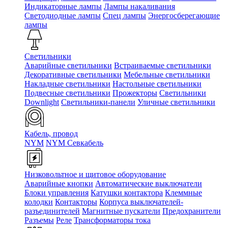
Индикаторные лампы
Лампы накаливания
Светодиодные лампы
Спец лампы
Энергосберегающие
лампы
Светильники
Аварийные светильники
Встраиваемые светильники
Декоративные светильники
Мебельные светильники
Накладные светильники
Настольные светильники
Подвесные светильники
Прожекторы
Светильники
Downlight
Светильники-панели
Уличные светильники
Кабель, провод
NYM
NYM Севкабель
Низковольтное и щитовое оборудование
Аварийные кнопки
Автоматические выключатели
Блоки управления
Катушки контактора
Клеммные
колодки
Контакторы
Корпуса выключателей-
разъединителей
Магнитные пускатели
Предохранители
Разъемы
Реле
Трансформаторы тока