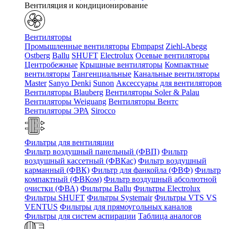
Вентиляция и кондиционирование
Вентиляторы
Промышленные вентиляторы
Ebmpapst
Ziehl-Abegg
Ostberg
Ballu
SHUFT
Electrolux
Осевые вентиляторы
Центробежные
Крышные вентиляторы
Компактные
вентиляторы
Тангенциальные
Канальные вентиляторы
Master
Sanyo Denki
Sunon
Аксессуары для вентиляторов
Вентиляторы Blauberg
Вентиляторы Soler & Palau
Вентиляторы Weiguang
Вентиляторы Вентс
Вентиляторы ЭРА
Sirocco
Фильтры для вентиляции
Фильтр воздушный панельный (ФВП)
Фильтр
воздушный кассетный (ФВКас)
Фильтр воздушный
карманный (ФВК)
Фильтр для фанкойла (ФВФ)
Фильтр
компактный (ФВКом)
Фильтр воздушный абсолютной
очистки (ФВА)
Фильтры Ballu
Фильтры Electrolux
Фильтры SHUFT
Фильтры Systemair
Фильтры VTS VS
VENTUS
Фильтры для прямоугольных каналов
Фильтры для систем аспирации
Таблица аналогов