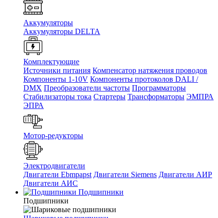
Аккумуляторы
Аккумуляторы DELTA
Комплектующие
Источники питания
Компенсатор натяжения проводов
Компоненты 1-10V
Компоненты протоколов DALI /
DMX
Преобразователи частоты
Программаторы
Стабилизаторы тока
Стартеры
Трансформаторы
ЭМПРА
ЭПРА
Мотор-редукторы
Электродвигатели
Двигатели Ebmpapst
Двигатели Siemens
Двигатели АИР
Двигатели АИС
Подшипники
Подшипники