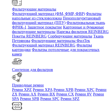
Фильтрующие материалы
Фильтрующий материал (ФМ, ФМР, ФВР)
Фильтры
напольные из стекловолокна
Пенополиуретановый
фильтрующий материал (ППУ)
Фильтровальная ткань
ФРНК-1
Защитное покрытие
Картонные и бумажные
фильтрующие материалы
Нарезка фильтров REINBERG
Покеты REINBERG
Сорбирующие материалы
Ткань
Петрянова
Фильтрующие материалы ФилТек
Фильтрующий материал REINBERG
Фильтры
картриджи
Фильтры потолочные для покрасочных
камер
Синтепон для фильтров
Приводные ремни
Ремни XPZ
Ремни XPA
Ремни XPB
Ремни XPC
Ремни
ZX
Ремни AX
Ремни BX
Ремни CX
Ремни 8V
Ремни
SPA
Ремни SPB
Ремни SPC
Ремни SPZ