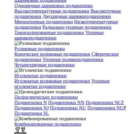
Шариковые подшипники
Однорядные шариковые подшипники
Высокотемпературные подшипники
Высокоточные
подшипники
Двухрядные шарикоподшипники
Миниатюрные подшипники
Низкотемпературные
подшипники
Радиально-упорные подшипники
Токоизолированные подшипники
Упорные
шарикоподшипники
Роликовые подшипники
Конические роликовые подшипники
Сферические
подшипники
Упорные роликоподшипники
Четырехрядные подшипники
Игольчатые подшипники
Игольчатые роликовые подшипники
Упорные
игольчатые подшипники
Цилиндрические подшипники
Подшипники N
Подшипники NN
Подшипники NCF
Подшипники NJ
Подшипники NU
Подшипники NUP
Подшипники SL
Комбинированные подшипники