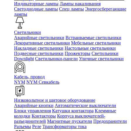
Индикаторные лампы
Лампы накаливания
Светодиодные лампы
Спец лампы
Энергосберегающие
лампы
Светильники
Аварийные светильники
Встраиваемые светильники
Декоративные светильники
Мебельные светильники
Накладные светильники
Настольные светильники
Подвесные светильники
Прожекторы
Светильники
Downlight
Светильники-панели
Уличные светильники
Кабель, провод
NYM
NYM Севкабель
Низковольтное и щитовое оборудование
Аварийные кнопки
Автоматические выключатели
Блоки управления
Катушки контактора
Клеммные
колодки
Контакторы
Корпуса выключателей-
разъединителей
Магнитные пускатели
Предохранители
Разъемы
Реле
Трансформаторы тока