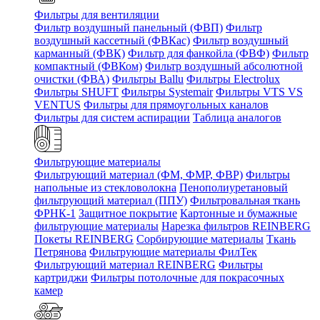
Фильтры для вентиляции
Фильтр воздушный панельный (ФВП)
Фильтр
воздушный кассетный (ФВКас)
Фильтр воздушный
карманный (ФВК)
Фильтр для фанкойла (ФВФ)
Фильтр
компактный (ФВКом)
Фильтр воздушный абсолютной
очистки (ФВА)
Фильтры Ballu
Фильтры Electrolux
Фильтры SHUFT
Фильтры Systemair
Фильтры VTS VS
VENTUS
Фильтры для прямоугольных каналов
Фильтры для систем аспирации
Таблица аналогов
Фильтрующие материалы
Фильтрующий материал (ФМ, ФМР, ФВР)
Фильтры
напольные из стекловолокна
Пенополиуретановый
фильтрующий материал (ППУ)
Фильтровальная ткань
ФРНК-1
Защитное покрытие
Картонные и бумажные
фильтрующие материалы
Нарезка фильтров REINBERG
Покеты REINBERG
Сорбирующие материалы
Ткань
Петрянова
Фильтрующие материалы ФилТек
Фильтрующий материал REINBERG
Фильтры
картриджи
Фильтры потолочные для покрасочных
камер