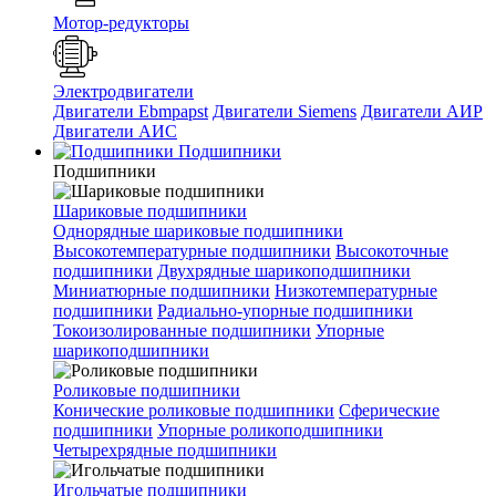
Мотор-редукторы
Электродвигатели
Двигатели Ebmpapst
Двигатели Siemens
Двигатели АИР
Двигатели АИС
Подшипники
Подшипники
Шариковые подшипники
Однорядные шариковые подшипники
Высокотемпературные подшипники
Высокоточные
подшипники
Двухрядные шарикоподшипники
Миниатюрные подшипники
Низкотемпературные
подшипники
Радиально-упорные подшипники
Токоизолированные подшипники
Упорные
шарикоподшипники
Роликовые подшипники
Конические роликовые подшипники
Сферические
подшипники
Упорные роликоподшипники
Четырехрядные подшипники
Игольчатые подшипники