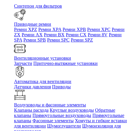
Синтепон для фильтров
Приводные ремни
Ремни XPZ
Ремни XPA
Ремни XPB
Ремни XPC
Ремни
ZX
Ремни AX
Ремни BX
Ремни CX
Ремни 8V
Ремни
SPA
Ремни SPB
Ремни SPC
Ремни SPZ
Вентиляционные установки
Запчасти
Приточно-вытяжные установки
Автоматика для вентиляции
Датчики давления
Приводы
Воздуховоды и фасонные элементы
Клапаны расхода
Круглые воздуховоды
Обратные
клапаны
Прямоугольные воздуховоды
Прямоугольные
клапаны
Фасонные элементы
Хомуты и гибкие вставки
для вентиляции
Шумоглушители
Шумоизоляция для