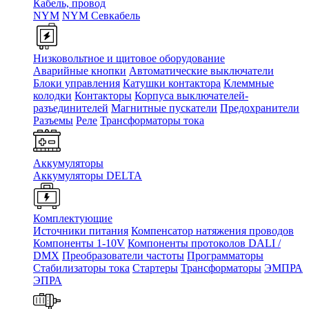
Кабель, провод
NYM
NYM Севкабель
Низковольтное и щитовое оборудование
Аварийные кнопки
Автоматические выключатели
Блоки управления
Катушки контактора
Клеммные
колодки
Контакторы
Корпуса выключателей-
разъединителей
Магнитные пускатели
Предохранители
Разъемы
Реле
Трансформаторы тока
Аккумуляторы
Аккумуляторы DELTA
Комплектующие
Источники питания
Компенсатор натяжения проводов
Компоненты 1-10V
Компоненты протоколов DALI /
DMX
Преобразователи частоты
Программаторы
Стабилизаторы тока
Стартеры
Трансформаторы
ЭМПРА
ЭПРА