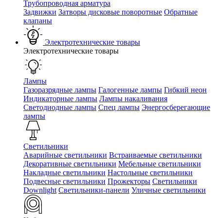
Трубопроводная арматура
Задвижки
Затворы дисковые поворотные
Обратные
клапаны
Электротехнические товары
Электротехнические товары
Лампы
Газоразрядные лампы
Галогенные лампы
Гибкий неон
Индикаторные лампы
Лампы накаливания
Светодиодные лампы
Спец лампы
Энергосберегающие
лампы
Светильники
Аварийные светильники
Встраиваемые светильники
Декоративные светильники
Мебельные светильники
Накладные светильники
Настольные светильники
Подвесные светильники
Прожекторы
Светильники
Downlight
Светильники-панели
Уличные светильники