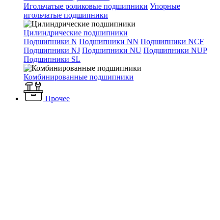
Игольчатые роликовые подшипники
Упорные
игольчатые подшипники
Цилиндрические подшипники
Подшипники N
Подшипники NN
Подшипники NCF
Подшипники NJ
Подшипники NU
Подшипники NUP
Подшипники SL
Комбинированные подшипники
Прочее
Каталог
Вентиляция и кондиционирование
Фильтры для
вентиляции
Фильтры SHUFT
Фильтр-бокс (корпус) SHUFT
FBRr 300*150
Фильтр-бокс (корпус) SHUFT
FBRr 300*150
Наличие: много