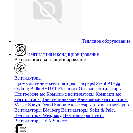
Тепловое оборудование
Вентиляция и кондиционирование
Вентиляция и кондиционирование
Вентиляторы
Промышленные вентиляторы
Ebmpapst
Ziehl-Abegg
Ostberg
Ballu
SHUFT
Electrolux
Осевые вентиляторы
Центробежные
Крышные вентиляторы
Компактные
вентиляторы
Тангенциальные
Канальные вентиляторы
Master
Sanyo Denki
Sunon
Аксессуары для вентиляторов
Вентиляторы Blauberg
Вентиляторы Soler & Palau
Вентиляторы Weiguang
Вентиляторы Вентс
Вентиляторы ЭРА
Sirocco