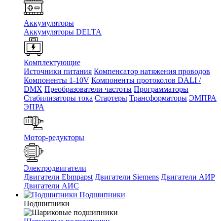
Аккумуляторы
Аккумуляторы DELTA
Комплектующие
Источники питания
Компенсатор натяжения проводов
Компоненты 1-10V
Компоненты протоколов DALI /
DMX
Преобразователи частоты
Программаторы
Стабилизаторы тока
Стартеры
Трансформаторы
ЭМПРА
ЭПРА
Мотор-редукторы
Электродвигатели
Двигатели Ebmpapst
Двигатели Siemens
Двигатели АИР
Двигатели АИС
Подшипники
Подшипники