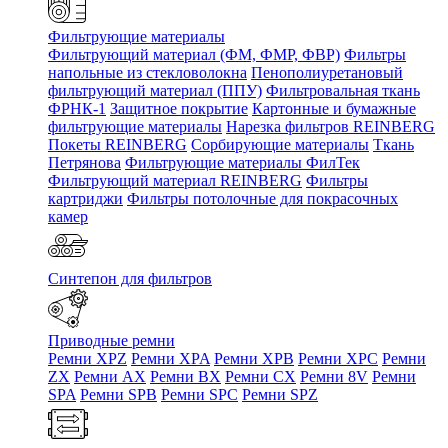
Фильтрующие материалы
Фильтрующий материал (ФМ, ФМР, ФВР)
Фильтры
напольные из стекловолокна
Пенополиуретановый
фильтрующий материал (ППУ)
Фильтровальная ткань
ФРНК-1
Защитное покрытие
Картонные и бумажные
фильтрующие материалы
Нарезка фильтров REINBERG
Покеты REINBERG
Сорбирующие материалы
Ткань
Петрянова
Фильтрующие материалы ФилТек
Фильтрующий материал REINBERG
Фильтры
картриджи
Фильтры потолочные для покрасочных
камер
Синтепон для фильтров
Приводные ремни
Ремни XPZ
Ремни XPA
Ремни XPB
Ремни XPC
Ремни
ZX
Ремни AX
Ремни BX
Ремни CX
Ремни 8V
Ремни
SPA
Ремни SPB
Ремни SPC
Ремни SPZ