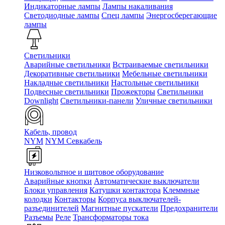
Индикаторные лампы
Лампы накаливания
Светодиодные лампы
Спец лампы
Энергосберегающие
лампы
Светильники
Аварийные светильники
Встраиваемые светильники
Декоративные светильники
Мебельные светильники
Накладные светильники
Настольные светильники
Подвесные светильники
Прожекторы
Светильники
Downlight
Светильники-панели
Уличные светильники
Кабель, провод
NYM
NYM Севкабель
Низковольтное и щитовое оборудование
Аварийные кнопки
Автоматические выключатели
Блоки управления
Катушки контактора
Клеммные
колодки
Контакторы
Корпуса выключателей-
разъединителей
Магнитные пускатели
Предохранители
Разъемы
Реле
Трансформаторы тока