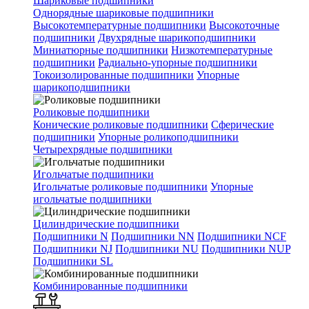
Шариковые подшипники
Однорядные шариковые подшипники
Высокотемпературные подшипники
Высокоточные
подшипники
Двухрядные шарикоподшипники
Миниатюрные подшипники
Низкотемпературные
подшипники
Радиально-упорные подшипники
Токоизолированные подшипники
Упорные
шарикоподшипники
Роликовые подшипники
Конические роликовые подшипники
Сферические
подшипники
Упорные роликоподшипники
Четырехрядные подшипники
Игольчатые подшипники
Игольчатые роликовые подшипники
Упорные
игольчатые подшипники
Цилиндрические подшипники
Подшипники N
Подшипники NN
Подшипники NCF
Подшипники NJ
Подшипники NU
Подшипники NUP
Подшипники SL
Комбинированные подшипники