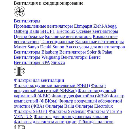
Вентиляция и кондиционирование
Вентиляторы
Промышленные вентиляторы
Ebmpapst
Ziehl-Abegg
Ostberg
Ballu
SHUFT
Electrolux
Осевые вентиляторы
Центробежные
Крышные вентиляторы
Компактные
вентиляторы
Тангенциальные
Канальные вентиляторы
Master
Sanyo Denki
Sunon
Аксессуары для вентиляторов
Вентиляторы Blauberg
Вентиляторы Soler & Palau
Вентиляторы Weiguang
Вентиляторы Вентс
Вентиляторы ЭРА
Sirocco
Фильтры для вентиляции
Фильтр воздушный панельный (ФВП)
Фильтр
воздушный кассетный (ФВКас)
Фильтр воздушный
карманный (ФВК)
Фильтр для фанкойла (ФВФ)
Фильтр
компактный (ФВКом)
Фильтр воздушный абсолютной
очистки (ФВА)
Фильтры Ballu
Фильтры Electrolux
Фильтры SHUFT
Фильтры Systemair
Фильтры VTS VS
VENTUS
Фильтры для прямоугольных каналов
Фильтры для систем аспирации
Таблица аналогов