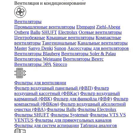
Вентиляция и кондиционирование
Вентиляторы
Промышленные вентиляторы
Ebmpapst
Ziehl-Abegg
Ostberg
Ballu
SHUFT
Electrolux
Осевые вентиляторы
Центробежные
Крышные вентиляторы
Компактные
вентиляторы
Тангенциальные
Канальные вентиляторы
Master
Sanyo Denki
Sunon
Аксессуары для вентиляторов
Вентиляторы Blauberg
Вентиляторы Soler & Palau
Вентиляторы Weiguang
Вентиляторы Вентс
Вентиляторы ЭРА
Sirocco
Фильтры для вентиляции
Фильтр воздушный панельный (ФВП)
Фильтр
воздушный кассетный (ФВКас)
Фильтр воздушный
карманный (ФВК)
Фильтр для фанкойла (ФВФ)
Фильтр
компактный (ФВКом)
Фильтр воздушный абсолютной
очистки (ФВА)
Фильтры Ballu
Фильтры Electrolux
Фильтры SHUFT
Фильтры Systemair
Фильтры VTS VS
VENTUS
Фильтры для прямоугольных каналов
Фильтры для систем аспирации
Таблица аналогов