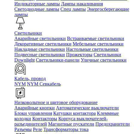
Индикаторные лампы
Лампы накаливания
Светодиодные лампы
Спец лампы
Энергосберегающие
лампы
Светильники
Аварийные светильники
Встраиваемые светильники
Декоративные светильники
Мебельные светильники
Накладные светильники
Настольные светильники
Подвесные светильники
Прожекторы
Светильники
Downlight
Светильники-панели
Уличные светильники
Кабель, провод
NYM
NYM Севкабель
Низковольтное и щитовое оборудование
Аварийные кнопки
Автоматические выключатели
Блоки управления
Катушки контактора
Клеммные
колодки
Контакторы
Корпуса выключателей-
разъединителей
Магнитные пускатели
Предохранители
Разъемы
Реле
Трансформаторы тока