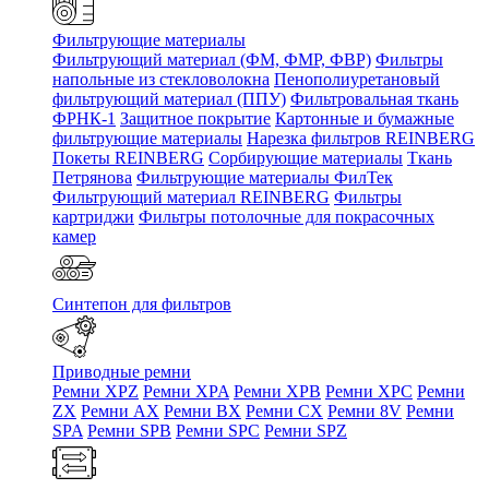
Фильтрующие материалы
Фильтрующий материал (ФМ, ФМР, ФВР)
Фильтры
напольные из стекловолокна
Пенополиуретановый
фильтрующий материал (ППУ)
Фильтровальная ткань
ФРНК-1
Защитное покрытие
Картонные и бумажные
фильтрующие материалы
Нарезка фильтров REINBERG
Покеты REINBERG
Сорбирующие материалы
Ткань
Петрянова
Фильтрующие материалы ФилТек
Фильтрующий материал REINBERG
Фильтры
картриджи
Фильтры потолочные для покрасочных
камер
Синтепон для фильтров
Приводные ремни
Ремни XPZ
Ремни XPA
Ремни XPB
Ремни XPC
Ремни
ZX
Ремни AX
Ремни BX
Ремни CX
Ремни 8V
Ремни
SPA
Ремни SPB
Ремни SPC
Ремни SPZ