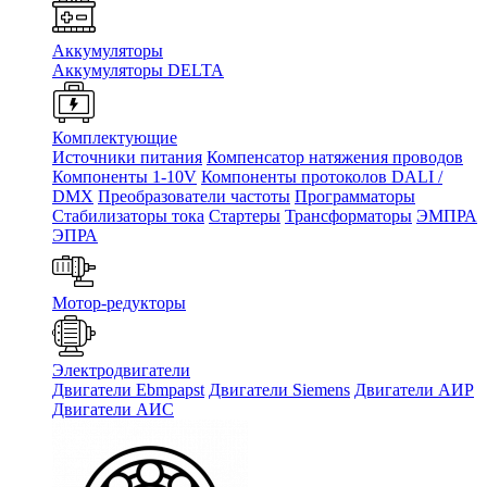
Аккумуляторы
Аккумуляторы DELTA
Комплектующие
Источники питания
Компенсатор натяжения проводов
Компоненты 1-10V
Компоненты протоколов DALI /
DMX
Преобразователи частоты
Программаторы
Стабилизаторы тока
Стартеры
Трансформаторы
ЭМПРА
ЭПРА
Мотор-редукторы
Электродвигатели
Двигатели Ebmpapst
Двигатели Siemens
Двигатели АИР
Двигатели АИС