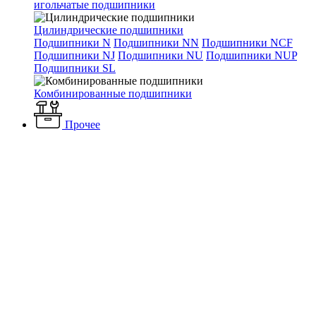
игольчатые подшипники
Цилиндрические подшипники
Подшипники N
Подшипники NN
Подшипники NCF
Подшипники NJ
Подшипники NU
Подшипники NUP
Подшипники SL
Комбинированные подшипники
Прочее
Каталог
Вентиляция и кондиционирование
Фильтры для
вентиляции
Фильтры SHUFT
Фильтр-бокс (корпус) SHUFT
FBRr 500*250
Фильтр-бокс (корпус) SHUFT
FBRr 500*250
Наличие: много
7 710 ₽
/ шт.