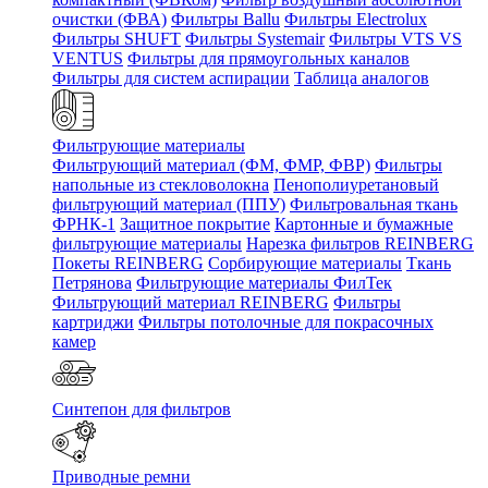
очистки (ФВА)
Фильтры Ballu
Фильтры Electrolux
Фильтры SHUFT
Фильтры Systemair
Фильтры VTS VS
VENTUS
Фильтры для прямоугольных каналов
Фильтры для систем аспирации
Таблица аналогов
Фильтрующие материалы
Фильтрующий материал (ФМ, ФМР, ФВР)
Фильтры
напольные из стекловолокна
Пенополиуретановый
фильтрующий материал (ППУ)
Фильтровальная ткань
ФРНК-1
Защитное покрытие
Картонные и бумажные
фильтрующие материалы
Нарезка фильтров REINBERG
Покеты REINBERG
Сорбирующие материалы
Ткань
Петрянова
Фильтрующие материалы ФилТек
Фильтрующий материал REINBERG
Фильтры
картриджи
Фильтры потолочные для покрасочных
камер
Синтепон для фильтров
Приводные ремни