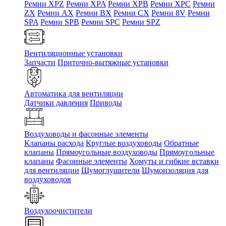
Ремни XPZ
Ремни XPA
Ремни XPB
Ремни XPC
Ремни
ZX
Ремни AX
Ремни BX
Ремни CX
Ремни 8V
Ремни
SPA
Ремни SPB
Ремни SPC
Ремни SPZ
Вентиляционные установки
Запчасти
Приточно-вытяжные установки
Автоматика для вентиляции
Датчики давления
Приводы
Воздуховоды и фасонные элементы
Клапаны расхода
Круглые воздуховоды
Обратные
клапаны
Прямоугольные воздуховоды
Прямоугольные
клапаны
Фасонные элементы
Хомуты и гибкие вставки
для вентиляции
Шумоглушители
Шумоизоляция для
воздуховодов
Воздухоочистители