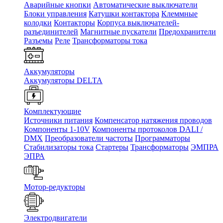
Аварийные кнопки
Автоматические выключатели
Блоки управления
Катушки контактора
Клеммные
колодки
Контакторы
Корпуса выключателей-
разъединителей
Магнитные пускатели
Предохранители
Разъемы
Реле
Трансформаторы тока
Аккумуляторы
Аккумуляторы DELTA
Комплектующие
Источники питания
Компенсатор натяжения проводов
Компоненты 1-10V
Компоненты протоколов DALI /
DMX
Преобразователи частоты
Программаторы
Стабилизаторы тока
Стартеры
Трансформаторы
ЭМПРА
ЭПРА
Мотор-редукторы
Электродвигатели