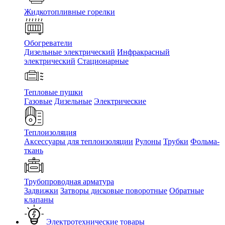
Жидкотопливные горелки
Обогреватели
Дизельные электрический
Инфракрасный
электрический
Стационарные
Тепловые пушки
Газовые
Дизельные
Электрические
Теплоизоляция
Аксессуары для теплоизоляции
Рулоны
Трубки
Фольма-
ткань
Трубопроводная арматура
Задвижки
Затворы дисковые поворотные
Обратные
клапаны
Электротехнические товары