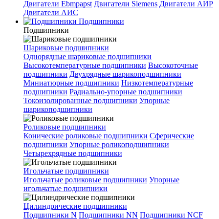
Двигатели Ebmpapst
Двигатели Siemens
Двигатели АИР
Двигатели АИС
Подшипники
Подшипники
Шариковые подшипники
Однорядные шариковые подшипники
Высокотемпературные подшипники
Высокоточные
подшипники
Двухрядные шарикоподшипники
Миниатюрные подшипники
Низкотемпературные
подшипники
Радиально-упорные подшипники
Токоизолированные подшипники
Упорные
шарикоподшипники
Роликовые подшипники
Конические роликовые подшипники
Сферические
подшипники
Упорные роликоподшипники
Четырехрядные подшипники
Игольчатые подшипники
Игольчатые роликовые подшипники
Упорные
игольчатые подшипники
Цилиндрические подшипники
Подшипники N
Подшипники NN
Подшипники NCF