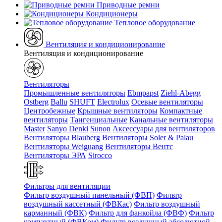
Приводные ремни
Кондиционеры
Тепловое оборудование
Вентиляция и кондиционирование
Вентиляция и кондиционирование
Вентиляторы
Промышленные вентиляторы
Ebmpapst
Ziehl-Abegg
Ostberg
Ballu
SHUFT
Electrolux
Осевые вентиляторы
Центробежные
Крышные вентиляторы
Компактные
вентиляторы
Тангенциальные
Канальные вентиляторы
Master
Sanyo Denki
Sunon
Аксессуары для вентиляторов
Вентиляторы Blauberg
Вентиляторы Soler & Palau
Вентиляторы Weiguang
Вентиляторы Вентс
Вентиляторы ЭРА
Sirocco
Фильтры для вентиляции
Фильтр воздушный панельный (ФВП)
Фильтр
воздушный кассетный (ФВКас)
Фильтр воздушный
карманный (ФВК)
Фильтр для фанкойла (ФВФ)
Фильтр
компактный (ФВКом)
Фильтр воздушный абсолютной