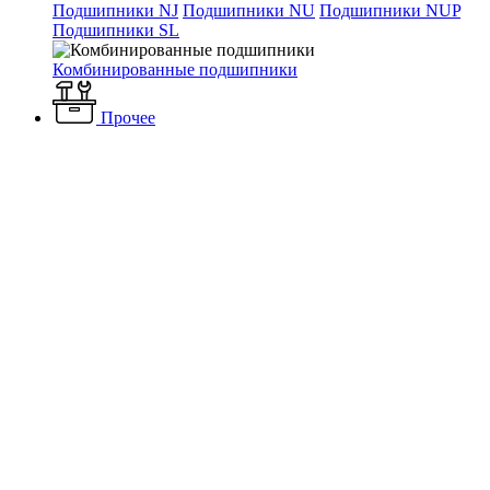
Подшипники NJ
Подшипники NU
Подшипники NUP
Подшипники SL
Комбинированные подшипники
Прочее
Каталог
Вентиляция и кондиционирование
Фильтры для
вентиляции
Фильтры SHUFT
Фильтр-бокс (корпус) SHUFT
FBRr 900*500
Фильтр-бокс (корпус) SHUFT
FBRr 900*500
Наличие: много
13 330 ₽
/ шт.
До конца акции осталось:
00
дн.
00
час.
00
мин.