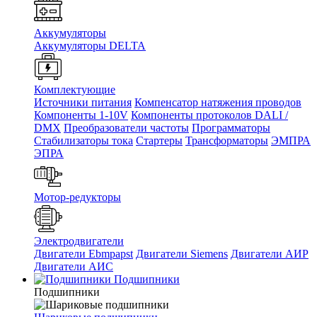
Аккумуляторы
Аккумуляторы DELTA
Комплектующие
Источники питания
Компенсатор натяжения проводов
Компоненты 1-10V
Компоненты протоколов DALI /
DMX
Преобразователи частоты
Программаторы
Стабилизаторы тока
Стартеры
Трансформаторы
ЭМПРА
ЭПРА
Мотор-редукторы
Электродвигатели
Двигатели Ebmpapst
Двигатели Siemens
Двигатели АИР
Двигатели АИС
Подшипники
Подшипники