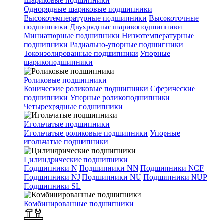
Шариковые подшипники
Однорядные шариковые подшипники
Высокотемпературные подшипники
Высокоточные
подшипники
Двухрядные шарикоподшипники
Миниатюрные подшипники
Низкотемпературные
подшипники
Радиально-упорные подшипники
Токоизолированные подшипники
Упорные
шарикоподшипники
Роликовые подшипники
Конические роликовые подшипники
Сферические
подшипники
Упорные роликоподшипники
Четырехрядные подшипники
Игольчатые подшипники
Игольчатые роликовые подшипники
Упорные
игольчатые подшипники
Цилиндрические подшипники
Подшипники N
Подшипники NN
Подшипники NCF
Подшипники NJ
Подшипники NU
Подшипники NUP
Подшипники SL
Комбинированные подшипники