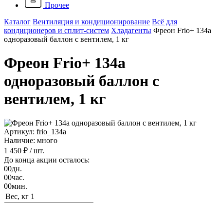
Прочее
Каталог
Вентиляция и кондиционирование
Всё для
кондиционеров и сплит-систем
Хладагенты
Фреон Frio+ 134а
одноразовый баллон с вентилем, 1 кг
Фреон Frio+ 134а
одноразовый баллон с
вентилем, 1 кг
Артикул: frio_134а
Наличие: много
1 450 ₽
/ шт.
До конца акции осталось:
00
дн.
00
час.
00
мин.
Вес, кг
1
В корзину