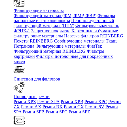
Фильтрующие материалы
Фильтрующий материал (ФМ, ФМР, ФВР)
Фильтры
напольные из стекловолокна
Пенополиуретановый
фильтрующий материал (ППУ)
Фильтровальная ткань
ФРНК-1
Защитное покрытие
Картонные и бумажные
фильтрующие материалы
Нарезка фильтров REINBERG
Покеты REINBERG
Сорбирующие материалы
Ткань
Петрянова
Фильтрующие материалы ФилТек
Фильтрующий материал REINBERG
Фильтры
картриджи
Фильтры потолочные для покрасочных
камер
Синтепон для фильтров
Приводные ремни
Ремни XPZ
Ремни XPA
Ремни XPB
Ремни XPC
Ремни
ZX
Ремни AX
Ремни BX
Ремни CX
Ремни 8V
Ремни
SPA
Ремни SPB
Ремни SPC
Ремни SPZ