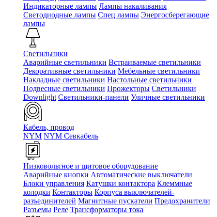
Индикаторные лампы
Лампы накаливания
Светодиодные лампы
Спец лампы
Энергосберегающие
лампы
Светильники
Аварийные светильники
Встраиваемые светильники
Декоративные светильники
Мебельные светильники
Накладные светильники
Настольные светильники
Подвесные светильники
Прожекторы
Светильники
Downlight
Светильники-панели
Уличные светильники
Кабель, провод
NYM
NYM Севкабель
Низковольтное и щитовое оборудование
Аварийные кнопки
Автоматические выключатели
Блоки управления
Катушки контактора
Клеммные
колодки
Контакторы
Корпуса выключателей-
разъединителей
Магнитные пускатели
Предохранители
Разъемы
Реле
Трансформаторы тока