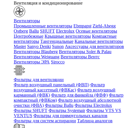
Вентиляция и кондиционирование
Вентиляторы
Промышленные вентиляторы
Ebmpapst
Ziehl-Abegg
Ostberg
Ballu
SHUFT
Electrolux
Осевые вентиляторы
Центробежные
Крышные вентиляторы
Компактные
вентиляторы
Тангенциальные
Канальные вентиляторы
Master
Sanyo Denki
Sunon
Аксессуары для вентиляторов
Вентиляторы Blauberg
Вентиляторы Soler & Palau
Вентиляторы Weiguang
Вентиляторы Вентс
Вентиляторы ЭРА
Sirocco
Фильтры для вентиляции
Фильтр воздушный панельный (ФВП)
Фильтр
воздушный кассетный (ФВКас)
Фильтр воздушный
карманный (ФВК)
Фильтр для фанкойла (ФВФ)
Фильтр
компактный (ФВКом)
Фильтр воздушный абсолютной
очистки (ФВА)
Фильтры Ballu
Фильтры Electrolux
Фильтры SHUFT
Фильтры Systemair
Фильтры VTS VS
VENTUS
Фильтры для прямоугольных каналов
Фильтры для систем аспирации
Таблица аналогов