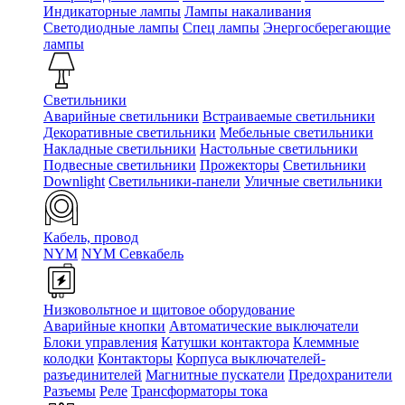
Индикаторные лампы
Лампы накаливания
Светодиодные лампы
Спец лампы
Энергосберегающие
лампы
Светильники
Аварийные светильники
Встраиваемые светильники
Декоративные светильники
Мебельные светильники
Накладные светильники
Настольные светильники
Подвесные светильники
Прожекторы
Светильники
Downlight
Светильники-панели
Уличные светильники
Кабель, провод
NYM
NYM Севкабель
Низковольтное и щитовое оборудование
Аварийные кнопки
Автоматические выключатели
Блоки управления
Катушки контактора
Клеммные
колодки
Контакторы
Корпуса выключателей-
разъединителей
Магнитные пускатели
Предохранители
Разъемы
Реле
Трансформаторы тока