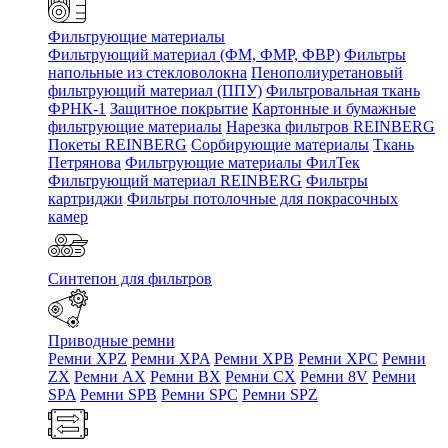
Фильтрующие материалы
Фильтрующий материал (ФМ, ФМР, ФВР)
Фильтры
напольные из стекловолокна
Пенополиуретановый
фильтрующий материал (ППУ)
Фильтровальная ткань
ФРНК-1
Защитное покрытие
Картонные и бумажные
фильтрующие материалы
Нарезка фильтров REINBERG
Покеты REINBERG
Сорбирующие материалы
Ткань
Петрянова
Фильтрующие материалы ФилТек
Фильтрующий материал REINBERG
Фильтры
картриджи
Фильтры потолочные для покрасочных
камер
Синтепон для фильтров
Приводные ремни
Ремни XPZ
Ремни XPA
Ремни XPB
Ремни XPC
Ремни
ZX
Ремни AX
Ремни BX
Ремни CX
Ремни 8V
Ремни
SPA
Ремни SPB
Ремни SPC
Ремни SPZ