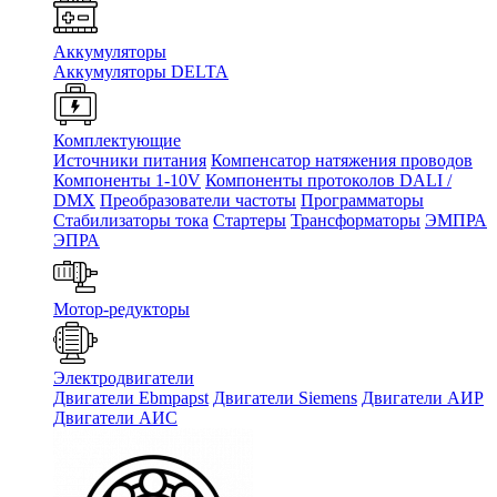
Аккумуляторы
Аккумуляторы DELTA
Комплектующие
Источники питания
Компенсатор натяжения проводов
Компоненты 1-10V
Компоненты протоколов DALI /
DMX
Преобразователи частоты
Программаторы
Стабилизаторы тока
Стартеры
Трансформаторы
ЭМПРА
ЭПРА
Мотор-редукторы
Электродвигатели
Двигатели Ebmpapst
Двигатели Siemens
Двигатели АИР
Двигатели АИС