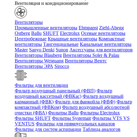
Вентиляция и кондиционирование
Вентиляторы
Промышленные вентиляторы
Ebmpapst
Ziehl-Abegg
Ostberg
Ballu
SHUFT
Electrolux
Осевые вентиляторы
Центробежные
Крышные вентиляторы
Компактные
вентиляторы
Тангенциальные
Канальные вентиляторы
Master
Sanyo Denki
Sunon
Аксессуары для вентиляторов
Вентиляторы Blauberg
Вентиляторы Soler & Palau
Вентиляторы Weiguang
Вентиляторы Вентс
Вентиляторы ЭРА
Sirocco
Фильтры для вентиляции
Фильтр воздушный панельный (ФВП)
Фильтр
воздушный кассетный (ФВКас)
Фильтр воздушный
карманный (ФВК)
Фильтр для фанкойла (ФВФ)
Фильтр
компактный (ФВКом)
Фильтр воздушный абсолютной
очистки (ФВА)
Фильтры Ballu
Фильтры Electrolux
Фильтры SHUFT
Фильтры Systemair
Фильтры VTS VS
VENTUS
Фильтры для прямоугольных каналов
Фильтры для систем аспирации
Таблица аналогов