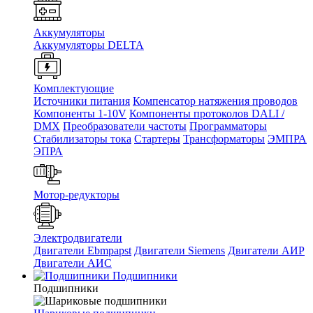
Аккумуляторы
Аккумуляторы DELTA
Комплектующие
Источники питания
Компенсатор натяжения проводов
Компоненты 1-10V
Компоненты протоколов DALI /
DMX
Преобразователи частоты
Программаторы
Стабилизаторы тока
Стартеры
Трансформаторы
ЭМПРА
ЭПРА
Мотор-редукторы
Электродвигатели
Двигатели Ebmpapst
Двигатели Siemens
Двигатели АИР
Двигатели АИС
Подшипники
Подшипники