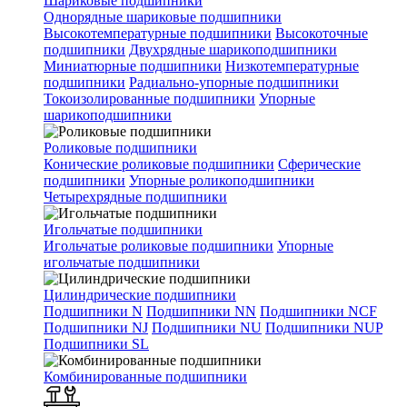
Шариковые подшипники
Однорядные шариковые подшипники
Высокотемпературные подшипники
Высокоточные
подшипники
Двухрядные шарикоподшипники
Миниатюрные подшипники
Низкотемпературные
подшипники
Радиально-упорные подшипники
Токоизолированные подшипники
Упорные
шарикоподшипники
Роликовые подшипники
Конические роликовые подшипники
Сферические
подшипники
Упорные роликоподшипники
Четырехрядные подшипники
Игольчатые подшипники
Игольчатые роликовые подшипники
Упорные
игольчатые подшипники
Цилиндрические подшипники
Подшипники N
Подшипники NN
Подшипники NCF
Подшипники NJ
Подшипники NU
Подшипники NUP
Подшипники SL
Комбинированные подшипники