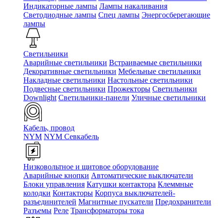
Индикаторные лампы
Лампы накаливания
Светодиодные лампы
Спец лампы
Энергосберегающие
лампы
Светильники
Аварийные светильники
Встраиваемые светильники
Декоративные светильники
Мебельные светильники
Накладные светильники
Настольные светильники
Подвесные светильники
Прожекторы
Светильники
Downlight
Светильники-панели
Уличные светильники
Кабель, провод
NYM
NYM Севкабель
Низковольтное и щитовое оборудование
Аварийные кнопки
Автоматические выключатели
Блоки управления
Катушки контактора
Клеммные
колодки
Контакторы
Корпуса выключателей-
разъединителей
Магнитные пускатели
Предохранители
Разъемы
Реле
Трансформаторы тока