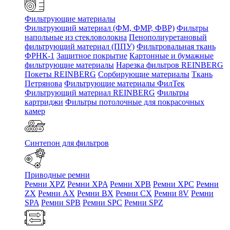
Фильтрующие материалы
Фильтрующий материал (ФМ, ФМР, ФВР)
Фильтры
напольные из стекловолокна
Пенополиуретановый
фильтрующий материал (ППУ)
Фильтровальная ткань
ФРНК-1
Защитное покрытие
Картонные и бумажные
фильтрующие материалы
Нарезка фильтров REINBERG
Покеты REINBERG
Сорбирующие материалы
Ткань
Петрянова
Фильтрующие материалы ФилТек
Фильтрующий материал REINBERG
Фильтры
картриджи
Фильтры потолочные для покрасочных
камер
Синтепон для фильтров
Приводные ремни
Ремни XPZ
Ремни XPA
Ремни XPB
Ремни XPC
Ремни
ZX
Ремни AX
Ремни BX
Ремни CX
Ремни 8V
Ремни
SPA
Ремни SPB
Ремни SPC
Ремни SPZ