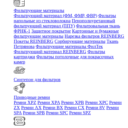
Фильтрующие материалы
Фильтрующий материал (ФМ, ФМР, ФВР)
Фильтры
напольные из стекловолокна
Пенополиуретановый
фильтрующий материал (ППУ)
Фильтровальная ткань
ФРНК-1
Защитное покрытие
Картонные и бумажные
фильтрующие материалы
Нарезка фильтров REINBERG
Покеты REINBERG
Сорбирующие материалы
Ткань
Петрянова
Фильтрующие материалы ФилТек
Фильтрующий материал REINBERG
Фильтры
картриджи
Фильтры потолочные для покрасочных
камер
Синтепон для фильтров
Приводные ремни
Ремни XPZ
Ремни XPA
Ремни XPB
Ремни XPC
Ремни
ZX
Ремни AX
Ремни BX
Ремни CX
Ремни 8V
Ремни
SPA
Ремни SPB
Ремни SPC
Ремни SPZ