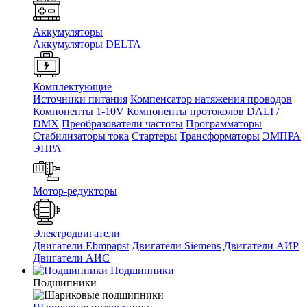
Аккумуляторы
Аккумуляторы DELTA
Комплектующие
Источники питания
Компенсатор натяжения проводов
Компоненты 1-10V
Компоненты протоколов DALI /
DMX
Преобразователи частоты
Программаторы
Стабилизаторы тока
Стартеры
Трансформаторы
ЭМПРА
ЭПРА
Мотор-редукторы
Электродвигатели
Двигатели Ebmpapst
Двигатели Siemens
Двигатели АИР
Двигатели АИС
Подшипники
Подшипники