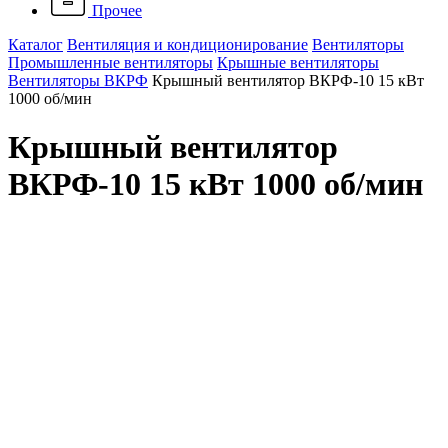
Прочее
Каталог
Вентиляция и кондиционирование
Вентиляторы
Промышленные вентиляторы
Крышные вентиляторы
Вентиляторы ВКРФ
Крышный вентилятор ВКРФ-10 15 кВт
1000 об/мин
Крышный вентилятор
ВКРФ-10 15 кВт 1000 об/мин
Артикул:
Наличие: много
360 619 ₽
/ шт.
До конца акции осталось:
00
дн.
00
час.
00
мин.
Производительность, м.куб./ч
412
Вес, кг
547