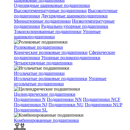
Шариковые подшипники
Однорядные шариковые подшипники
Высокотемпературные подшипники
Высокоточные
подшипники
Двухрядные шарикоподшипники
Миниатюрные подшипники
Низкотемпературные
подшипники
Радиально-упорные подшипники
Токоизолированные подшипники
Упорные
шарикоподшипники
Роликовые подшипники
Конические роликовые подшипники
Сферические
подшипники
Упорные роликоподшипники
Четырехрядные подшипники
Игольчатые подшипники
Игольчатые роликовые подшипники
Упорные
игольчатые подшипники
Цилиндрические подшипники
Подшипники N
Подшипники NN
Подшипники NCF
Подшипники NJ
Подшипники NU
Подшипники NUP
Подшипники SL
Комбинированные подшипники