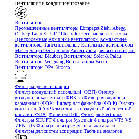
Вентиляция и кондиционирование
Вентиляторы
Промышленные вентиляторы
Ebmpapst
Ziehl-Abegg
Ostberg
Ballu
SHUFT
Electrolux
Осевые вентиляторы
Центробежные
Крышные вентиляторы
Компактные
вентиляторы
Тангенциальные
Канальные вентиляторы
Master
Sanyo Denki
Sunon
Аксессуары для вентиляторов
Вентиляторы Blauberg
Вентиляторы Soler & Palau
Вентиляторы Weiguang
Вентиляторы Вентс
Вентиляторы ЭРА
Sirocco
Фильтры для вентиляции
Фильтр воздушный панельный (ФВП)
Фильтр
воздушный кассетный (ФВКас)
Фильтр воздушный
карманный (ФВК)
Фильтр для фанкойла (ФВФ)
Фильтр
компактный (ФВКом)
Фильтр воздушный абсолютной
очистки (ФВА)
Фильтры Ballu
Фильтры Electrolux
Фильтры SHUFT
Фильтры Systemair
Фильтры VTS VS
VENTUS
Фильтры для прямоугольных каналов
Фильтры для систем аспирации
Таблица аналогов