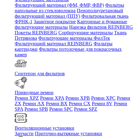
Фильтрующий материал (ФМ, ФМР, ФВР)
Фильтры
напольные из стекловолокна
Пенополиуретановый
фильтрующий материал (ППУ)
Фильтровальная ткань
ФРНК-1
Защитное покрытие
Картонные и бумажные
фильтрующие материалы
Нарезка фильтров REINBERG
Покеты REINBERG
Сорбирующие материалы
Ткань
Петрянова
Фильтрующие материалы ФилТек
Фильтрующий материал REINBERG
Фильтры
картриджи
Фильтры потолочные для покрасочных
камер
Синтепон для фильтров
Приводные ремни
Ремни XPZ
Ремни XPA
Ремни XPB
Ремни XPC
Ремни
ZX
Ремни AX
Ремни BX
Ремни CX
Ремни 8V
Ремни
SPA
Ремни SPB
Ремни SPC
Ремни SPZ
Вентиляционные установки
Запчасти
Приточно-вытяжные установки