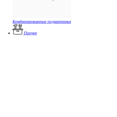
Комбинированные подшипники
Прочее
Каталог
Вентиляция и кондиционирование
Вентиляторы
Промышленные вентиляторы
Крышные вентиляторы
Вентиляторы ВКРФ
Крышный вентилятор ВКРФ-9 3 кВт 750
об/мин
Крышный вентилятор
ВКРФ-9 3 кВт 750 об/мин
Артикул:
Наличие: много
244 708 ₽
/ шт.
До конца акции осталось:
00
дн.