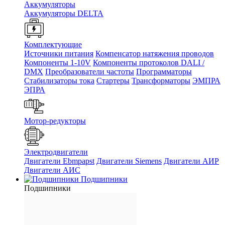
Аккумуляторы
Аккумуляторы DELTA
Комплектующие
Источники питания
Компенсатор натяжения проводов
Компоненты 1-10V
Компоненты протоколов DALI /
DMX
Преобразователи частоты
Программаторы
Стабилизаторы тока
Стартеры
Трансформаторы
ЭМПРА
ЭПРА
Мотор-редукторы
Электродвигатели
Двигатели Ebmpapst
Двигатели Siemens
Двигатели АИР
Двигатели АИС
Подшипники
Подшипники