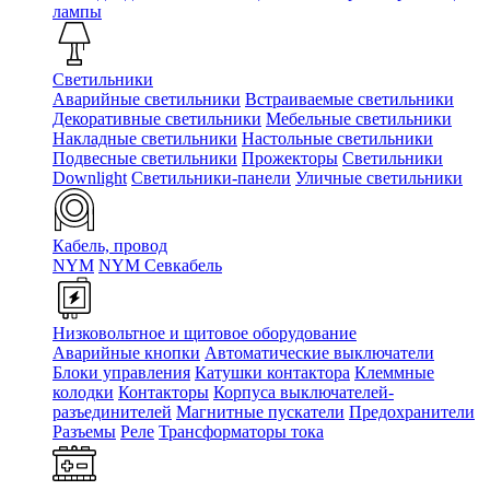
лампы
Светильники
Аварийные светильники
Встраиваемые светильники
Декоративные светильники
Мебельные светильники
Накладные светильники
Настольные светильники
Подвесные светильники
Прожекторы
Светильники
Downlight
Светильники-панели
Уличные светильники
Кабель, провод
NYM
NYM Севкабель
Низковольтное и щитовое оборудование
Аварийные кнопки
Автоматические выключатели
Блоки управления
Катушки контактора
Клеммные
колодки
Контакторы
Корпуса выключателей-
разъединителей
Магнитные пускатели
Предохранители
Разъемы
Реле
Трансформаторы тока