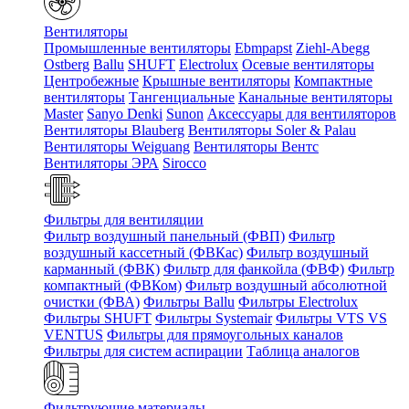
Вентиляторы
Промышленные вентиляторы
Ebmpapst
Ziehl-Abegg
Ostberg
Ballu
SHUFT
Electrolux
Осевые вентиляторы
Центробежные
Крышные вентиляторы
Компактные
вентиляторы
Тангенциальные
Канальные вентиляторы
Master
Sanyo Denki
Sunon
Аксессуары для вентиляторов
Вентиляторы Blauberg
Вентиляторы Soler & Palau
Вентиляторы Weiguang
Вентиляторы Вентс
Вентиляторы ЭРА
Sirocco
Фильтры для вентиляции
Фильтр воздушный панельный (ФВП)
Фильтр
воздушный кассетный (ФВКас)
Фильтр воздушный
карманный (ФВК)
Фильтр для фанкойла (ФВФ)
Фильтр
компактный (ФВКом)
Фильтр воздушный абсолютной
очистки (ФВА)
Фильтры Ballu
Фильтры Electrolux
Фильтры SHUFT
Фильтры Systemair
Фильтры VTS VS
VENTUS
Фильтры для прямоугольных каналов
Фильтры для систем аспирации
Таблица аналогов
Фильтрующие материалы