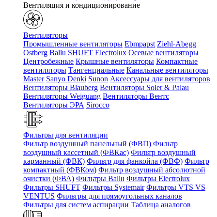
Вентиляция и кондиционирование
Вентиляторы
Промышленные вентиляторы
Ebmpapst
Ziehl-Abegg
Ostberg
Ballu
SHUFT
Electrolux
Осевые вентиляторы
Центробежные
Крышные вентиляторы
Компактные
вентиляторы
Тангенциальные
Канальные вентиляторы
Master
Sanyo Denki
Sunon
Аксессуары для вентиляторов
Вентиляторы Blauberg
Вентиляторы Soler & Palau
Вентиляторы Weiguang
Вентиляторы Вентс
Вентиляторы ЭРА
Sirocco
Фильтры для вентиляции
Фильтр воздушный панельный (ФВП)
Фильтр
воздушный кассетный (ФВКас)
Фильтр воздушный
карманный (ФВК)
Фильтр для фанкойла (ФВФ)
Фильтр
компактный (ФВКом)
Фильтр воздушный абсолютной
очистки (ФВА)
Фильтры Ballu
Фильтры Electrolux
Фильтры SHUFT
Фильтры Systemair
Фильтры VTS VS
VENTUS
Фильтры для прямоугольных каналов
Фильтры для систем аспирации
Таблица аналогов