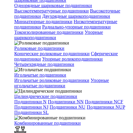
Шариковые подшипники
Однорядные шариковые подшипники
Высокотемпературные подшипники
Высокоточные
подшипники
Двухрядные шарикоподшипники
Миниатюрные подшипники
Низкотемпературные
подшипники
Радиально-упорные подшипники
Токоизолированные подшипники
Упорные
шарикоподшипники
Роликовые подшипники
Конические роликовые подшипники
Сферические
подшипники
Упорные роликоподшипники
Четырехрядные подшипники
Игольчатые подшипники
Игольчатые роликовые подшипники
Упорные
игольчатые подшипники
Цилиндрические подшипники
Подшипники N
Подшипники NN
Подшипники NCF
Подшипники NJ
Подшипники NU
Подшипники NUP
Подшипники SL
Комбинированные подшипники