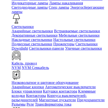
Индикаторные лампы
Лампы накаливания
Светодиодные лампы
Спец лампы
Энергосберегающие
лампы
Светильники
Аварийные светильники
Встраиваемые светильники
Декоративные светильники
Мебельные светильники
Накладные светильники
Настольные светильники
Подвесные светильники
Прожекторы
Светильники
Downlight
Светильники-панели
Уличные светильники
Кабель, провод
NYM
NYM Севкабель
Низковольтное и щитовое оборудование
Аварийные кнопки
Автоматические выключатели
Блоки управления
Катушки контактора
Клеммные
колодки
Контакторы
Корпуса выключателей-
разъединителей
Магнитные пускатели
Предохранители
Разъемы
Реле
Трансформаторы тока