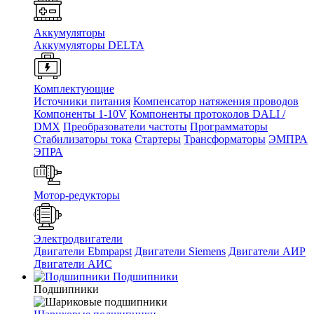
Аккумуляторы
Аккумуляторы DELTA
Комплектующие
Источники питания
Компенсатор натяжения проводов
Компоненты 1-10V
Компоненты протоколов DALI /
DMX
Преобразователи частоты
Программаторы
Стабилизаторы тока
Стартеры
Трансформаторы
ЭМПРА
ЭПРА
Мотор-редукторы
Электродвигатели
Двигатели Ebmpapst
Двигатели Siemens
Двигатели АИР
Двигатели АИС
Подшипники
Подшипники