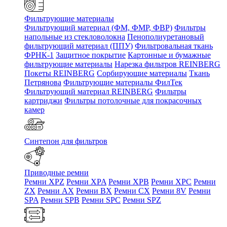
Фильтрующие материалы
Фильтрующий материал (ФМ, ФМР, ФВР)
Фильтры
напольные из стекловолокна
Пенополиуретановый
фильтрующий материал (ППУ)
Фильтровальная ткань
ФРНК-1
Защитное покрытие
Картонные и бумажные
фильтрующие материалы
Нарезка фильтров REINBERG
Покеты REINBERG
Сорбирующие материалы
Ткань
Петрянова
Фильтрующие материалы ФилТек
Фильтрующий материал REINBERG
Фильтры
картриджи
Фильтры потолочные для покрасочных
камер
Синтепон для фильтров
Приводные ремни
Ремни XPZ
Ремни XPA
Ремни XPB
Ремни XPC
Ремни
ZX
Ремни AX
Ремни BX
Ремни CX
Ремни 8V
Ремни
SPA
Ремни SPB
Ремни SPC
Ремни SPZ