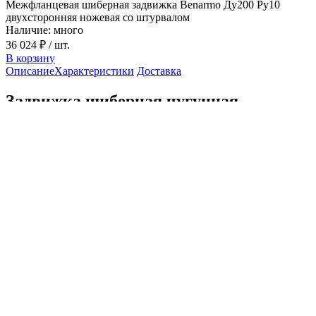
Межфланцевая шиберная задвижка Benarmo Ду200 Ру10
двухсторонняя ножевая со штурвалом
Наличие: много
36 024 ₽
/ шт.
В корзину
Описание
Характеристики
Доставка
Задвижка шиберная чугунная
межфланцевая со штурвалом Benarmo
Ду200 Ру10
Межфланцевая шиберная задвижка со штурвалом Benarmo
Ду200 Ру10 - это тип клапана или задвижки, который
предназначен для управления потоком жидкости в системе и
имеет механизм управления в виде штурвала. Штурвал
обычно расположен на верхней части задвижки и служит для
ручного управления открытием и закрытием клапана. Она
предназначена для монтажа между фланцами в
трубопроводной системе.
Функции задвижки шиберной Benarmo Ду200
Ру10