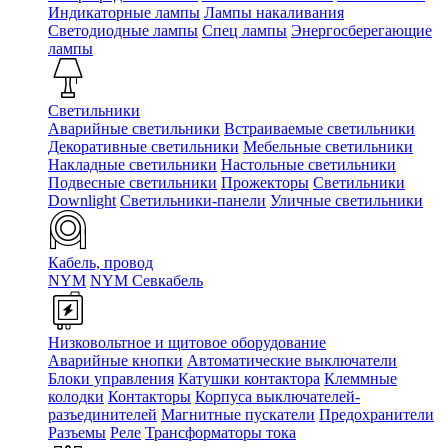
Индикаторные лампы
Лампы накаливания
Светодиодные лампы
Спец лампы
Энергосберегающие
лампы
Светильники
Аварийные светильники
Встраиваемые светильники
Декоративные светильники
Мебельные светильники
Накладные светильники
Настольные светильники
Подвесные светильники
Прожекторы
Светильники
Downlight
Светильники-панели
Уличные светильники
Кабель, провод
NYM
NYM Севкабель
Низковольтное и щитовое оборудование
Аварийные кнопки
Автоматические выключатели
Блоки управления
Катушки контактора
Клеммные
колодки
Контакторы
Корпуса выключателей-
разъединителей
Магнитные пускатели
Предохранители
Разъемы
Реле
Трансформаторы тока