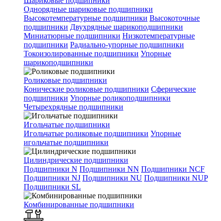
Шариковые подшипники
Однорядные шариковые подшипники
Высокотемпературные подшипники
Высокоточные
подшипники
Двухрядные шарикоподшипники
Миниатюрные подшипники
Низкотемпературные
подшипники
Радиально-упорные подшипники
Токоизолированные подшипники
Упорные
шарикоподшипники
Роликовые подшипники
Конические роликовые подшипники
Сферические
подшипники
Упорные роликоподшипники
Четырехрядные подшипники
Игольчатые подшипники
Игольчатые роликовые подшипники
Упорные
игольчатые подшипники
Цилиндрические подшипники
Подшипники N
Подшипники NN
Подшипники NCF
Подшипники NJ
Подшипники NU
Подшипники NUP
Подшипники SL
Комбинированные подшипники