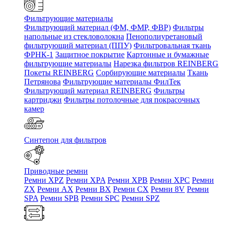
Фильтрующие материалы
Фильтрующий материал (ФМ, ФМР, ФВР)
Фильтры
напольные из стекловолокна
Пенополиуретановый
фильтрующий материал (ППУ)
Фильтровальная ткань
ФРНК-1
Защитное покрытие
Картонные и бумажные
фильтрующие материалы
Нарезка фильтров REINBERG
Покеты REINBERG
Сорбирующие материалы
Ткань
Петрянова
Фильтрующие материалы ФилТек
Фильтрующий материал REINBERG
Фильтры
картриджи
Фильтры потолочные для покрасочных
камер
Синтепон для фильтров
Приводные ремни
Ремни XPZ
Ремни XPA
Ремни XPB
Ремни XPC
Ремни
ZX
Ремни AX
Ремни BX
Ремни CX
Ремни 8V
Ремни
SPA
Ремни SPB
Ремни SPC
Ремни SPZ