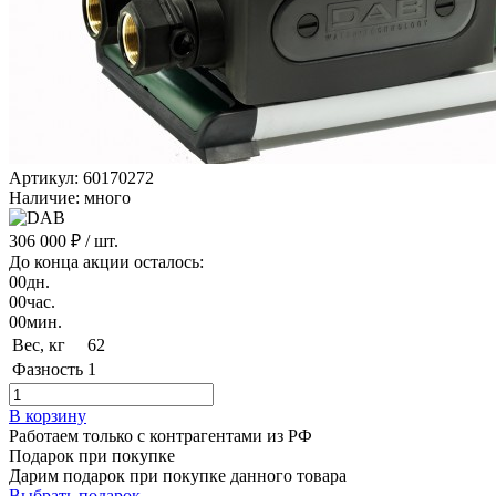
Артикул: 60170272
Наличие: много
306 000 ₽
/ шт.
До конца акции осталось:
00
дн.
00
час.
00
мин.
Вес, кг
62
Фазность
1
В корзину
Работаем только с контрагентами из РФ
Подарок при покупке
Дарим подарок при покупке данного товара
Выбрать подарок