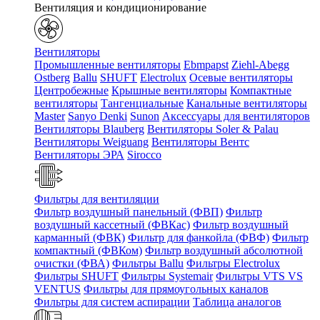
Вентиляция и кондиционирование
Вентиляторы
Промышленные вентиляторы
Ebmpapst
Ziehl-Abegg
Ostberg
Ballu
SHUFT
Electrolux
Осевые вентиляторы
Центробежные
Крышные вентиляторы
Компактные
вентиляторы
Тангенциальные
Канальные вентиляторы
Master
Sanyo Denki
Sunon
Аксессуары для вентиляторов
Вентиляторы Blauberg
Вентиляторы Soler & Palau
Вентиляторы Weiguang
Вентиляторы Вентс
Вентиляторы ЭРА
Sirocco
Фильтры для вентиляции
Фильтр воздушный панельный (ФВП)
Фильтр
воздушный кассетный (ФВКас)
Фильтр воздушный
карманный (ФВК)
Фильтр для фанкойла (ФВФ)
Фильтр
компактный (ФВКом)
Фильтр воздушный абсолютной
очистки (ФВА)
Фильтры Ballu
Фильтры Electrolux
Фильтры SHUFT
Фильтры Systemair
Фильтры VTS VS
VENTUS
Фильтры для прямоугольных каналов
Фильтры для систем аспирации
Таблица аналогов