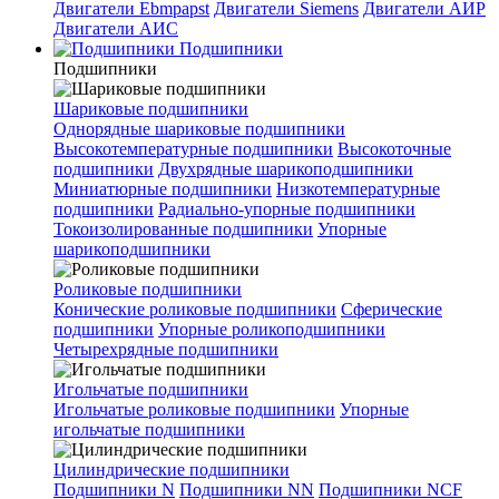
Двигатели Ebmpapst
Двигатели Siemens
Двигатели АИР
Двигатели АИС
Подшипники
Подшипники
Шариковые подшипники
Однорядные шариковые подшипники
Высокотемпературные подшипники
Высокоточные
подшипники
Двухрядные шарикоподшипники
Миниатюрные подшипники
Низкотемпературные
подшипники
Радиально-упорные подшипники
Токоизолированные подшипники
Упорные
шарикоподшипники
Роликовые подшипники
Конические роликовые подшипники
Сферические
подшипники
Упорные роликоподшипники
Четырехрядные подшипники
Игольчатые подшипники
Игольчатые роликовые подшипники
Упорные
игольчатые подшипники
Цилиндрические подшипники
Подшипники N
Подшипники NN
Подшипники NCF