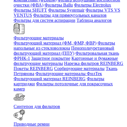
очистки (ФВА)
Фильтры Ballu
Фильтры Electrolux
Фильтры SHUFT
Фильтры Systemair
Фильтры VTS VS
VENTUS
Фильтры для прямоугольных каналов
Фильтры для систем аспирации
Таблица аналогов
Фильтрующие материалы
Фильтрующий материал (ФМ, ФМР, ФВР)
Фильтры
напольные из стекловолокна
Пенополиуретановый
фильтрующий материал (ППУ)
Фильтровальная ткань
ФРНК-1
Защитное покрытие
Картонные и бумажные
фильтрующие материалы
Нарезка фильтров REINBERG
Покеты REINBERG
Сорбирующие материалы
Ткань
Петрянова
Фильтрующие материалы ФилТек
Фильтрующий материал REINBERG
Фильтры
картриджи
Фильтры потолочные для покрасочных
камер
Синтепон для фильтров
Приводные ремни