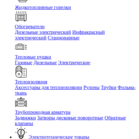
Жидкотопливные горелки
Обогреватели
Дизельные электрический
Инфракрасный
электрический
Стационарные
Тепловые пушки
Газовые
Дизельные
Электрические
Теплоизоляция
Аксессуары для теплоизоляции
Рулоны
Трубки
Фольма-
ткань
Трубопроводная арматура
Задвижки
Затворы дисковые поворотные
Обратные
клапаны
Электротехнические товары