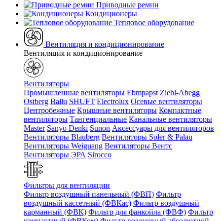
Приводные ремни
Кондиционеры
Тепловое оборудование
Вентиляция и кондиционирование
Вентиляция и кондиционирование
Вентиляторы
Промышленные вентиляторы
Ebmpapst
Ziehl-Abegg
Ostberg
Ballu
SHUFT
Electrolux
Осевые вентиляторы
Центробежные
Крышные вентиляторы
Компактные
вентиляторы
Тангенциальные
Канальные вентиляторы
Master
Sanyo Denki
Sunon
Аксессуары для вентиляторов
Вентиляторы Blauberg
Вентиляторы Soler & Palau
Вентиляторы Weiguang
Вентиляторы Вентс
Вентиляторы ЭРА
Sirocco
Фильтры для вентиляции
Фильтр воздушный панельный (ФВП)
Фильтр
воздушный кассетный (ФВКас)
Фильтр воздушный
карманный (ФВК)
Фильтр для фанкойла (ФВФ)
Фильтр
компактный (ФВКом)
Фильтр воздушный абсолютной