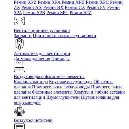
Ремни XPZ
Ремни XPA
Ремни XPB
Ремни XPC
Ремни
ZX
Ремни AX
Ремни BX
Ремни CX
Ремни 8V
Ремни
SPA
Ремни SPB
Ремни SPC
Ремни SPZ
Вентиляционные установки
Запчасти
Приточно-вытяжные установки
Автоматика для вентиляции
Датчики давления
Приводы
Воздуховоды и фасонные элементы
Клапаны расхода
Круглые воздуховоды
Обратные
клапаны
Прямоугольные воздуховоды
Прямоугольные
клапаны
Фасонные элементы
Хомуты и гибкие вставки
для вентиляции
Шумоглушители
Шумоизоляция для
воздуховодов
Воздухоочистители