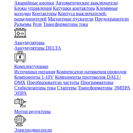
Аварийные кнопки
Автоматические выключатели
Блоки управления
Катушки контактора
Клеммные
колодки
Контакторы
Корпуса выключателей-
разъединителей
Магнитные пускатели
Предохранители
Разъемы
Реле
Трансформаторы тока
Аккумуляторы
Аккумуляторы DELTA
Комплектующие
Источники питания
Компенсатор натяжения проводов
Компоненты 1-10V
Компоненты протоколов DALI /
DMX
Преобразователи частоты
Программаторы
Стабилизаторы тока
Стартеры
Трансформаторы
ЭМПРА
ЭПРА
Мотор-редукторы
Электродвигатели