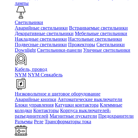
лампы
Светильники
Аварийные светильники
Встраиваемые светильники
Декоративные светильники
Мебельные светильники
Накладные светильники
Настольные светильники
Подвесные светильники
Прожекторы
Светильники
Downlight
Светильники-панели
Уличные светильники
Кабель, провод
NYM
NYM Севкабель
Низковольтное и щитовое оборудование
Аварийные кнопки
Автоматические выключатели
Блоки управления
Катушки контактора
Клеммные
колодки
Контакторы
Корпуса выключателей-
разъединителей
Магнитные пускатели
Предохранители
Разъемы
Реле
Трансформаторы тока