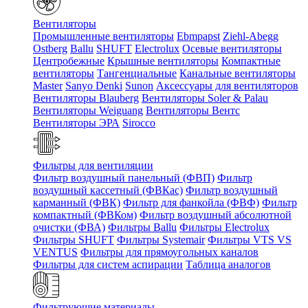
Вентиляторы
Промышленные вентиляторы
Ebmpapst
Ziehl-Abegg
Ostberg
Ballu
SHUFT
Electrolux
Осевые вентиляторы
Центробежные
Крышные вентиляторы
Компактные
вентиляторы
Тангенциальные
Канальные вентиляторы
Master
Sanyo Denki
Sunon
Аксессуары для вентиляторов
Вентиляторы Blauberg
Вентиляторы Soler & Palau
Вентиляторы Weiguang
Вентиляторы Вентс
Вентиляторы ЭРА
Sirocco
Фильтры для вентиляции
Фильтр воздушный панельный (ФВП)
Фильтр
воздушный кассетный (ФВКас)
Фильтр воздушный
карманный (ФВК)
Фильтр для фанкойла (ФВФ)
Фильтр
компактный (ФВКом)
Фильтр воздушный абсолютной
очистки (ФВА)
Фильтры Ballu
Фильтры Electrolux
Фильтры SHUFT
Фильтры Systemair
Фильтры VTS VS
VENTUS
Фильтры для прямоугольных каналов
Фильтры для систем аспирации
Таблица аналогов
Фильтрующие материалы