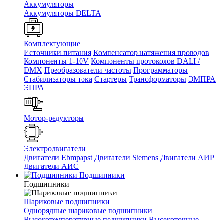
Аккумуляторы
Аккумуляторы DELTA
Комплектующие
Источники питания
Компенсатор натяжения проводов
Компоненты 1-10V
Компоненты протоколов DALI /
DMX
Преобразователи частоты
Программаторы
Стабилизаторы тока
Стартеры
Трансформаторы
ЭМПРА
ЭПРА
Мотор-редукторы
Электродвигатели
Двигатели Ebmpapst
Двигатели Siemens
Двигатели АИР
Двигатели АИС
Подшипники
Подшипники
Шариковые подшипники
Однорядные шариковые подшипники
Высокотемпературные подшипники
Высокоточные