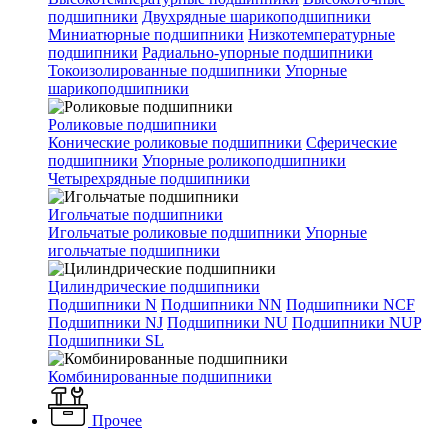
подшипники
Двухрядные шарикоподшипники
Миниатюрные подшипники
Низкотемпературные
подшипники
Радиально-упорные подшипники
Токоизолированные подшипники
Упорные
шарикоподшипники
Роликовые подшипники
Конические роликовые подшипники
Сферические
подшипники
Упорные роликоподшипники
Четырехрядные подшипники
Игольчатые подшипники
Игольчатые роликовые подшипники
Упорные
игольчатые подшипники
Цилиндрические подшипники
Подшипники N
Подшипники NN
Подшипники NCF
Подшипники NJ
Подшипники NU
Подшипники NUP
Подшипники SL
Комбинированные подшипники
Прочее