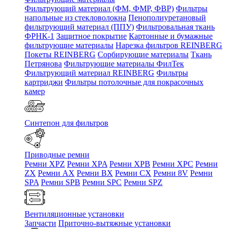
Фильтрующий материал (ФМ, ФМР, ФВР)
Фильтры
напольные из стекловолокна
Пенополиуретановый
фильтрующий материал (ППУ)
Фильтровальная ткань
ФРНК-1
Защитное покрытие
Картонные и бумажные
фильтрующие материалы
Нарезка фильтров REINBERG
Покеты REINBERG
Сорбирующие материалы
Ткань
Петрянова
Фильтрующие материалы ФилТек
Фильтрующий материал REINBERG
Фильтры
картриджи
Фильтры потолочные для покрасочных
камер
Синтепон для фильтров
Приводные ремни
Ремни XPZ
Ремни XPA
Ремни XPB
Ремни XPC
Ремни
ZX
Ремни AX
Ремни BX
Ремни CX
Ремни 8V
Ремни
SPA
Ремни SPB
Ремни SPC
Ремни SPZ
Вентиляционные установки
Запчасти
Приточно-вытяжные установки