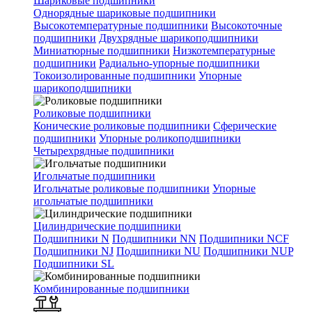
Шариковые подшипники
Однорядные шариковые подшипники
Высокотемпературные подшипники
Высокоточные
подшипники
Двухрядные шарикоподшипники
Миниатюрные подшипники
Низкотемпературные
подшипники
Радиально-упорные подшипники
Токоизолированные подшипники
Упорные
шарикоподшипники
Роликовые подшипники
Конические роликовые подшипники
Сферические
подшипники
Упорные роликоподшипники
Четырехрядные подшипники
Игольчатые подшипники
Игольчатые роликовые подшипники
Упорные
игольчатые подшипники
Цилиндрические подшипники
Подшипники N
Подшипники NN
Подшипники NCF
Подшипники NJ
Подшипники NU
Подшипники NUP
Подшипники SL
Комбинированные подшипники