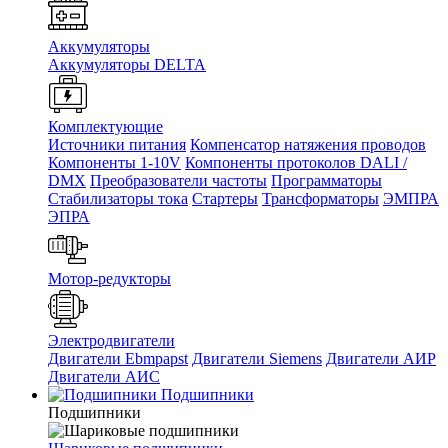
Аккумуляторы
Аккумуляторы DELTA
Комплектующие
Источники питания
Компенсатор натяжения проводов
Компоненты 1-10V
Компоненты протоколов DALI /
DMX
Преобразователи частоты
Программаторы
Стабилизаторы тока
Стартеры
Трансформаторы
ЭМПРА
ЭПРА
Мотор-редукторы
Электродвигатели
Двигатели Ebmpapst
Двигатели Siemens
Двигатели АИР
Двигатели АИС
Подшипники
Подшипники