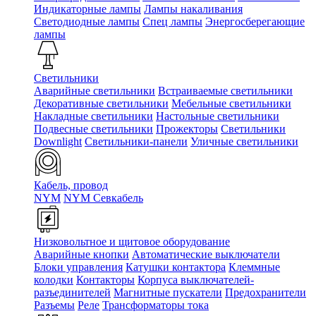
Индикаторные лампы
Лампы накаливания
Светодиодные лампы
Спец лампы
Энергосберегающие
лампы
Светильники
Аварийные светильники
Встраиваемые светильники
Декоративные светильники
Мебельные светильники
Накладные светильники
Настольные светильники
Подвесные светильники
Прожекторы
Светильники
Downlight
Светильники-панели
Уличные светильники
Кабель, провод
NYM
NYM Севкабель
Низковольтное и щитовое оборудование
Аварийные кнопки
Автоматические выключатели
Блоки управления
Катушки контактора
Клеммные
колодки
Контакторы
Корпуса выключателей-
разъединителей
Магнитные пускатели
Предохранители
Разъемы
Реле
Трансформаторы тока