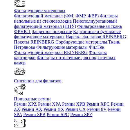
Фильтрующие материалы
Фильтрующий материал (ФМ, ФМР, ФВР)
Фильтры
напольные из стекловолокна
Пенополиуретановый
фильтрующий материал (ППУ)
Фильтровальная ткань
ФРНК-1
Защитное покрытие
Картонные и бумажные
фильтрующие материалы
Нарезка фильтров REINBERG
Покеты REINBERG
Сорбирующие материалы
Ткань
Петрянова
Фильтрующие материалы ФилТек
Фильтрующий материал REINBERG
Фильтры
картриджи
Фильтры потолочные для покрасочных
камер
Синтепон для фильтров
Приводные ремни
Ремни XPZ
Ремни XPA
Ремни XPB
Ремни XPC
Ремни
ZX
Ремни AX
Ремни BX
Ремни CX
Ремни 8V
Ремни
SPA
Ремни SPB
Ремни SPC
Ремни SPZ