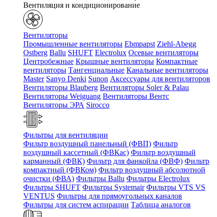
Вентиляция и кондиционирование
Вентиляторы
Промышленные вентиляторы
Ebmpapst
Ziehl-Abegg
Ostberg
Ballu
SHUFT
Electrolux
Осевые вентиляторы
Центробежные
Крышные вентиляторы
Компактные
вентиляторы
Тангенциальные
Канальные вентиляторы
Master
Sanyo Denki
Sunon
Аксессуары для вентиляторов
Вентиляторы Blauberg
Вентиляторы Soler & Palau
Вентиляторы Weiguang
Вентиляторы Вентс
Вентиляторы ЭРА
Sirocco
Фильтры для вентиляции
Фильтр воздушный панельный (ФВП)
Фильтр
воздушный кассетный (ФВКас)
Фильтр воздушный
карманный (ФВК)
Фильтр для фанкойла (ФВФ)
Фильтр
компактный (ФВКом)
Фильтр воздушный абсолютной
очистки (ФВА)
Фильтры Ballu
Фильтры Electrolux
Фильтры SHUFT
Фильтры Systemair
Фильтры VTS VS
VENTUS
Фильтры для прямоугольных каналов
Фильтры для систем аспирации
Таблица аналогов