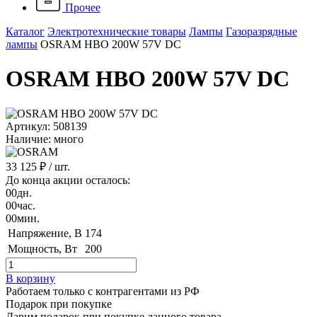
Прочее
Каталог
Электротехнические товары
Лампы
Газоразрядные
лампы
OSRAM HBO 200W 57V DC
OSRAM HBO 200W 57V DC
Артикул: 508139
Наличие: много
33 125 ₽
/ шт.
До конца акции осталось:
00
дн.
00
час.
00
мин.
Напряжение, B
174
Мощность, Вт
200
В корзину
Работаем только с контрагентами из РФ
Подарок при покупке
Дарим подарок при покупке данного товара