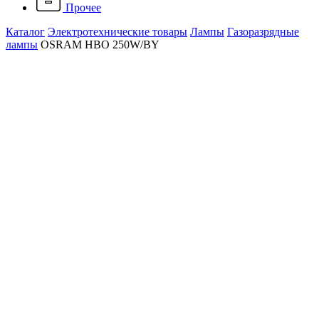
Прочее
Каталог
Электротехнические товары
Лампы
Газоразрядные
лампы
OSRAM HBO 250W/BY
OSRAM HBO 250W/BY
Артикул: 803432
Наличие: много
49 004 ₽
/ шт.
До конца акции осталось:
00
дн.
00
час.
00
мин.
Напряжение, B
176
Мощность, Вт
250
В корзину
Работаем только с контрагентами из РФ
Подарок при покупке
Дарим подарок при покупке данного товара