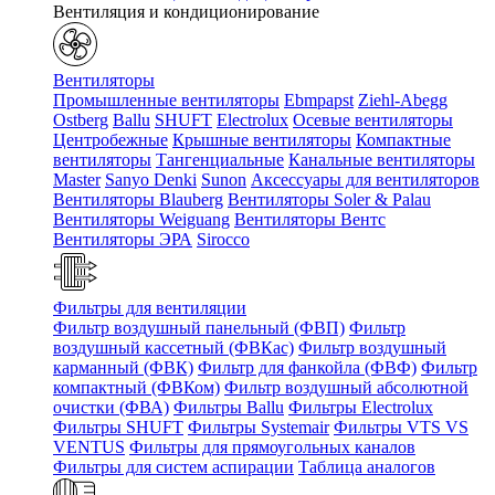
Вентиляция и кондиционирование
Вентиляторы
Промышленные вентиляторы
Ebmpapst
Ziehl-Abegg
Ostberg
Ballu
SHUFT
Electrolux
Осевые вентиляторы
Центробежные
Крышные вентиляторы
Компактные
вентиляторы
Тангенциальные
Канальные вентиляторы
Master
Sanyo Denki
Sunon
Аксессуары для вентиляторов
Вентиляторы Blauberg
Вентиляторы Soler & Palau
Вентиляторы Weiguang
Вентиляторы Вентс
Вентиляторы ЭРА
Sirocco
Фильтры для вентиляции
Фильтр воздушный панельный (ФВП)
Фильтр
воздушный кассетный (ФВКас)
Фильтр воздушный
карманный (ФВК)
Фильтр для фанкойла (ФВФ)
Фильтр
компактный (ФВКом)
Фильтр воздушный абсолютной
очистки (ФВА)
Фильтры Ballu
Фильтры Electrolux
Фильтры SHUFT
Фильтры Systemair
Фильтры VTS VS
VENTUS
Фильтры для прямоугольных каналов
Фильтры для систем аспирации
Таблица аналогов