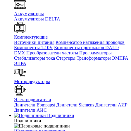
Аккумуляторы
Аккумуляторы DELTA
Комплектующие
Источники питания
Компенсатор натяжения проводов
Компоненты 1-10V
Компоненты протоколов DALI /
DMX
Преобразователи частоты
Программаторы
Стабилизаторы тока
Стартеры
Трансформаторы
ЭМПРА
ЭПРА
Мотор-редукторы
Электродвигатели
Двигатели Ebmpapst
Двигатели Siemens
Двигатели АИР
Двигатели АИС
Подшипники
Подшипники