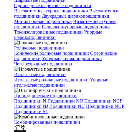
Шариковые подшипники
Однорядные шариковые подшипники
Высокотемпературные подшипники
Высокоточные
подшипники
Двухрядные шарикоподшипники
Миниатюрные подшипники
Низкотемпературные
подшипники
Радиально-упорные подшипники
Токоизолированные подшипники
Упорные
шарикоподшипники
Роликовые подшипники
Конические роликовые подшипники
Сферические
подшипники
Упорные роликоподшипники
Четырехрядные подшипники
Игольчатые подшипники
Игольчатые роликовые подшипники
Упорные
игольчатые подшипники
Цилиндрические подшипники
Подшипники N
Подшипники NN
Подшипники NCF
Подшипники NJ
Подшипники NU
Подшипники NUP
Подшипники SL
Комбинированные подшипники