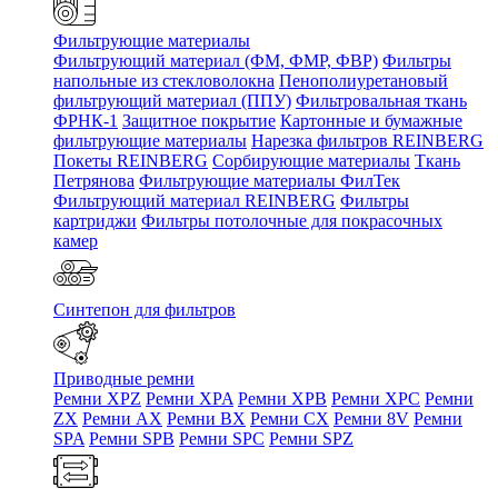
Фильтрующие материалы
Фильтрующий материал (ФМ, ФМР, ФВР)
Фильтры
напольные из стекловолокна
Пенополиуретановый
фильтрующий материал (ППУ)
Фильтровальная ткань
ФРНК-1
Защитное покрытие
Картонные и бумажные
фильтрующие материалы
Нарезка фильтров REINBERG
Покеты REINBERG
Сорбирующие материалы
Ткань
Петрянова
Фильтрующие материалы ФилТек
Фильтрующий материал REINBERG
Фильтры
картриджи
Фильтры потолочные для покрасочных
камер
Синтепон для фильтров
Приводные ремни
Ремни XPZ
Ремни XPA
Ремни XPB
Ремни XPC
Ремни
ZX
Ремни AX
Ремни BX
Ремни CX
Ремни 8V
Ремни
SPA
Ремни SPB
Ремни SPC
Ремни SPZ