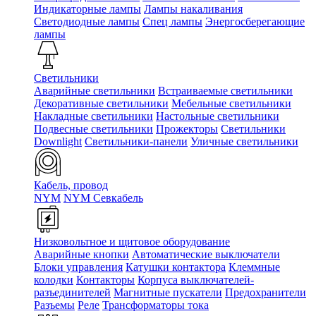
Индикаторные лампы
Лампы накаливания
Светодиодные лампы
Спец лампы
Энергосберегающие
лампы
Светильники
Аварийные светильники
Встраиваемые светильники
Декоративные светильники
Мебельные светильники
Накладные светильники
Настольные светильники
Подвесные светильники
Прожекторы
Светильники
Downlight
Светильники-панели
Уличные светильники
Кабель, провод
NYM
NYM Севкабель
Низковольтное и щитовое оборудование
Аварийные кнопки
Автоматические выключатели
Блоки управления
Катушки контактора
Клеммные
колодки
Контакторы
Корпуса выключателей-
разъединителей
Магнитные пускатели
Предохранители
Разъемы
Реле
Трансформаторы тока