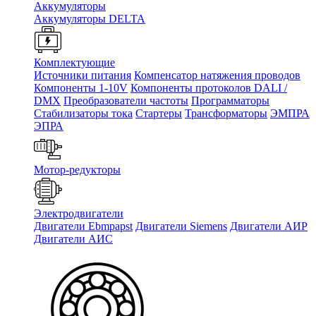
Аккумуляторы
Аккумуляторы DELTA
Комплектующие
Источники питания
Компенсатор натяжения проводов
Компоненты 1-10V
Компоненты протоколов DALI /
DMX
Преобразователи частоты
Программаторы
Стабилизаторы тока
Стартеры
Трансформаторы
ЭМПРА
ЭПРА
Мотор-редукторы
Электродвигатели
Двигатели Ebmpapst
Двигатели Siemens
Двигатели АИР
Двигатели АИС