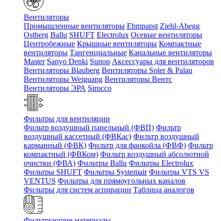
Вентиляторы
Промышленные вентиляторы
Ebmpapst
Ziehl-Abegg
Ostberg
Ballu
SHUFT
Electrolux
Осевые вентиляторы
Центробежные
Крышные вентиляторы
Компактные
вентиляторы
Тангенциальные
Канальные вентиляторы
Master
Sanyo Denki
Sunon
Аксессуары для вентиляторов
Вентиляторы Blauberg
Вентиляторы Soler & Palau
Вентиляторы Weiguang
Вентиляторы Вентс
Вентиляторы ЭРА
Sirocco
Фильтры для вентиляции
Фильтр воздушный панельный (ФВП)
Фильтр
воздушный кассетный (ФВКас)
Фильтр воздушный
карманный (ФВК)
Фильтр для фанкойла (ФВФ)
Фильтр
компактный (ФВКом)
Фильтр воздушный абсолютной
очистки (ФВА)
Фильтры Ballu
Фильтры Electrolux
Фильтры SHUFT
Фильтры Systemair
Фильтры VTS VS
VENTUS
Фильтры для прямоугольных каналов
Фильтры для систем аспирации
Таблица аналогов
Фильтрующие материалы