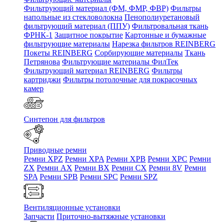
Фильтрующий материал (ФМ, ФМР, ФВР)
Фильтры
напольные из стекловолокна
Пенополиуретановый
фильтрующий материал (ППУ)
Фильтровальная ткань
ФРНК-1
Защитное покрытие
Картонные и бумажные
фильтрующие материалы
Нарезка фильтров REINBERG
Покеты REINBERG
Сорбирующие материалы
Ткань
Петрянова
Фильтрующие материалы ФилТек
Фильтрующий материал REINBERG
Фильтры
картриджи
Фильтры потолочные для покрасочных
камер
Синтепон для фильтров
Приводные ремни
Ремни XPZ
Ремни XPA
Ремни XPB
Ремни XPC
Ремни
ZX
Ремни AX
Ремни BX
Ремни CX
Ремни 8V
Ремни
SPA
Ремни SPB
Ремни SPC
Ремни SPZ
Вентиляционные установки
Запчасти
Приточно-вытяжные установки