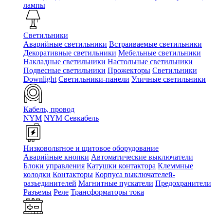
лампы
Светильники
Аварийные светильники
Встраиваемые светильники
Декоративные светильники
Мебельные светильники
Накладные светильники
Настольные светильники
Подвесные светильники
Прожекторы
Светильники
Downlight
Светильники-панели
Уличные светильники
Кабель, провод
NYM
NYM Севкабель
Низковольтное и щитовое оборудование
Аварийные кнопки
Автоматические выключатели
Блоки управления
Катушки контактора
Клеммные
колодки
Контакторы
Корпуса выключателей-
разъединителей
Магнитные пускатели
Предохранители
Разъемы
Реле
Трансформаторы тока